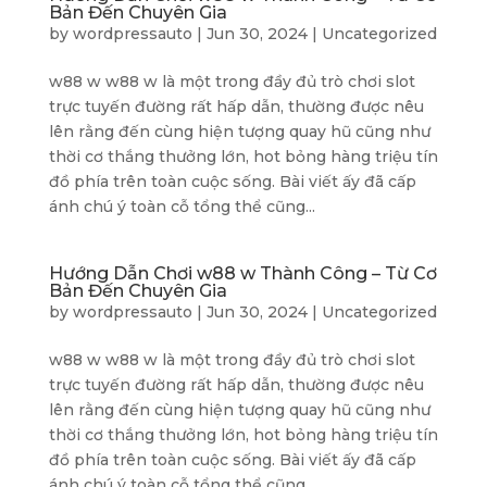
Bản Đến Chuyên Gia
by
wordpressauto
|
Jun 30, 2024
|
Uncategorized
w88 w w88 w là một trong đầy đủ trò chơi slot
trực tuyến đường rất hấp dẫn, thường được nêu
lên rằng đến cùng hiện tượng quay hũ cũng như
thời cơ thắng thưởng lớn, hot bỏng hàng triệu tín
đồ phía trên toàn cuộc sống. Bài viết ấy đã cấp
ánh chú ý toàn cỗ tổng thể cũng...
Hướng Dẫn Chơi w88 w Thành Công – Từ Cơ
Bản Đến Chuyên Gia
by
wordpressauto
|
Jun 30, 2024
|
Uncategorized
w88 w w88 w là một trong đầy đủ trò chơi slot
trực tuyến đường rất hấp dẫn, thường được nêu
lên rằng đến cùng hiện tượng quay hũ cũng như
thời cơ thắng thưởng lớn, hot bỏng hàng triệu tín
đồ phía trên toàn cuộc sống. Bài viết ấy đã cấp
ánh chú ý toàn cỗ tổng thể cũng...