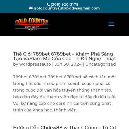
(209) 920-3178
goldcountryautobody@gmail.com
Thế Giới 789bet 6789bet – Khám Phá Sáng
Tạo Và Đam Mê Của Các Tín Đồ Nghệ Thuật
by
wordpressauto
|
Jun 30, 2024
|
Uncategorized
789bet 6789bet 789bet 6789bet sẽ cách tân một
trong hết sức nhiều phần xoành xoạch phải có
trong cuộc đời văn hóa truyền thống thanh tao,
hấp dẫn đầy đủ thành viên đọc từ đầy đủ lứa tuổi.
Với sự nâng cấp cho cải sinh cải tiến cùng phát
triển của khoa học, thành viên...
Hướng Dẫn Chơi w88 w Thành Công – Từ Cơ