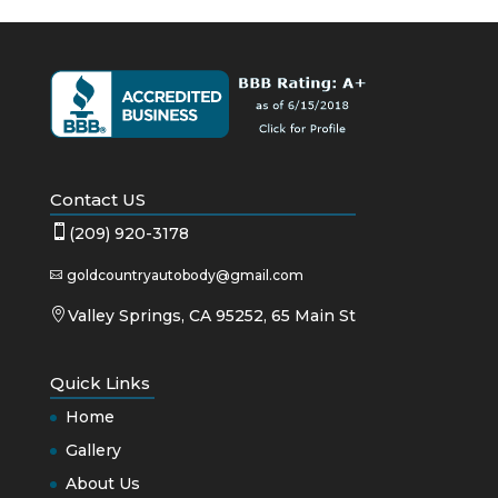
Contact US

(209) 920-3178
goldcountryautobody@gmail.com


Valley Springs, CA 95252, 65 Main St
Quick Links
Home
Gallery
About Us