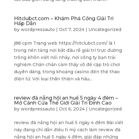
Hitclubct.com – Khám Phá Cổng Giải Trí
Hấp Dẫn
by
wordpressauto
|
Oct 7, 2024
|
Uncategorized
j88 cpm Trang web https://hitclubct.com/ là 1
trong nền tảng nơi bắt đầu rễ giải trí trực đường
trông khôn xiết nổi nhảy, nơi công ty bạn trải
nghiệm Chắn chắn cảm thấy vô đề cập trò chơi
duyên dáng, trong khoảng casino đến thể thao
điện tử. Với loại thân thiện và hầu...
review đà nẵng hội an huế 5 ngày 4 đêm –
Mở Cánh Cửa Thế Giới Giải Trí Đỉnh Cao
by
wordpressauto
|
Oct 6, 2024
|
Uncategorized
review đà nẵng hội an huế 5 ngày 4 đêm Bài viết
này đang chỉ dẫn điều tỉ mỷ cách làm review đà
nẵng hội an huế 5 ngày 4 đêm, giải đáp những