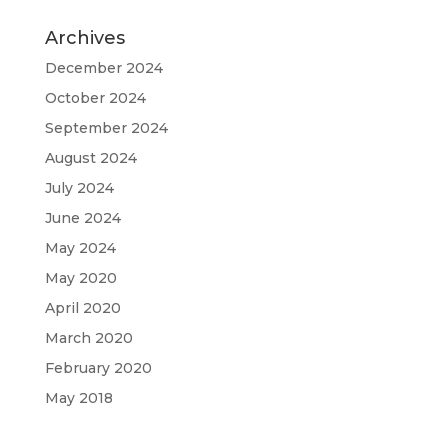
Archives
December 2024
October 2024
September 2024
August 2024
July 2024
June 2024
May 2024
May 2020
April 2020
March 2020
February 2020
May 2018