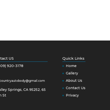
tact US
Quick Links
209) 920-3178
Home
Gallery
About Us
countryautobody@gmail.com
Contact Us
alley Springs, CA 95252, 65
n St
Privacy