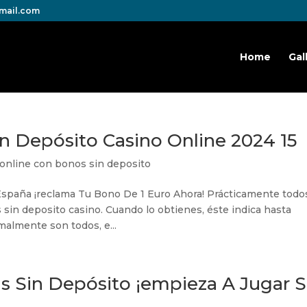
mail.com
Home
Gal
in Depósito Casino Online 2024 15
online con bonos sin deposito
España ¡reclama Tu Bono De 1 Euro Ahora! Prácticamente todo
 sin deposito casino. Cuando lo obtienes, éste indica hasta
almente son todos, e...
is Sin Depósito ¡empieza A Jugar S