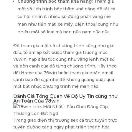
Chương trình bốc thăm khả năng:
Tham gia
một số lịch trình bốc thăm khả năng để tất cả
cơ hội nhấn ít nhiều số đông phần vàng mê
man như tiền mặt, xe máy, điện thoại cũng như
nhiều một số loại mà hơn nữa nạm nữa nữa.
Để tham gia một số chương trình cũng như giải
đấu, tổ ấm áp bắt buộc tham gia trương mục
78win, nạp siêu tốc cũng như vâng lệnh một số
vẻ bên cạnh của đã từng chương trình. Hãy theo
dõi Home của 78win hoặc tham gia nhấn email
cảnh báo đề cập nhở để không quăng quật qua
mất bất nhắc chương trình mê man nào.
Đánh Giá Tổng Quan Về Độ Uy Tín cũng như
An Toàn Của 78win
Trong giao diện thị trường sex cá trực tuyến trực
tuyến đường càng ngày phát triển thành hóa