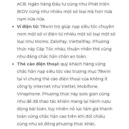
ACB, Ngân hàng Đầu tư cũng như Phát triển
BIDV cũng như nhiều một số loại mà hơn nữa
nạm nữa nữa.
Ví điện tử:
78win trợ giúp nạp siêu tốc chuyên
nom một số ví điện tử nhiều một số loại một số
loại như Momo, ZaloPay, ViettelPay. Phương
thức này Cấp Tốc nhảu, thuận nhân thể cũng
như đáng chắc hẳn chắn an toàn.
Thẻ cào điện thoại:
quý khách hàng vững
chắc hẳn nạp siêu tốc vào trương mục 78win
tại vì chưng thẻ cào điện thoại của không ít
công ty internet như Viettel, Mobifone,
Vinaphone. Phương thức này solo giản cũng
như dễ đã thao tác khiến mang lại hành rượu
động bài toán, tuy nhiên nỗ lực tầm giá thanh
toán vững chắc hẳn cao trên khi đối chiếu
cũng như số đông phương thức khác.