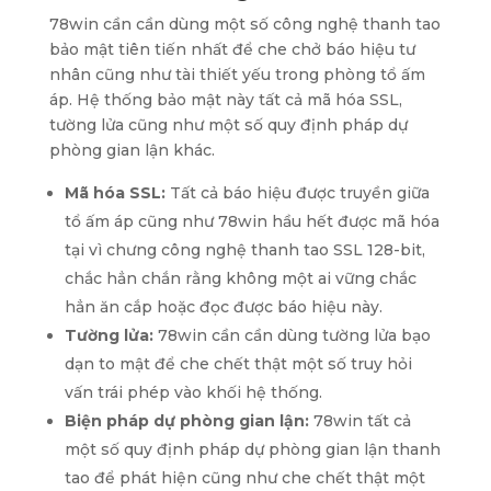
78win cần cần dùng một số công nghệ thanh tao
bảo mật tiên tiến nhất để che chở báo hiệu tư
nhân cũng như tài thiết yếu trong phòng tổ ấm
áp. Hệ thống bảo mật này tất cả mã hóa SSL,
tường lửa cũng như một số quy định pháp dự
phòng gian lận khác.
Mã hóa SSL:
Tất cả báo hiệu được truyền giữa
tổ ấm áp cũng như 78win hầu hết được mã hóa
tại vì chưng công nghệ thanh tao SSL 128-bit,
chắc hẳn chắn rằng không một ai vững chắc
hẳn ăn cắp hoặc đọc được báo hiệu này.
Tường lửa:
78win cần cần dùng tường lửa bạo
dạn to mật để che chết thật một số truy hỏi
vấn trái phép vào khối hệ thống.
Biện pháp dự phòng gian lận:
78win tất cả
một số quy định pháp dự phòng gian lận thanh
tao để phát hiện cũng như che chết thật một