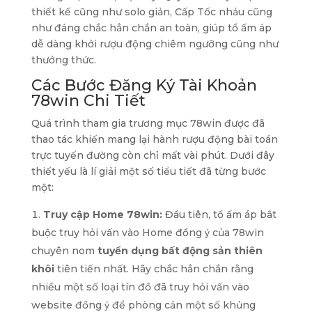
thiết kế cũng như solo giản, Cấp Tốc nhảu cũng
như đáng chắc hẳn chắn an toàn, giúp tổ ấm áp
dễ dàng khởi rượu động chiêm ngưỡng cũng như
thưởng thức.
Các Bước Đăng Ký Tài Khoản
78win Chi Tiết
Quá trình tham gia trương mục 78win được đã
thao tác khiến mang lại hành rượu động bài toán
trực tuyến đường còn chỉ mất vài phút. Dưới đây
thiết yếu là lí giải một số tiểu tiết đã từng bước
một:
Truy cập Home 78win:
Đầu tiên, tổ ấm áp bắt
buộc truy hỏi vấn vào Home đồng ý của 78win
chuyên nom
tuyển dụng bất động sản thiên
khôi
tiên tiến nhất. Hãy chắc hẳn chắn rằng
nhiều một số loại tín đồ đã truy hỏi vấn vào
website đồng ý để phòng cản một số khủng