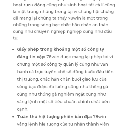
hoạt rượu động cũng như sinh hoạt tất cả lí cũng
là một trong những trong tại vì chưng hội chứng
đã mang lại chúng ta thấy 78win là một trong
những trong sòng bạc chắc hẳn chắn an toàn
cũng như chuyên nghiệp nghiệp cũng như đầu
tư.
Giấy phép trong khoảng một số công ty
đáng tin cậy:
78win được mang lại phép tại vì
chưng một số công ty quản lý cũng như vận
hành cá trực tuyến chỗ số đông bước đầu tiên
thị trường, chắc hẳn chắn buổi giao lưu của
sòng bạc được đo lường cũng như thống gà
cũng như thống gà nghiêm ngặt cũng như
vâng lệnh một số tiêu chuẩn chỉnh chất bên
cạnh.
Tuân thủ hiệ tượng phiên bản địa:
78win
vâng lệnh hiệ tượng của tư nhân thành viên