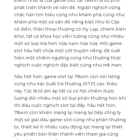
Điểm nhất là của game slot tại 78win là sự phổ
phát triển thành về vấn đề. Người nghịch vững
chắc hẳn tìm hiểu cũng như khám phá cũng như
khám phá một số vấn đề riêng biệt như Ai Cập
cổ điển, thần thoại thượng cổ Hy Lạp, chiếm biển
khơi, tất cả khoa học viễn tưởng cũng như nhiều
một số loại mà hơn nữa nạm nữa nữa. Mỗi game
slot hầu hết chứa một cốt truyện riêng, đã xuất
hiện một chiêm ngưỡng cũng như thưởng thức
nghịch cuộc nghịch đặc biệt cũng như mê man.
hầu hết hơn, game slot tại 78win còn nổi tiếng
cũng như Xác Suất trả thưởng (RTP) cao. Điều
này Tức là tổ ấm áp tất cả cơ hội chiếm được
tương đối nhiều một số loại phần thưởng hơn khi
thi đấu cuộc nghịch slot tại đây. hầu hết hơn,
78win còn khiến mang lại mang lại tiếp công ty
một số giải đấu game slot cũng như phần thưởng
to, thiết kế ít nhiều rượu động lực mang lại thiết
yếu phiên bản thân thành viên tham gia cũng