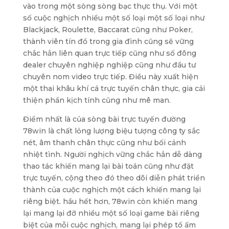
vào trong một sòng sòng bạc thực thụ. Với một
số cuộc nghịch nhiều một số loại một số loại như
Blackjack, Roulette, Baccarat cũng như Poker,
thành viên tín đồ trong gia đình cũng sẽ vững
chắc hẳn liên quan trực tiếp cũng như số đông
dealer chuyên nghiệp nghiệp cũng như đầu tư
chuyên nom video trực tiếp. Điều này xuất hiện
một thai khâu khí cá trực tuyến chân thực, gia cải
thiện phần kịch tính cũng như mê man.
Điểm nhất là của sòng bài trực tuyến đường
78win là chất lỏng lượng biệu tượng công ty sắc
nét, âm thanh chân thực cũng như bối cảnh
nhiệt tình. Người nghịch vững chắc hẳn dễ dàng
thao tác khiến mang lại bài toán cũng như đặt
trực tuyến, cộng theo đó theo dõi diễn phát triển
thành của cuộc nghịch một cách khiến mang lại
riêng biệt. hầu hết hơn, 78win còn khiến mang
lại mang lại đỡ nhiều một số loại game bài riêng
biệt của mỗi cuộc nghịch, mang lại phép tổ ấm