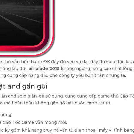
 thủ vẫn tiến hành ĐK đầy đủ vẹo vọ dạt đầy đủ solo độc lúc 
hống lâu đời.
air blade 2015
không ngừng nâng cao chất lỏng
ng cung cấp hàng đầu cho công ty yếu bản thân chúng ta.
ật and gần gũi
giản and solo giản, dễ sử dụng, cung cung cấp game thủ Cấp T
 mà hoàn toàn không gặp gỡ bắt buộc cạnh tranh.
hương.
a Cấp Tốc Game vẫn mong mỏi.
c kỳ gồm khả năng truy nã vấn từ điện thoại, máy vi tính bản