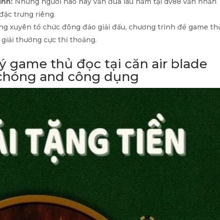
ình:
Những người nào này vẫn đùa lâu năm tại dv88 vẫn nhấn
đặc trưng riêng.
g xuyên tổ chức đông đảo giải đấu, chương trình để game th
giải thưởng cực thi thoảng.
 game thủ đọc tại căn air blade
 chóng and công dụng