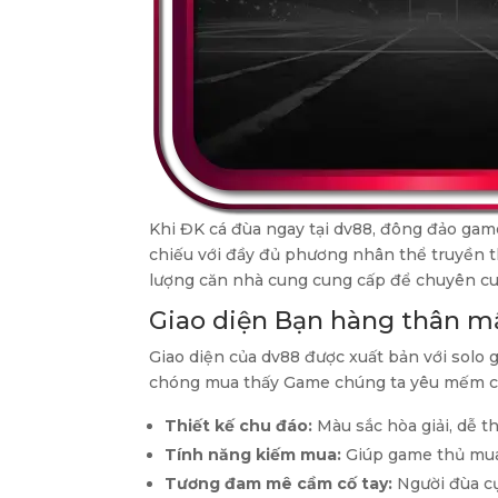
Khi ĐK cá đùa ngay tại dv88, đông đảo game
chiếu với đầy đủ phương nhân thể truyền t
lượng căn nhà cung cung cấp để chuyên cu
Giao diện Bạn hàng thân m
Giao diện của dv88 được xuất bản với solo 
chóng mua thấy Game chúng ta yêu mếm cơ
Thiết kế chu đáo:
Màu sắc hòa giải, dễ t
Tính năng kiếm mua:
Giúp game thủ mu
Tương đam mê cầm cố tay:
Người đùa cự