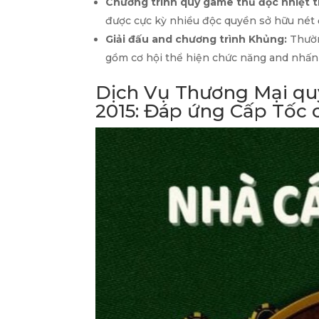
Chương trình quý game thủ đọc nhiệt t
được cực kỳ nhiều độc quyền sở hữu nét 
Giải đấu and chương trình Khủng:
Thườn
gồm cơ hội thể hiện chức năng and nhấn 
Dịch Vụ Thương Mại quý
2015: Đáp ứng Cấp Tốc