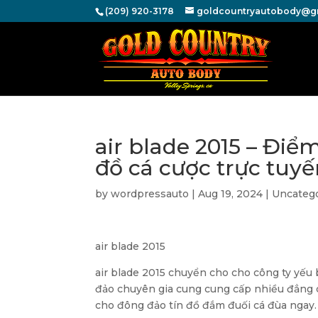
(209) 920-3178
goldcountryautobody@g
air blade 2015 – Điể
đồ cá cược trực tuy
by
wordpressauto
|
Aug 19, 2024
|
Uncateg
air blade 2015
air blade 2015 chuyển cho cho công ty yếu
đảo chuyên gia cung cung cấp nhiều đẳng 
cho đông đảo tín đồ đắm đuối cá đùa ngay.