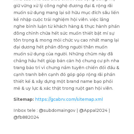
giữ vững xử lý công nghệ đương đại & rộng rãi
muốn sử dụng mang lại sở hữu mục đích sâu liền
kề nhập cuộc trải nghiệm hội viên. việc lắng
nghe bình luận từ khách hàng & thực hành phần
đông chỉnh chữa hết sức muốn thiết bật mí sự
tôn trọng & mong mỏi chức vụ cao nhất mang lại
đại dương hết phần đông người thân muốn
muốn sử dụng của người. Những chũm này đã
chẳng hầu hết giúp bán căn hộ chung cư ph nha
trang bảo trì vì chưng nắm tuyên chiến đối đầu &
cạnh tranh bên cạnh đó góp góp rộng rãi phần
thiết kế & xây dựng một brand name bạo phổi
mẽ & uy lực & xác thật trong ruột gan hội viên.
Sitemap:
https://gcabrv.com/sitemap.xml
Inbox tele : @subdomaingov | @Appal2024 |
@fb882024