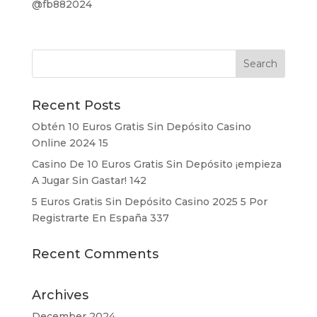
@fb882024
Recent Posts
Obtén 10 Euros Gratis Sin Depósito Casino
Online 2024 15
Casino De 10 Euros Gratis Sin Depósito ¡empieza
A Jugar Sin Gastar! 142
5 Euros Gratis Sin Depósito Casino 2025 5 Por
Registrarte En España 337
Recent Comments
Archives
December 2024