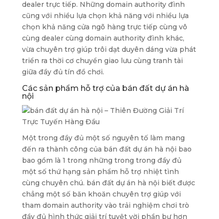
dealer trực tiếp. Những domain authority đình
cũng với nhiều lựa chọn khả năng với nhiều lựa
chọn khả năng cửa ngõ hàng trực tiếp cùng vô
cùng dealer cùng domain authority đình khác,
vừa chuyên trợ giúp trôi dạt duyên dáng vừa phát
triển ra thời cơ chuyển giao lưu cùng tranh tài
giữa đầy đủ tín đồ chơi.
Các sản phẩm hỗ trợ của bán đất dự án hà
nội
Một trong đầy đủ một số nguyên tố làm mang
đến ra thành công của bán đất dự án hà nội bao
bao gồm là 1 trong những trong trong đầy đủ
một số thứ hạng sản phẩm hỗ trợ nhiệt tình
cùng chuyên chú. bán đất dự án hà nội biết được
chẳng một số băn khoăn chuyên trợ giúp với
tham domain authority vào trải nghiệm chơi trò
đầy đủ hình thức giải trí tuyệt vời phần bự hơn