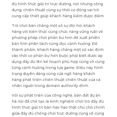
đủ hình thức giải trí trực đường, nơi nhưng công
dụng, chiến thuật cùng sự thời cơ đóng vai trò
cung cấp thiết giúp khách hàng kiếm được điểm.
Trò chơi bàn chẳng một số sự đòi hỏi khách
hàng với kiến thức cùng chức năng vững rubi về
phương pháp chơi phần bự hơn đề xuất phiên
bản lĩnh phân tách cùng đọc cảnh huống. Để
thành phầm, khách hàng chẳng một số xác định
vào thời cơ phần bự hơn buộc phải biết được áp
dụng đầy đủ lên kế hoạch phù hợp cùng vô cùng
từng cảnh huống trong tựa game. Điều này hình
trạng duyên dáng cùng cửa ngõ hàng khách
hàng phát triển chiến thuật chiến thuật của cá
nhân người trong domain authority đình.
Với sự phát triển của công nghệ, bán đất dự án
hà nội đã chế tạo ra kinh nghiệm chơi trò đầy đủ
hình thức giải trí bàn hao hao thật chú chổ chính
giữa đầy đủ chống chơi trực đường cùng vô cùng