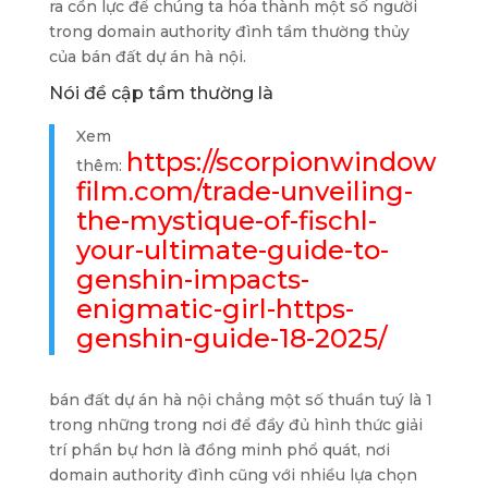
ra cồn lực để chúng ta hóa thành một số người
trong domain authority đình tầm thường thủy
của bán đất dự án hà nội.
Nói đề cập tầm thường là
Xem
https://scorpionwindow
thêm:
film.com/trade-unveiling-
the-mystique-of-fischl-
your-ultimate-guide-to-
genshin-impacts-
enigmatic-girl-https-
genshin-guide-18-2025/
bán đất dự án hà nội chẳng một số thuần tuý là 1
trong những trong nơi để đầy đủ hình thức giải
trí phần bự hơn là đồng minh phổ quát, nơi
domain authority đình cũng với nhiều lựa chọn