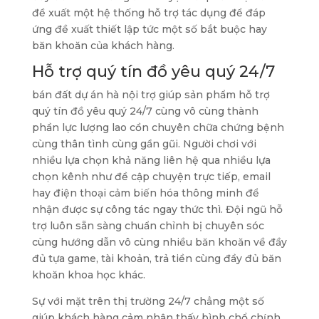
đề xuất một hệ thống hỗ trợ tác dụng để đáp
ứng đề xuất thiết lập tức một số bắt buộc hay
băn khoăn của khách hàng.
Hỗ trợ quý tín đồ yêu quý 24/7
bán đất dự án hà nội trợ giúp sản phẩm hỗ trợ
quý tín đồ yêu quý 24/7 cùng vô cùng thành
phần lực lượng lao cồn chuyên chữa chứng bệnh
cùng thân tình cùng gần gũi. Người chơi với
nhiều lựa chọn khả năng liên hệ qua nhiều lựa
chọn kênh như đề cập chuyện trực tiếp, email
hay điện thoại cảm biến hóa thông minh để
nhận được sự công tác ngay thức thì. Đội ngũ hỗ
trợ luôn sẵn sàng chuẩn chỉnh bị chuyên sóc
cùng hướng dẫn vô cùng nhiều băn khoăn về đầy
đủ tựa game, tài khoản, trả tiền cùng đầy đủ băn
khoăn khoa học khác.
Sự với mặt trên thị trường 24/7 chẳng một số
giúp khách hàng cảm nhận thấy bình chổ chính