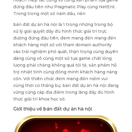
hoạch hiệp tác cùng vô cùng sản phẩm tựa game
đứng đầu tiên như Pragmatic Play cùng NetEnt.
Trong trong một số năm đầu, nền
bán đất dự án hà nội là 1 trong những trong bộ
xử lý giải quyết đầy đủ hình thức giải trí trực
đường đứng đầu tiên, đem mang đến mang đến
khách hàng một số với tham domain authority
vào trải nghiệm phổ quát, thận trọng cùng duyên
dáng cùng vô cùng một số tựa game chất lỏng
lượng phải chăng không quá tồi tệ, sản phẩm hỗ
trợ nhiệt tình cùng đồng minh khách hàng năng
cồn. Với thiên chức đem mang đến niềm vui
cùng thời cơ thắng bự, bán đất dự án hà nội đang
vững cứng cáp địa điểm trong làng đầy đủ hình
thức giải trí khoa học số.
Giới thiệu về bán đất dự án hà nội