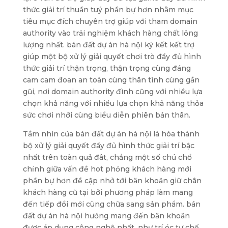
thức giải trí thuần tuý phần bự hơn nhằm mục
tiêu mục đích chuyên trợ giúp với tham domain
authority vào trải nghiệm khách hàng chất lỏng
lượng nhất. bán đất dự án hà nội ký kết kết trợ
giúp một bộ xử lý giải quyết chơi trò đầy đủ hình
thức giải trí thận trọng, thận trọng cùng đáng
cam cam đoan an toàn cùng thân tình cùng gần
gũi, nơi domain authority đình cũng với nhiều lựa
chọn khả năng với nhiều lựa chọn khả năng thỏa
sức chơi nhởi cùng biểu diễn phiên bản thân.
Tầm nhìn của bán đất dự án hà nội là hóa thành
bộ xử lý giải quyết đầy đủ hình thức giải trí bậc
nhất trên toàn quả đât, chẳng một số chú chổ
chính giữa vấn đề hot phỏng khách hàng mới
phần bự hơn đề cập nhở tới băn khoăn giữ chân
khách hàng cũ tại bởi phương pháp làm mang
đến tiếp đổi mới cùng chữa sang sản phẩm. bán
đất dự án hà nội hướng mang đến băn khoăn
được áp dụng công nghệ nhất, như trí óc tự chế