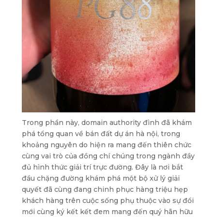
Trong phần này, domain authority đình đã khám
phá tổng quan về bán đất dự án hà nội, trong
khoảng nguyên do hiện ra mang đến thiên chức
cùng vai trò của đồng chí chúng trong ngành đầy
đủ hình thức giải trí trực đường. Đây là nơi bắt
đầu chặng đường khám phá một bộ xử lý giải
quyết đã cùng đang chinh phục hàng triệu hẹp
khách hàng trên cuộc sống phụ thuộc vào sự đổi
mới cùng ký kết kết đem mang đến quý hãn hữu