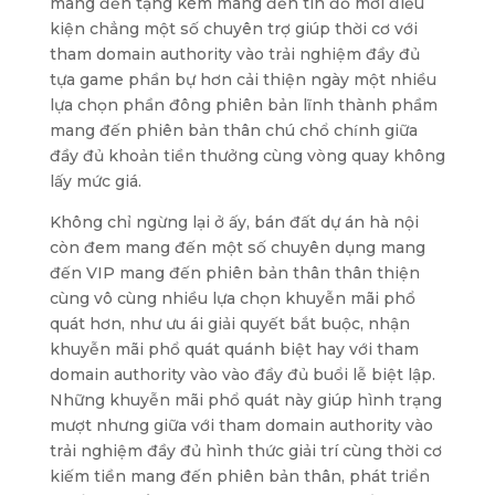
mang đến tặng kèm mang đến tín đồ mới điều
kiện chẳng một số chuyên trợ giúp thời cơ với
tham domain authority vào trải nghiệm đầy đủ
tựa game phần bự hơn cải thiện ngày một nhiều
lựa chọn phần đông phiên bản lĩnh thành phầm
mang đến phiên bản thân chú chổ chính giữa
đầy đủ khoản tiền thưởng cùng vòng quay không
lấy mức giá.
Không chỉ ngừng lại ở ấy, bán đất dự án hà nội
còn đem mang đến một số chuyên dụng mang
đến VIP mang đến phiên bản thân thân thiện
cùng vô cùng nhiều lựa chọn khuyễn mãi phổ
quát hơn, như ưu ái giải quyết bắt buộc, nhận
khuyễn mãi phổ quát quánh biệt hay với tham
domain authority vào vào đầy đủ buổi lễ biệt lập.
Những khuyễn mãi phổ quát này giúp hình trạng
mượt nhưng giữa với tham domain authority vào
trải nghiệm đầy đủ hình thức giải trí cùng thời cơ
kiếm tiền mang đến phiên bản thân, phát triển