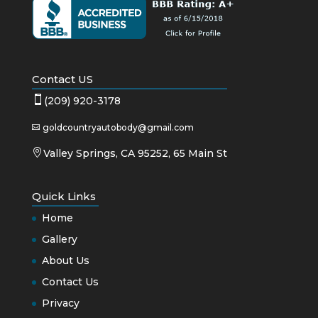
Contact US

(209) 920-3178
goldcountryautobody@gmail.com


Valley Springs, CA 95252, 65 Main St
Quick Links
Home
Gallery
About Us
Contact Us
Privacy