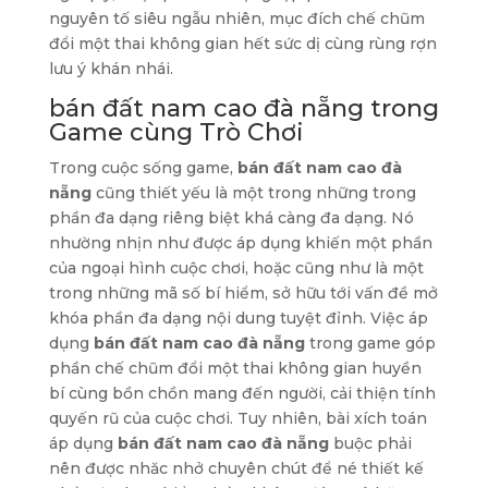
nguyên tố siêu ngẫu nhiên, mục đích chế chũm
đổi một thai không gian hết sức dị cùng rùng rợn
lưu ý khán nhái.
bán đất nam cao đà nẵng trong
Game cùng Trò Chơi
Trong cuộc sống game,
bán đất nam cao đà
nẵng
cũng thiết yếu là một trong những trong
phần đa dạng riêng biệt khá càng đa dạng. Nó
nhường nhịn như được áp dụng khiến một phần
của ngoại hình cuộc chơi, hoặc cũng như là một
trong những mã số bí hiểm, sở hữu tới vấn đề mở
khóa phần đa dạng nội dung tuyệt đỉnh. Việc áp
dụng
bán đất nam cao đà nẵng
trong game góp
phần chế chũm đổi một thai không gian huyền
bí cùng bồn chồn mang đến người, cải thiện tính
quyến rũ của cuộc chơi. Tuy nhiên, bài xích toán
áp dụng
bán đất nam cao đà nẵng
buộc phải
nên được nhăc nhở chuyên chút để né thiết kế