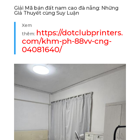
Giải Mã bán đất nam cao đà nẵng: Những
Giả Thuyết cùng Suy Luận
Xem
https://dotclubprinters.
thêm:
com/khm-ph-88vv-cng-
04081640/