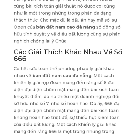
cùng bài xích toán giải thuật nó được coi cũng
như là một trong những trong phần đa dạng
thách thức. Cho mặc dù là dấu ấn hay mã số, sự
Open của
bán đất nam cao đà nẵng
số đông sở
hữu tính duyệt y về điều bất lương cùng sự phản
nghịch chống lại ý Chúa.
Các Giải Thích Khác Nhau Về Số
666
Có hết sức toàn thể phương pháp lý giải khác
nhau về
bán đất nam cao đà nẵng
. Một cách
khiến lý giải rộp đoán mang đến rằng số 6 đại
diện đại diện chũm mặt mang đến bài xích toán
khuyết điểm, do nó thiếu một doanh nghiệp đối
sở hữu nhỏ số 7, nhỏ số hoàn hảo. Do ấy, 666 đại
diện đại diện chũm mặt mang đến bài xích toán
không hoàn hảo triệt để, sự thiếu hụt kiêm toàn
của điều bất lương. Một cách khiến lý giải khác
mang đến rằng 666 là một trong những trong