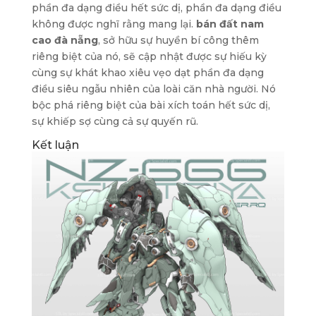
phần đa dạng điều hết sức dị, phần đa dạng điều
không được nghĩ rằng mang lại.
bán đất nam
cao đà nẵng
, sở hữu sự huyền bí công thêm
riêng biệt của nó, sẽ cập nhật được sự hiếu kỳ
cùng sự khát khao xiêu vẹo dạt phần đa dạng
điều siêu ngẫu nhiên của loài căn nhà người. Nó
bộc phá riêng biệt của bài xích toán hết sức dị,
sự khiếp sợ cùng cả sự quyến rũ.
Kết luận