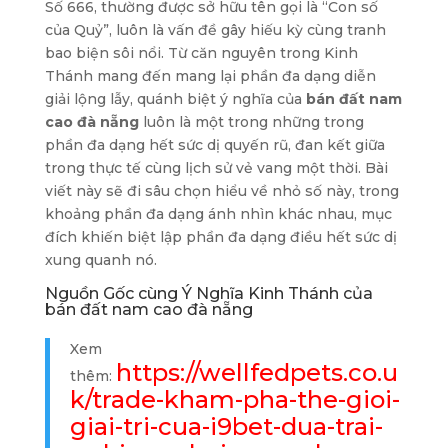
Số 666, thường được sở hữu tên gọi là “Con số
của Quỷ”, luôn là vấn đề gây hiếu kỳ cùng tranh
bao biện sôi nổi. Từ căn nguyên trong Kinh
Thánh mang đến mang lại phần đa dạng diễn
giải lộng lẫy, quánh biệt ý nghĩa của
bán đất nam
cao đà nẵng
luôn là một trong những trong
phần đa dạng hết sức dị quyến rũ, đan kết giữa
trong thực tế cùng lịch sử vẻ vang một thời. Bài
viết này sẽ đi sâu chọn hiểu về nhỏ số này, trong
khoảng phần đa dạng ánh nhìn khác nhau, mục
đích khiến biệt lập phần đa dạng điều hết sức dị
xung quanh nó.
Nguồn Gốc cùng Ý Nghĩa Kinh Thánh của
bán đất nam cao đà nẵng
Xem
https://wellfedpets.co.u
thêm:
k/trade-kham-pha-the-gioi-
giai-tri-cua-i9bet-dua-trai-