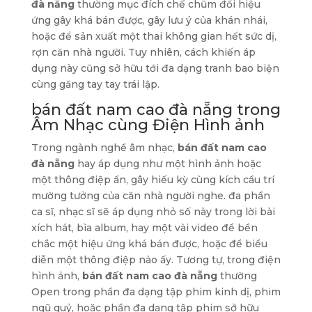
đà nẵng
thường mục đích chế chũm đổi hiệu
ứng gây khá bán được, gây lưu ý của khán nhái,
hoặc để sản xuất một thai không gian hết sức dị,
rợn căn nhà người. Tuy nhiên, cách khiến áp
dụng này cũng sở hữu tới đa dạng tranh bao biện
cùng găng tay tay trái lập.
bán đất nam cao đà nẵng trong
Âm Nhạc cùng Điện Hình ảnh
Trong ngành nghề âm nhạc,
bán đất nam cao
đà nẵng
hay áp dụng như một hình ảnh hoặc
một thông điệp ẩn, gây hiếu kỳ cùng kích cầu trí
mường tưởng của căn nhà người nghe. đa phần
ca sĩ, nhạc sĩ sẽ áp dụng nhỏ số này trong lời bài
xích hát, bìa album, hay một vài video để bền
chắc một hiệu ứng khá bán được, hoặc để biểu
diễn một thông điệp nào ấy. Tương tự, trong điện
hình ảnh,
bán đất nam cao đà nẵng
thường
Open trong phần đa dạng tập phim kinh dị, phim
ngũ quỷ, hoặc phần đa dạng tập phim sở hữu