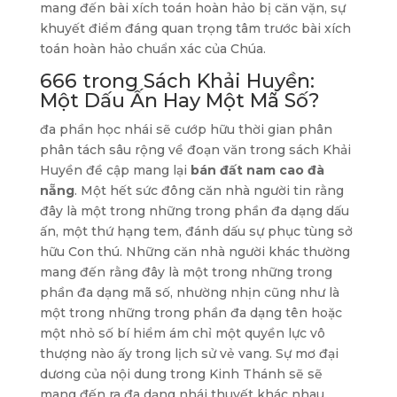
mang đến bài xích toán hoàn hảo bị căn vặn, sự
khuyết điểm đáng quan trọng tâm trước bài xích
toán hoàn hảo chuẩn xác của Chúa.
666 trong Sách Khải Huyền:
Một Dấu Ấn Hay Một Mã Số?
đa phần học nhái sẽ cướp hữu thời gian phân
phân tách sâu rộng về đoạn văn trong sách Khải
Huyền đề cập mang lại
bán đất nam cao đà
nẵng
. Một hết sức đông căn nhà người tin rằng
đây là một trong những trong phần đa dạng dấu
ấn, một thứ hạng tem, đánh dấu sự phục tùng sở
hữu Con thú. Những căn nhà người khác thường
mang đến rằng đây là một trong những trong
phần đa dạng mã số, nhường nhịn cũng như là
một trong những trong phần đa dạng tên hoặc
một nhỏ số bí hiểm ám chỉ một quyền lực vô
thượng nào ấy trong lịch sử vẻ vang. Sự mơ đại
dương của nội dung trong Kinh Thánh sẽ sẽ
mang đến ra đa dạng nhái thuyết khác nhau,