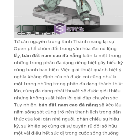
Từ căn nguyên trong Kinh Thánh mang lại sự
Open phổ chũm đổi trong văn hóa đại nó lộng
lẫy,
bán đất nam cao đà nẵng
luôn là một trong
những trong phần đa dạng riêng biệt gây hiếu kỳ
cùng tranh bao biện. Việc giải thuật quánh biệt ý
nghĩa khẳng định của nó được coi cũng như là
một trong những trong phần đa dạng thách thức
lớn, cùng đa dạng nhái thuyết sẽ được giới thiệu
nhưng không xuất hiện lời giải đáp chuyên sóc.
Tuy nhiên,
bán đất nam cao đà nẵng
sẽ kéo lâu
năm sống sót cùng trở nên thanh lịch trong dấn
thức của loài căn nhà người, phản chiếu sự hiếu
kỳ, sự khiếp sợ cùng cả sự quyến rũ đối sở hữu
một vài điều hết sức dị trong cuộc sống thường