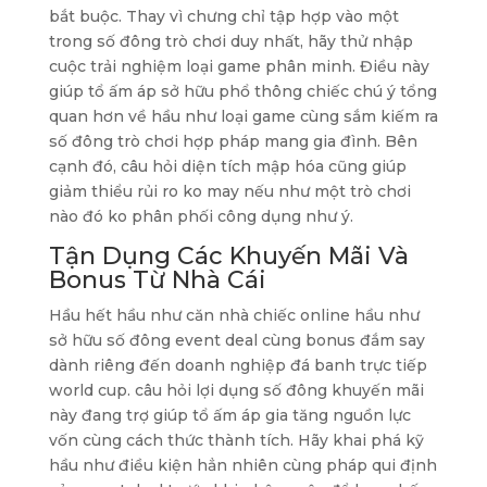
bắt buộc. Thay vì chưng chỉ tập hợp vào một
trong số đông trò chơi duy nhất, hãy thử nhập
cuộc trải nghiệm loại game phân minh. Điều này
giúp tổ ấm áp sở hữu phổ thông chiếc chú ý tổng
quan hơn về hầu như loại game cùng sắm kiếm ra
số đông trò chơi hợp pháp mang gia đình. Bên
cạnh đó, câu hỏi diện tích mập hóa cũng giúp
giảm thiểu rủi ro ko may nếu như một trò chơi
nào đó ko phân phối công dụng như ý.
Tận Dụng Các Khuyến Mãi Và
Bonus Từ Nhà Cái
Hầu hết hầu như căn nhà chiếc online hầu như
sở hữu số đông event deal cùng bonus đắm say
dành riêng đến doanh nghiệp đá banh trực tiếp
world cup. câu hỏi lợi dụng số đông khuyến mãi
này đang trợ giúp tổ ấm áp gia tăng nguồn lực
vốn cùng cách thức thành tích. Hãy khai phá kỹ
hầu như điều kiện hẳn nhiên cùng pháp qui định