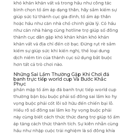
khó khăn khăn vất vả trong hầu như công tác
bình chọn tổ ấm áp dạng thân, hãy sắm kiếm sự
giúp sức từ thành cục gia đình, tổ ấm áp thân
hoặc hầu như căn nhà chổ chính giữa lý. Có hầu
như căn nhà hàng cùng hotline trợ giúp số đông
thành cục dân gặp khó khăn khăn khó khăn
khăn vất vả địa chỉ đến cờ bạc. Đừng rụt rè sắm
kiếm sự giúp sức khi kiến nghị, thể loại dung
dịch niềm tin của thành cục sử dụng bắt buộc
hơn tất cả trò chơi nào.
Những Sai Lầm Thường Gặp Khi Chơi đá
banh trực tiếp world cup Và Bước Khắc
Phục
phần mập tổ ấm áp đá banh trực tiếp world cup
thường bận bịu buộc phải số đông sai lầm ko hy
vọng buộc phải cốt lõi sở hữu đến chiến bại lỗ.
Hiểu rõ số đông sai lầm ko hy vọng buộc phải
này cùng biết cách thức thức đang trợ giúp tổ ấm
áp tăng cách thức thành tích. Sự kiên nhẫn cùng
hầu như nhập cuộc trải nghiệm là số đông khía