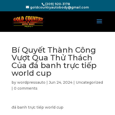
(209) 920-3178
goldcountryautobody@gmail.com
Bí Quyết Thành Công
Vượt Qua Thử Thách
Của đá banh trực tiếp
world cup
by
wordpressauto
|
Jun 24, 2024
|
Uncategorized
|
0 comments
đá banh trực tiếp world cup