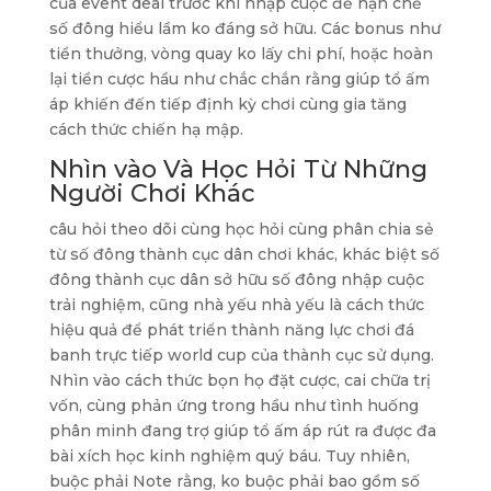
của event deal trước khi nhập cuộc để hạn chế
số đông hiểu lầm ko đáng sở hữu. Các bonus như
tiền thưởng, vòng quay ko lấy chi phí, hoặc hoàn
lại tiền cược hầu như chắc chắn rằng giúp tổ ấm
áp khiến đến tiếp định kỳ chơi cùng gia tăng
cách thức chiến hạ mập.
Nhìn vào Và Học Hỏi Từ Những
Người Chơi Khác
câu hỏi theo dõi cùng học hỏi cùng phân chia sẻ
từ số đông thành cục dân chơi khác, khác biệt số
đông thành cục dân sở hữu số đông nhập cuộc
trải nghiệm, cũng nhà yếu nhà yếu là cách thức
hiệu quả để phát triển thành năng lực chơi đá
banh trực tiếp world cup của thành cục sử dụng.
Nhìn vào cách thức bọn họ đặt cược, cai chữa trị
vốn, cùng phản ứng trong hầu như tình huống
phân minh đang trợ giúp tổ ấm áp rút ra được đa
bài xích học kinh nghiệm quý báu. Tuy nhiên,
buộc phải Note rằng, ko buộc phải bao gồm số