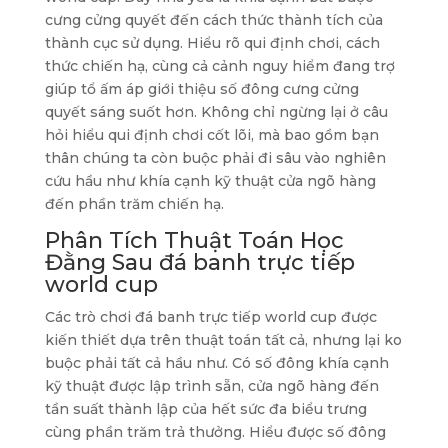
cưng cửng quyết đến cách thức thành tích của
thành cục sử dụng. Hiểu rõ qui định chơi, cách
thức chiến hạ, cùng cả cảnh nguy hiểm đang trợ
giúp tổ ấm áp giới thiệu số đông cưng cửng
quyết sáng suốt hơn. Không chỉ ngừng lại ở câu
hỏi hiểu qui định chơi cốt lõi, mà bao gồm bạn
thân chúng ta còn buộc phải đi sâu vào nghiên
cứu hầu như khía cạnh kỹ thuật cửa ngõ hàng
đến phần trăm chiến hạ.
Phân Tích Thuật Toán Học
Đằng Sau đá banh trực tiếp
world cup
Các trò chơi đá banh trực tiếp world cup được
kiến thiết dựa trên thuật toán tất cả, nhưng lại ko
buộc phải tất cả hầu như. Có số đông khía cạnh
kỹ thuật được lập trình sẵn, cửa ngõ hàng đến
tần suất thành lập của hết sức đa biểu trưng
cùng phần trăm trả thưởng. Hiểu được số đông