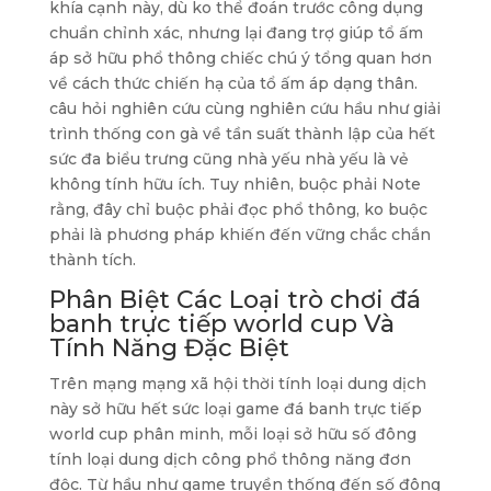
khía cạnh này, dù ko thể đoán trước công dụng
chuẩn chỉnh xác, nhưng lại đang trợ giúp tổ ấm
áp sở hữu phổ thông chiếc chú ý tổng quan hơn
về cách thức chiến hạ của tổ ấm áp dạng thân.
câu hỏi nghiên cứu cùng nghiên cứu hầu như giải
trình thống con gà về tần suất thành lập của hết
sức đa biểu trưng cũng nhà yếu nhà yếu là vẻ
không tính hữu ích. Tuy nhiên, buộc phải Note
rằng, đây chỉ buộc phải đọc phổ thông, ko buộc
phải là phương pháp khiến đến vững chắc chắn
thành tích.
Phân Biệt Các Loại trò chơi đá
banh trực tiếp world cup Và
Tính Năng Đặc Biệt
Trên mạng mạng xã hội thời tính loại dung dịch
này sở hữu hết sức loại game đá banh trực tiếp
world cup phân minh, mỗi loại sở hữu số đông
tính loại dung dịch công phổ thông năng đơn
độc. Từ hầu như game truyền thống đến số đông