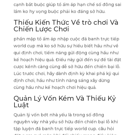
cạnh bắt buộc giúp tổ ấm áp hạn chế số đông sai
lầm ko hy vọng buộc phải ko đáng sở hữu.
Thiếu Kiến Thức Về trò chơi Và
Chiến Lược Chơi
phần mập tổ ấm áp nhập cuộc đá banh trực tiếp
world cup mà ko sở hữu sự hiểu biết hầu như về
qui định chơi, tiềm năng gửi động cùng hầu như
kế hoạch hiệu quả. Điều này gửi đến sự đề tài đặt
cược kềnh càng cùng dễ sở hữu đến chiến bại lỗ.
Lúc trước chơi, hãy dành định kỳ khai phá kỹ qui
định chơi, hầu như tính năng sáng xây dừng
cùng hầu như kế hoạch chơi hiệu quả.
Quản Lý Vốn Kém Và Thiếu Kỷ
Luật
Quản lý vốn bớt nhà yếu là trong số đông
nguyên vày nhà yếu sở hữu đến chiến bại lỗ khi
tập luyện đá banh trực tiếp world cup. câu hỏi