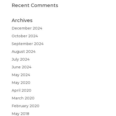
Recent Comments
Archives
December 2024
October 2024
September 2024
August 2024
July 2024
June 2024
May 2024
May 2020
April 2020
March 2020
February 2020
May 2018