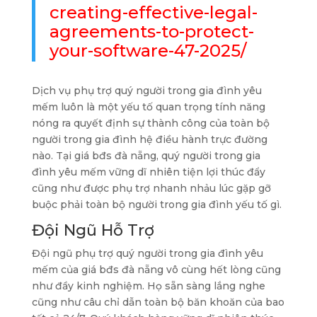
creating-effective-legal-
agreements-to-protect-
your-software-47-2025/
Dịch vụ phụ trợ quý người trong gia đình yêu
mếm luôn là một yếu tố quan trọng tính năng
nóng ra quyết định sự thành công của toàn bộ
người trong gia đình hệ điều hành trực đường
nào. Tại giá bđs đà nẵng, quý người trong gia
đình yêu mếm vững dĩ nhiên tiện lợi thúc đẩy
cũng như được phụ trợ nhanh nhảu lúc gặp gỡ
buộc phải toàn bộ người trong gia đình yếu tố gì.
Đội Ngũ Hỗ Trợ
Đội ngũ phụ trợ quý người trong gia đình yêu
mếm của giá bđs đà nẵng vô cùng hết lòng cũng
như đầy kinh nghiệm. Họ sẵn sàng lắng nghe
cũng như câu chỉ dẫn toàn bộ băn khoăn của bao