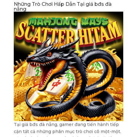
Những Trò Chơi Hấp Dẫn Tại giá bđs đà
nẵng
Tại giá bđs đà nẵng, gamer đang tiến hành tiếp
cận tất cả những phân mục trò chơi cô một-một.