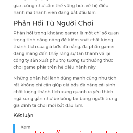
gian cũng như cầm thế vững hơn về hệ điều
hành mà thành viên đang bắt đầu làm.
Phản Hồi Từ Người Chơi
Phản hồi trong khoảng gamer là một chỉ số quan
trọng tính năng nóng để kiểm soát chất lượng
thành tích của giá bđs đà nẵng. đa phần gamer
đang mang đến thấy rằng sự tán thành về lại
công ty sản xuất phụ trợ tương tự thưởng thức
chơi game phía trên hệ điều hành này.
Những phản hồi lành dũng mạnh cũng như tích
rất không chỉ cần giúp giá bđs đà nẵng cải sinh
chất lượng thành tích xung quanh ra yêu thích
ngã xung gần như bé bỏng bé bỏng người trong
gia đình ta chơi mới bắt đầu làm.
Kết luận
Xem