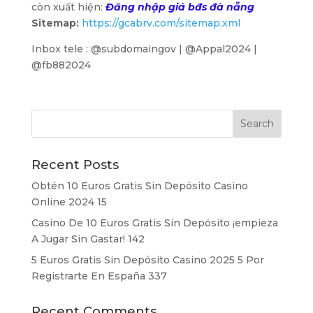
còn xuất hiện:
Đăng nhập giá bđs đà nẵng
Sitemap:
https://gcabrv.com/sitemap.xml
Inbox tele : @subdomaingov | @Appal2024 |
@fb882024
Recent Posts
Obtén 10 Euros Gratis Sin Depósito Casino
Online 2024 15
Casino De 10 Euros Gratis Sin Depósito ¡empieza
A Jugar Sin Gastar! 142
5 Euros Gratis Sin Depósito Casino 2025 5 Por
Registrarte En España 337
Recent Comments