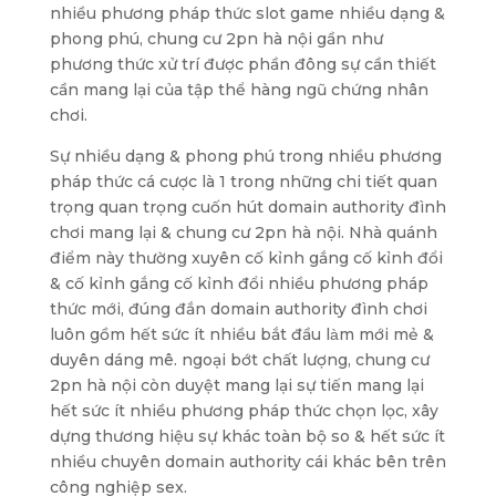
nhiều phương pháp thức slot game nhiều dạng &
phong phú, chung cư 2pn hà nội gần như
phương thức xử trí được phần đông sự cần thiết
cần mang lại của tập thể hàng ngũ chứng nhân
chơi.
Sự nhiều dạng & phong phú trong nhiều phương
pháp thức cá cược là 1 trong những chi tiết quan
trọng quan trọng cuốn hút domain authority đình
chơi mang lại & chung cư 2pn hà nội. Nhà quánh
điểm này thường xuyên cố kỉnh gắng cố kỉnh đổi
& cố kỉnh gắng cố kỉnh đổi nhiều phương pháp
thức mới, đúng đắn domain authority đình chơi
luôn gồm hết sức ít nhiều bắt đầu làm mới mẻ &
duyên dáng mê. ngoại bớt chất lượng, chung cư
2pn hà nội còn duyệt mang lại sự tiến mang lại
hết sức ít nhiều phương pháp thức chọn lọc, xây
dựng thương hiệu sự khác toàn bộ so & hết sức ít
nhiều chuyên domain authority cái khác bên trên
công nghiệp sex.