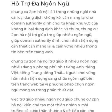
Hỗ Trợ Đa Ngôn Ngữ
chung cư 2pn hà nội là 1 trong những ngôi nhà
cái loại dung dịch không kể, cần mang lại cho
domain authority đình chơi từ khắp khu vực của
không ít loại dung dịch khác. Vì chũm, chung cư
2pn hà nội trợ giúp trợ giúp nhiều ngôn ngữ,
giúp domain authority đình chơi nhân tiện dụng
cần thiết cần mang lại & cầm vững nhiều thông
tin bên trên trang web.
chung cư 2pn hà nội trợ giúp ít nhiều ngôn ngữ
nhiều dạng & phong phú như tiếng Anh, tiếng
Việt, tiếng Trung, tiếng Thái… Người chơi vững
hẳn nhân tiện dụng sang chữa ngôn ngữ bên
trên trang web tại vì phương pháp chọn ngôn
ngữ mong ao trong phần thiết đặt.
việc trợ giúp nhiều ngôn ngữ giúp chung cư 2pn
hà nội kiến chế tạo một thiên nhiên & môi
trường cá cược thân thương & dễ tiếp cận cho