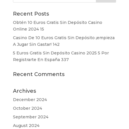
Recent Posts
Obtén 10 Euros Gratis Sin Depósito Casino
Online 2024 15
Casino De 10 Euros Gratis Sin Depósito ¡empieza
A Jugar Sin Gastar! 142
5 Euros Gratis Sin Depósito Casino 2025 5 Por
Registrarte En España 337
Recent Comments
Archives
December 2024
October 2024
September 2024
August 2024