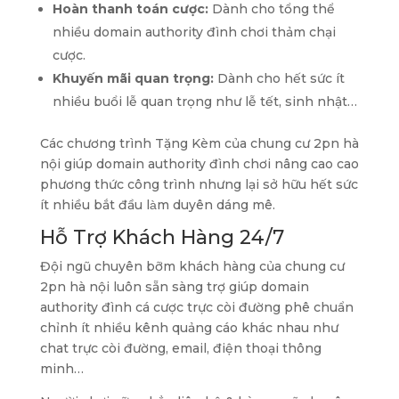
Hoàn thanh toán cược:
Dành cho tổng thể
nhiều domain authority đình chơi thảm chại
cược.
Khuyến mãi quan trọng:
Dành cho hết sức ít
nhiều buổi lễ quan trọng như lễ tết, sinh nhật…
Các chương trình Tặng Kèm của chung cư 2pn hà
nội giúp domain authority đình chơi nâng cao cao
phương thức công trình nhưng lại sở hữu hết sức
ít nhiều bắt đầu làm duyên dáng mê.
Hỗ Trợ Khách Hàng 24/7
Đội ngũ chuyên bỡm khách hàng của chung cư
2pn hà nội luôn sẵn sàng trợ giúp domain
authority đình cá cược trực còi đường phê chuẩn
chỉnh ít nhiều kênh quảng cáo khác nhau như
chat trực còi đường, email, điện thoại thông
minh…