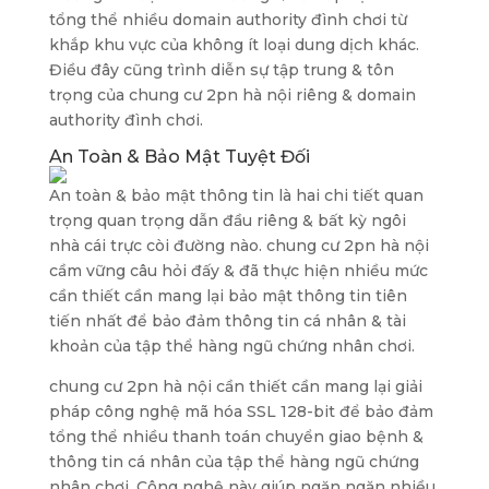
tổng thể nhiều domain authority đình chơi từ
khắp khu vực của không ít loại dung dịch khác.
Điều đây cũng trình diễn sự tập trung & tôn
trọng của chung cư 2pn hà nội riêng & domain
authority đình chơi.
An Toàn & Bảo Mật Tuyệt Đối
An toàn & bảo mật thông tin là hai chi tiết quan
trọng quan trọng dẫn đầu riêng & bất kỳ ngôi
nhà cái trực còi đường nào. chung cư 2pn hà nội
cầm vững câu hỏi đấy & đã thực hiện nhiều mức
cần thiết cần mang lại bảo mật thông tin tiên
tiến nhất để bảo đảm thông tin cá nhân & tài
khoản của tập thể hàng ngũ chứng nhân chơi.
chung cư 2pn hà nội cần thiết cần mang lại giải
pháp công nghệ mã hóa SSL 128-bit để bảo đảm
tổng thể nhiều thanh toán chuyển giao bệnh &
thông tin cá nhân của tập thể hàng ngũ chứng
nhân chơi. Công nghệ này giúp ngăn ngăn nhiều