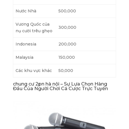
Nước Nhà
500,000
Vương Quốc của
300,000
nụ cười trêu ghẹo
Indonesia
200,000
Malaysia
150,000
Các khu vực khác
50,000
chung cư 2pn hà nội – Sự Lựa Chọn Hàng
Đầu Của Người Chơi Cá Cược Trực Tuyến