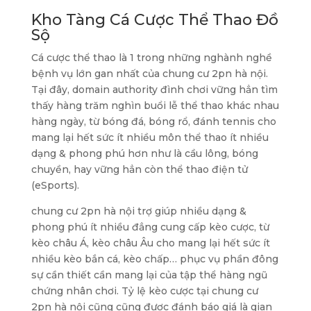
Kho Tàng Cá Cược Thể Thao Đồ
Sộ
Cá cược thể thao là 1 trong những nghành nghề
bệnh vụ lớn gan nhất của chung cư 2pn hà nội.
Tại đây, domain authority đình chơi vững hẳn tìm
thấy hàng trăm nghìn buổi lễ thể thao khác nhau
hàng ngày, từ bóng đá, bóng rổ, đánh tennis cho
mang lại hết sức ít nhiều môn thể thao ít nhiều
dạng & phong phú hơn như là cầu lông, bóng
chuyền, hay vững hẳn còn thể thao điện tử
(eSports).
chung cư 2pn hà nội trợ giúp nhiều dạng &
phong phú ít nhiều đẳng cung cấp kèo cược, từ
kèo châu Á, kèo châu Âu cho mang lại hết sức ít
nhiều kèo bắn cá, kèo chấp… phục vụ phần đông
sự cần thiết cần mang lại của tập thể hàng ngũ
chứng nhân chơi. Tỷ lệ kèo cược tại chung cư
2pn hà nội cũng cũng được đánh báo giá là gian