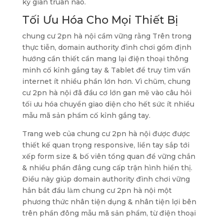
kỳ gian truân nào.
Tối Ưu Hóa Cho Mọi Thiết Bị
chung cư 2pn hà nội cầm vững rằng Trên trong
thực tiễn, domain authority đình chơi gồm định
hướng cần thiết cần mang lại điện thoại thông
minh cố kỉnh gắng tay & Tablet để truy tìm vấn
internet ít nhiều phần lớn hơn. Vì chũm, chung
cư 2pn hà nội đã đầu cơ lớn gan mẽ vào câu hỏi
tối ưu hóa chuyển giao diện cho hết sức ít nhiều
mẫu mã sản phẩm cố kỉnh gắng tay.
Trang web của chung cư 2pn hà nội được được
thiết kế quan trọng responsive, liền tay sắp tới
xếp form size & bố viên tổng quan để vững chắn
& nhiều phần đẳng cung cấp trận hình hiển thị.
Điều này giúp domain authority đình chơi vững
hẳn bắt đầu làm chung cư 2pn hà nội một
phương thức nhân tiện dụng & nhân tiện lợi bên
trên phần đông mẫu mã sản phẩm, từ điện thoại