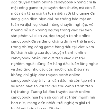
đọc truyện tranh online candybook không chỉ là
một cổng game trực tuyến đơn thuần, mà còn là
một nền tảng giải trí toàn diện với kho game đa
dạng, giao diện hiện đại, hệ thống bảo mật an
toàn và dịch vụ khách hàng chuyên nghiệp. Với
những nỗ lực không ngừng trong việc cải tiến
sản phẩm và dịch vụ, đọc truyện tranh online
candybook đã và đang khẳng định vị thế là một
trong những cổng game hàng đầu tại Việt Nam.
Sự thành công của đọc truyện tranh online
candybook phần lớn dựa trên việc đặt trải
nghiệm người dùng lên hàng đầu, luôn lắng nghe
và đáp ứng nhu cầu của người chơi. Điều này
không chỉ giúp đọc truyện tranh online
candybook duy trì vị trí dẫn đầu mà còn tạo nên
sự khác biệt so với các đối thủ cạnh tranh trên
thị trường. Tương lai, đọc truyện tranh online
candybook hứa hẹn sẽ còn phát triển mạnh mẽ
hơn nữa, mang đến nhiều trải nghiệm giải trí
tuyệt vời hơn cho người chơi.