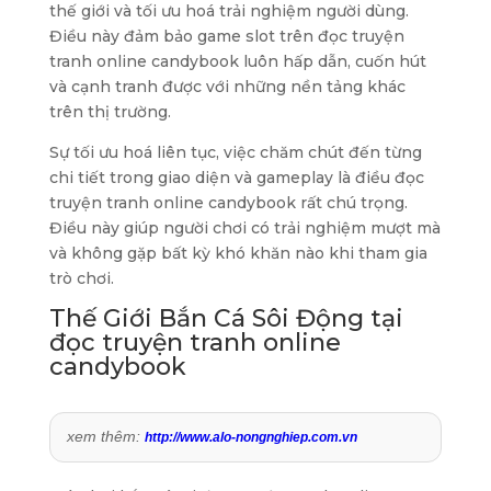
thế giới và tối ưu hoá trải nghiệm người dùng.
Điều này đảm bảo game slot trên đọc truyện
tranh online candybook luôn hấp dẫn, cuốn hút
và cạnh tranh được với những nền tảng khác
trên thị trường.
Sự tối ưu hoá liên tục, việc chăm chút đến từng
chi tiết trong giao diện và gameplay là điều đọc
truyện tranh online candybook rất chú trọng.
Điều này giúp người chơi có trải nghiệm mượt mà
và không gặp bất kỳ khó khăn nào khi tham gia
trò chơi.
Thế Giới Bắn Cá Sôi Động tại
đọc truyện tranh online
candybook
xem thêm:
http://www.alo-nongnghiep.com.vn