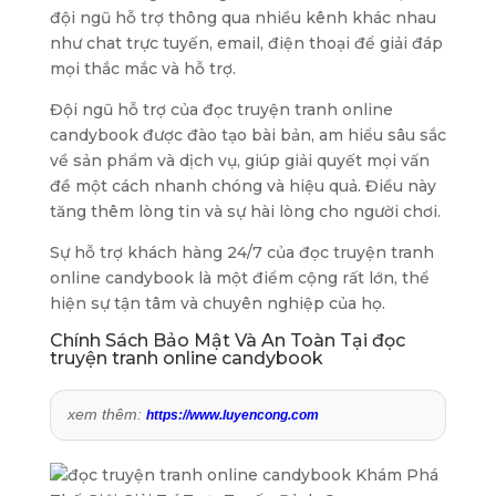
đội ngũ hỗ trợ thông qua nhiều kênh khác nhau
như chat trực tuyến, email, điện thoại để giải đáp
mọi thắc mắc và hỗ trợ.
Đội ngũ hỗ trợ của đọc truyện tranh online
candybook được đào tạo bài bản, am hiểu sâu sắc
về sản phẩm và dịch vụ, giúp giải quyết mọi vấn
đề một cách nhanh chóng và hiệu quả. Điều này
tăng thêm lòng tin và sự hài lòng cho người chơi.
Sự hỗ trợ khách hàng 24/7 của đọc truyện tranh
online candybook là một điểm cộng rất lớn, thể
hiện sự tận tâm và chuyên nghiệp của họ.
Chính Sách Bảo Mật Và An Toàn Tại đọc
truyện tranh online candybook
xem thêm:
https://www.luyencong.com