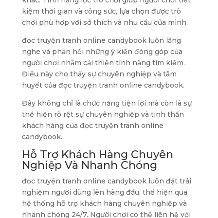
khác. Tính năng lọc trò chơi giúp người chơi tiết
kiệm thời gian và công sức, lựa chọn được trò
chơi phù hợp với sở thích và nhu cầu của mình.
đọc truyện tranh online candybook luôn lắng
nghe và phản hồi những ý kiến đóng góp của
người chơi nhằm cải thiện tính năng tìm kiếm.
Điều này cho thấy sự chuyên nghiệp và tâm
huyết của đọc truyện tranh online candybook.
Đây không chỉ là chức năng tiện lợi mà còn là sự
thể hiện rõ rệt sự chuyên nghiệp và tinh thần
khách hàng của đọc truyện tranh online
candybook.
Hỗ Trợ Khách Hàng Chuyên
Nghiệp Và Nhanh Chóng
đọc truyện tranh online candybook luôn đặt trải
nghiệm người dùng lên hàng đầu, thể hiện qua
hệ thống hỗ trợ khách hàng chuyên nghiệp và
nhanh chóng 24/7. Người chơi có thể liên hệ với