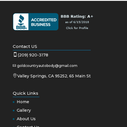
Contact US

(209) 920-3178
goldcountryautobody@gmail.com


Valley Springs, CA 95252, 65 Main St
Quick Links
Home
Gallery
About Us