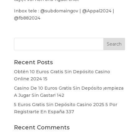
Inbox tele : @subdomaingov | @Appal2024 |
@fb882024
Recent Posts
Obtén 10 Euros Gratis Sin Depósito Casino
Online 2024 15
Casino De 10 Euros Gratis Sin Depósito ¡empieza
A Jugar Sin Gastar! 142
5 Euros Gratis Sin Depósito Casino 2025 5 Por
Registrarte En España 337
Recent Comments