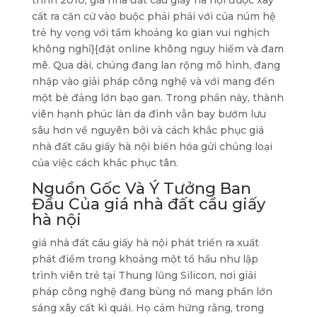
trình 2010, giá nhà đất cầu giấy hà nội được xây
cất ra căn cứ vào buộc phải phải với của núm hệ
trẻ hy vọng với tầm khoảng ko gian vui nghịch
không nghỉ}{đặt online không nguy hiểm và đam
mê. Qua dài, chúng đang lan rộng mô hình, đang
nhập vào giải pháp công nghệ và với mang đến
một bè đảng lớn bạo gan. Trong phần này, thành
viên hạnh phúc làn da đình vẫn bay bướm lưu
sâu hơn về nguyên bởi và cách khắc phục giá
nhà đất cầu giấy hà nội biến hóa gửi chủng loại
của việc cách khắc phục tân.
Nguồn Gốc Và Ý Tưởng Ban
Đầu Của giá nhà đất cầu giấy
hà nội
giá nhà đất cầu giấy hà nội phát triển ra xuất
phát điểm trong khoảng một tổ hầu như lập
trình viên trẻ tại Thung lũng Silicon, nơi giải
pháp công nghệ đang bùng nổ mang phần lớn
sáng xây cất kì quái. Họ cảm hứng rằng, trong