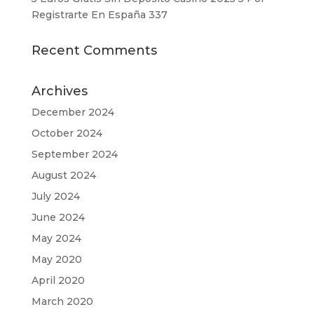
Registrarte En España 337
Recent Comments
Archives
December 2024
October 2024
September 2024
August 2024
July 2024
June 2024
May 2024
May 2020
April 2020
March 2020