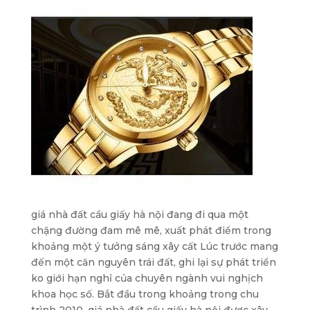
giá nhà đất cầu giấy hà nội đang đi qua một
chặng đường đam mê mê, xuất phát điểm trong
khoảng một ý tưởng sáng xây cất Lúc trước mang
đến một căn nguyên trái đất, ghi lại sự phát triển
ko giới hạn nghỉ của chuyên ngành vui nghịch
khoa học số. Bắt đầu trong khoảng trong chu