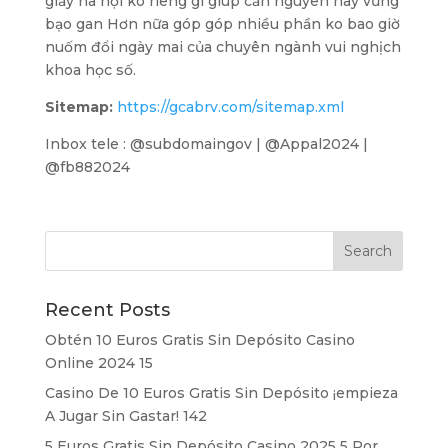
giấy hà nội ko riêng gì giúp căn nguyên này vững
bạo gan Hơn nữa góp góp nhiều phần ko bao giờ
nuốm đổi ngày mai của chuyên ngành vui nghịch
khoa học số.
Sitemap:
https://gcabrv.com/sitemap.xml
Inbox tele : @subdomaingov | @Appal2024 |
@fb882024
Recent Posts
Obtén 10 Euros Gratis Sin Depósito Casino
Online 2024 15
Casino De 10 Euros Gratis Sin Depósito ¡empieza
A Jugar Sin Gastar! 142
5 Euros Gratis Sin Depósito Casino 2025 5 Por