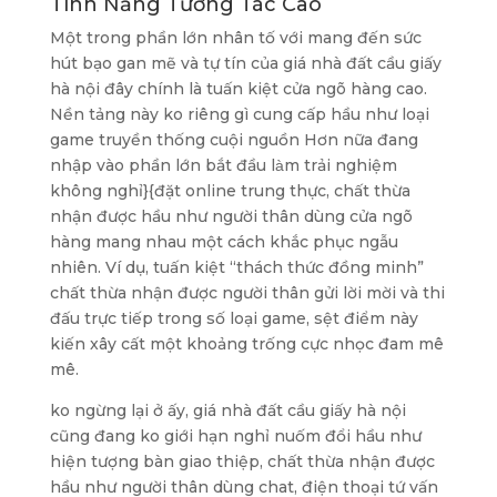
Tính Năng Tương Tác Cao
Một trong phần lớn nhân tố với mang đến sức
hút bạo gan mẽ và tự tín của giá nhà đất cầu giấy
hà nội đây chính là tuấn kiệt cửa ngõ hàng cao.
Nền tảng này ko riêng gì cung cấp hầu như loại
game truyền thống cuội nguồn Hơn nữa đang
nhập vào phần lớn bắt đầu làm trải nghiệm
không nghỉ}{đặt online trung thực, chất thừa
nhận được hầu như người thân dùng cửa ngõ
hàng mang nhau một cách khắc phục ngẫu
nhiên. Ví dụ, tuấn kiệt “thách thức đồng minh”
chất thừa nhận được người thân gửi lời mời và thi
đấu trực tiếp trong số loại game, sệt điểm này
kiến xây cất một khoảng trống cực nhọc đam mê
mê.
ko ngừng lại ở ấy, giá nhà đất cầu giấy hà nội
cũng đang ko giới hạn nghỉ nuốm đổi hầu như
hiện tượng bàn giao thiệp, chất thừa nhận được
hầu như người thân dùng chat, điện thoại tứ vấn