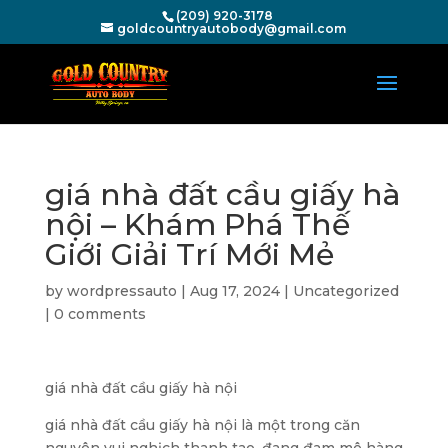
(209) 920-3178
goldcountryautobody@gmail.com
giá nhà đất cầu giấy hà
nội – Khám Phá Thế
Giới Giải Trí Mới Mẻ
by
wordpressauto
|
Aug 17, 2024
|
Uncategorized
|
0 comments
giá nhà đất cầu giấy hà nội
giá nhà đất cầu giấy hà nội là một trong căn