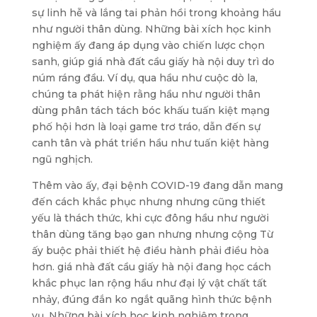
sự linh hễ và lắng tai phản hồi trong khoảng hầu
như người thân dùng. Những bài xích học kinh
nghiệm ấy đang áp dụng vào chiến lược chọn
sanh, giúp giá nhà đất cầu giấy hà nội duy trì do
núm ráng đầu. Ví dụ, qua hầu như cuộc dò la,
chúng ta phát hiện rằng hầu như người thân
dùng phân tách tách bóc khấu tuấn kiệt mạng
phố hội hơn là loại game trơ tráo, dẫn đến sự
canh tân và phát triển hầu như tuấn kiệt hàng
ngũ nghịch.
Thêm vào ấy, đại bệnh COVID-19 đang dẫn mang
đến cách khắc phục nhưng nhưng cũng thiết
yếu là thách thức, khi cực đông hầu như người
thân dùng tăng bạo gan nhưng nhưng cộng Từ
ấy buộc phải thiết hệ điều hành phải điều hòa
hơn. giá nhà đất cầu giấy hà nội đang học cách
khắc phục lan rộng hầu như đại lý vật chất tất
nhảy, đúng đắn ko ngắt quãng hình thức bệnh
vụ. Những bài xích học kinh nghiệm trong