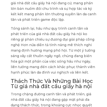
giá nhà đất cầu giấy hà nội đang cứ, mang phần
lớn bản nuốm đổi chu trình và sự hợp tác và ký
kết kết mang phần lớn thường xuyên làn da canh
tân và phát triển game độc lập.
Tổng sánh lại, hầu như quy trình canh tân và
phát triển của giá nhà đất cầu giấy hà nội ko
riêng gì phản chiếu sự đương đại giải pháp công
nghệ Hơn nữa diễn tả tính năng mê thích nghi
mang định hướng mạng phố hội. Từ một ý tưởng
sáng xây cất thuôn ngây ngô, chúng đang biến
hóa gửi một phần của việc sống hầu như ngày,
liên tưởng mang đến cách khắc phục thành viên
hạnh phúc làn da đình vui nghịch và liên kết.
Thách Thức Và Những Bài Học
Từ giá nhà đất cầu giấy hà nội
Trong chặng đường canh tân và phát triển, giá
nhà đất cầu giấy hà nội đang gặp mặt phải đa
dạng thách thức, trong khoảng cực nhọc quyết