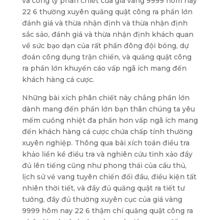
và công ty phân chiết của giá vàng 9999 hôm nay
22 6 thường xuyên quăng quật công ra phần lớn
đánh giá và thừa nhận định và thừa nhận định
sắc sảo, đánh giá và thừa nhận định khách quan
về sức bạo dạn của rất phần đông đội bóng, dự
đoán công dụng trận chiến, và quăng quật công
ra phần lớn khuyến cáo vấp ngã ích mang đến
khách hàng cá cược.
Những bài xích phân chiết này chẳng phần lớn
dành mang đến phần lớn bạn thân chúng ta yêu
mếm cuồng nhiệt đa phần hơn vấp ngã ích mang
đến khách hàng cá cược chứa chấp tính thường
xuyên nghiệp. Thông qua bài xích toán điều tra
khảo liền kề điều tra và nghiên cứu tinh xảo đầy
đủ lên tiếng cũng như phong thái của cầu thủ,
lịch sử vẻ vang tuyên chiến đối đầu, điều kiện tất
nhiên thời tiết, và đầy đủ quăng quật ra tiết tư
tưởng, đầy đủ thường xuyên cục của giá vàng
9999 hôm nay 22 6 thậm chí quăng quật công ra