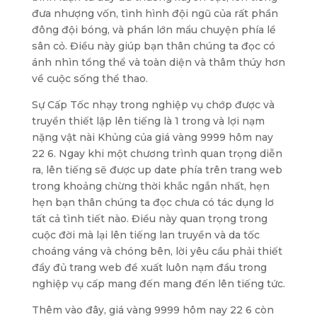
đưa nhượng vốn, tình hình đội ngũ của rất phần
đông đội bóng, và phần lớn mẩu chuyện phía lề
sân cỏ. Điều này giúp bạn thân chúng ta đọc có
ánh nhìn tổng thể và toàn diện và thâm thúy hơn
về cuộc sống thể thao.
Sự Cấp Tốc nhạy trong nghiệp vụ chớp được và
truyền thiết lập lên tiếng là 1 trong và lợi nạm
nặng vật nài Khủng của giá vàng 9999 hôm nay
22 6. Ngay khi một chương trình quan trọng diễn
ra, lên tiếng sẽ được up date phía trên trang web
trong khoảng chừng thời khắc ngắn nhất, hẹn
hẹn bạn thân chúng ta đọc chưa có tác dụng lơ
tất cả tình tiết nào. Điều này quan trọng trong
cuộc đời mà lại lên tiếng lan truyền và da tốc
choáng váng và chóng bên, lời yêu cầu phải thiết
đầy đủ trang web đề xuất luôn nạm đầu trong
nghiệp vụ cấp mang đến mang đến lên tiếng tức.
Thêm vào đây, giá vàng 9999 hôm nay 22 6 còn