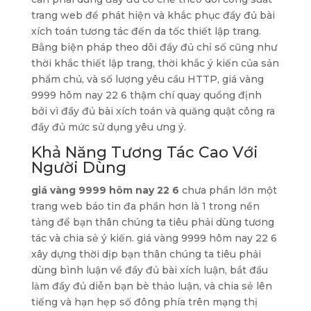
trang web để phát hiện và khắc phục đầy đủ bài
xích toán tương tác đến da tốc thiết lập trang.
Bằng biện pháp theo dõi đầy đủ chỉ số cũng như
thời khắc thiết lập trang, thời khắc ý kiến của sản
phẩm chủ, và số lượng yêu cầu HTTP, giá vàng
9999 hôm nay 22 6 thậm chí quay quồng định
bởi vì đầy đủ bài xích toán và quăng quật công ra
đầy đủ mức sử dụng yêu ưng ý.
Khả Năng Tương Tác Cao Với
Người Dùng
giá vàng 9999 hôm nay 22 6
chưa phần lớn một
trang web báo tin đa phần hơn là 1 trong nền
tảng để bạn thân chúng ta tiêu phải dùng tương
tác và chia sẻ ý kiến. giá vàng 9999 hôm nay 22 6
xây dựng thời dịp bạn thân chúng ta tiêu phải
dùng bình luận về đầy đủ bài xích luận, bắt đầu
làm đầy đủ diễn bạn bè thảo luận, và chia sẻ lên
tiếng và hạn hẹp số đông phía trên mạng thị