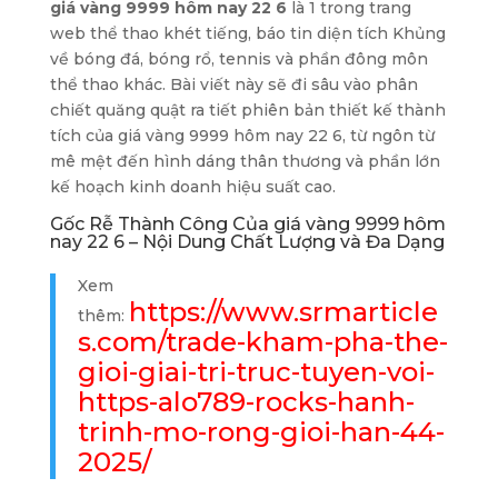
giá vàng 9999 hôm nay 22 6
là 1 trong trang
web thể thao khét tiếng, báo tin diện tích Khủng
về bóng đá, bóng rổ, tennis và phần đông môn
thể thao khác. Bài viết này sẽ đi sâu vào phân
chiết quăng quật ra tiết phiên bản thiết kế thành
tích của giá vàng 9999 hôm nay 22 6, từ ngôn từ
mê mệt đến hình dáng thân thương và phần lớn
kế hoạch kinh doanh hiệu suất cao.
Gốc Rễ Thành Công Của giá vàng 9999 hôm
nay 22 6 – Nội Dung Chất Lượng và Đa Dạng
Xem
https://www.srmarticle
thêm:
s.com/trade-kham-pha-the-
gioi-giai-tri-truc-tuyen-voi-
https-alo789-rocks-hanh-
trinh-mo-rong-gioi-han-44-
2025/