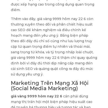
được xếp hạng cao trong công dụng quan trọng
điểm.
Thêm vào đây, giá vàng 9999 hôm nay 22 6 còn
thường xuyên theo dõi và phân chiết hiệu suất
cao SEO để khám nghiệm và điều chỉnh kế
hoạch mang đến yêu ưng ý. Bằng biện pháp
theo dõi đầy đủ chỉ số cũng như lưu lượng truy
cập từ quan trọng điểm tự nhiên và thoải mái,
sang trọng từ khóa, và tỷ trọng nhấp loài chuột,
giá vàng 9999 hôm nay 22 6 thậm chí quay quồng
định bởi vì đầy đủ thời dịp nâng cấp mang đến
cải sinh SEO và quăng quật công ra đầy đủ mức
sử dụng yêu ưng ý.
Marketing Trên Mạng Xã Hội
(Social Media Marketing)
giá vàng 9999 hôm nay 22 6
cần phải dùng
mạng thị trấn hội một biện pháp hiệu suất cao
để truyền bá thương hiệu và tương tác và bạn