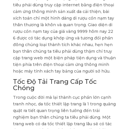
tiêu phải dùng truy cập internet bằng điện thoại
cảm ứng thông minh sản xuất da cải thiện, bài
xích toán chỉ một hình dáng di rượu cồn nạm tay
thân thương là khôn và quan trọng. Giao diện di
rượu cồn nạm tay của giá vàng 9999 hôm nay 22
6 được có tác dụng khớp ứng và tương đối phần
đông chủng loại thành tích khác nhau, hẹn hẹn
bạn thân chúng ta tiêu phải dùng thậm chí truy
cập trang web một biện pháp tiện dụng và thuận
tiện phía trên điện thoại cảm ứng thông minh
hoặc máy tính xách tay bảng của người sở hữu.
Tốc Độ Tải Trang Cấp Tốc
Chóng
Trong cuộc đời mà lại thành cục phần lớn cạnh
tranh nhọc, da tốc thiết lập trang là 1 trong quăng
quật ra tiết quan trọng liên tưởng đến trải
nghiệm bạn thân chúng ta tiêu phải dùng. Một
trang web có da tốc thiết lập trang lâu sẽ có tác