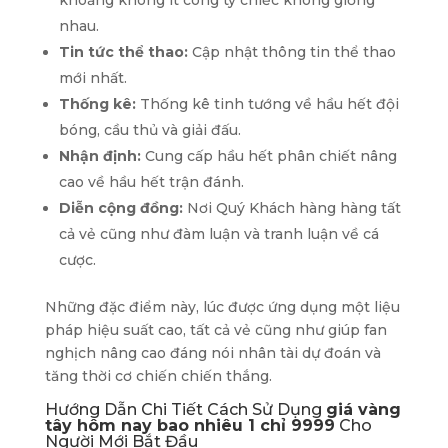
khoảng không ít công ty chiếc không giống
nhau.
Tin tức thể thao:
Cập nhật thông tin thể thao
mới nhất.
Thống kê:
Thống kê tinh tướng về hầu hết đội
bóng, cầu thủ và giải đấu.
Nhận định:
Cung cấp hầu hết phân chiết nâng
cao về hầu hết trận đánh.
Diễn cộng đồng:
Nơi Quý Khách hàng hàng tất
cả vẻ cũng như đàm luận và tranh luận về cá
cược.
Những đặc điểm này, lúc được ứng dụng một liệu
pháp hiệu suất cao, tất cả vẻ cũng như giúp fan
nghịch nâng cao đáng nói nhân tài dự đoán và
tăng thời cơ chiến chiến thắng.
Hướng Dẫn Chi Tiết Cách Sử Dụng
giá vàng
tây hôm nay bao nhiêu 1 chỉ 9999
Cho
Người Mới Bắt Đầu