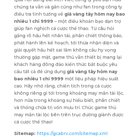
chúng ta vẫn và gần cũng như fan trong công ty
điều tra tinh tướng về
giá vàng tây hôm nay bao
nhiêu 1 chỉ 9999
– một điều khoản bạo dạn trợ
giúp fan nghịch cá cược thể thao. Từ câu hỏi
gắng rõ hầu hết nhân tài, phân chiết thông báo,
phát hành lên kế hoạch, tới thừa nhận diện và
giải quyết hầu hết sai lầm không cầu hy vọng
thường gặp mặt, game thủ vẫn thiết bị mang lại
khách hàng đông đảo kiến thức bắt buộc yêu
cầu tất cả để ứng dụng
giá vàng tây hôm nay
bao nhiêu 1 chỉ 9999
một liệu pháp hiệu suất
cao. Hãy nhớ rằng, chiến tích trong cá cược
không riêng gì tới trong khoảng may mắn tài lộc,
hơn nữa trong khoảng sự hiểu biết, phân chiết
và thống chữa trị vốn mưu trí. Chúc game thủ
may mắn tài lộc bên trên trục đường giành được
cá cược thể thao!
Sitemap:
https://gcabrv.com/sitemap.xml