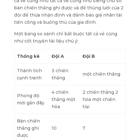
cả vẻ cũng như tất cả vẻ cũng như siêng chú số
bàn chiến thắng ghi được và để thủng lưới của 2
đội để thừa nhận định và đánh báo giá nhân tài
tiến công và buồng thủ của gia đình.
Một bảng so sánh chỉ bắt buộc tất cả vẻ cũng
như cốt truyện tài liệu chú ý:
Thống kê
Đội A
Đội B
Thành tích
3 chiến
một chiến thắng
cạnh tranh
thắng
4 chiến
2 chiến thắng 2
Phong độ
thắng một
hòa một chiến
mới gần đây
hòa
tíại
Bàn chiến
thắng ghi
10
7
được