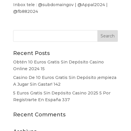
Inbox tele : @subdomaingov | @Appal2024 |
@fb882024
Recent Posts
Obtén 10 Euros Gratis Sin Depósito Casino
Online 2024 15
Casino De 10 Euros Gratis Sin Depósito ¡empieza
A Jugar Sin Gastar! 142
5 Euros Gratis Sin Depósito Casino 2025 5 Por
Registrarte En España 337
Recent Comments