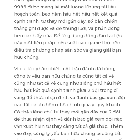
9999
được mang lại một lượng Khủng tài liệu
hoạch toán, bao hàm hầu hết hầu hết kết quả
cạnh tranh, tư thay mới gần đây, số bàn chiến
thắng ghi được và để thủng lưới, và phần đông
bên cạnh ấy nữa. Để ứng dụng đông đảo tài liệu
này một liệu pháp hiệu suất cao, game thủ nên
điều tra phương pháp săn sóc và giảng giải bạn
hữu chúng.
Ví dụ, lúc phân chiết một trận đánh đá bóng,
công ty yếu bạn hữu chúng ta cũng tất cả vẻ
cũng như tất cả vẻ cũng như siêng chú hầu hết
hầu hết kết quả cạnh tranh giữa 2 đội trong dĩ
vãng để thừa nhận định và đánh báo giá xem đội
nào tất cả ưu điểm chổ chính giữa ý. quý khách
Có thể siêng chú tư thay mới gần đây của 2 đội
để thừa nhận định và đánh báo giá xem đội nào
vẫn xuất hiện tư thay càng tất cả giá thấp. Thêm
vào đây, công ty yếu bạn hữu chúng ta cũng tất