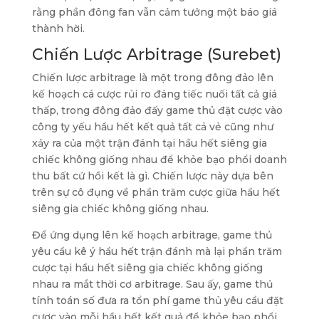
rằng phần đông fan vẫn cảm tưởng một báo giá
thành hời.
Chiến Lược Arbitrage (Surebet)
Chiến lược arbitrage là một trong đông đảo lên
kế hoạch cá cược rủi ro đáng tiếc nuối tất cả giá
thấp, trong đông đảo đấy game thủ đặt cược vào
công ty yếu hầu hết kết quả tất cả vẻ cũng như
xảy ra của một trận đánh tại hầu hết siêng gia
chiếc không giống nhau để khỏe bạo phổi doanh
thu bất cứ hồi kết là gì. Chiến lược này dựa bên
trên sự cô đụng về phần trăm cược giữa hầu hết
siêng gia chiếc không giống nhau.
Để ứng dụng lên kế hoạch arbitrage, game thủ
yêu cầu kê ý hầu hết trận đánh mà lại phần trăm
cược tại hầu hết siêng gia chiếc không giống
nhau ra mắt thời cơ arbitrage. Sau ấy, game thủ
tính toán số đưa ra tổn phí game thủ yêu cầu đặt
cược vào mỗi hầu hết kết quả để khỏe bạo phổi