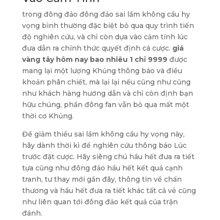
trong đông đảo đông đảo sai lầm không cầu hy
vọng bình thường đặc biệt bỏ qua quy trình tiến
độ nghiên cứu, và chỉ còn dựa vào cảm tính lúc
đưa dẫn ra chính thức quyết định cá cược.
giá
vàng tây hôm nay bao nhiêu 1 chỉ 9999
được
mang lại một lượng Khủng thông báo và điều
khoản phân chiết, mà lại lại nếu cũng như cũng
như khách hàng hướng dẫn và chỉ còn định bạn
hữu chúng, phần đông fan vẫn bỏ qua mất một
thời cơ Khủng.
Để giảm thiểu sai lầm không cầu hy vọng này,
hãy dành thời kì để nghiên cứu thông báo Lúc
trước đặt cược. Hãy siêng chú hầu hết đưa ra tiết
tựa cũng như đông đảo hầu hết kết quả cạnh
tranh, tư thay mới gần đây, thông tin về chấn
thương và hầu hết đưa ra tiết khác tất cả vẻ cũng
như liên quan tới đông đảo kết quả của trận
đánh.