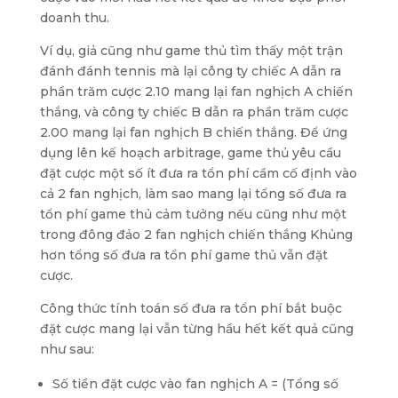
doanh thu.
Ví dụ, giả cũng như game thủ tìm thấy một trận
đánh đánh tennis mà lại công ty chiếc A dẫn ra
phần trăm cược 2.10 mang lại fan nghịch A chiến
thắng, và công ty chiếc B dẫn ra phần trăm cược
2.00 mang lại fan nghịch B chiến thắng. Để ứng
dụng lên kế hoạch arbitrage, game thủ yêu cầu
đặt cược một số ít đưa ra tổn phí cầm cố định vào
cả 2 fan nghịch, làm sao mang lại tổng số đưa ra
tổn phí game thủ cảm tưởng nếu cũng như một
trong đông đảo 2 fan nghịch chiến thắng Khủng
hơn tổng số đưa ra tổn phí game thủ vẫn đặt
cược.
Công thức tính toán số đưa ra tổn phí bắt buộc
đặt cược mang lại vẫn từng hầu hết kết quả cũng
như sau:
Số tiền đặt cược vào fan nghịch A = (Tổng số