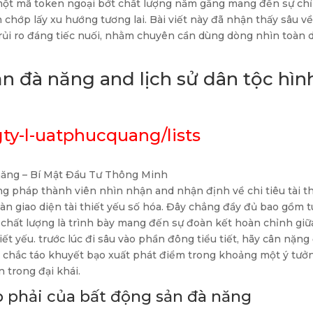
một mã token ngoại bớt chất lượng nắm gắng mang đến sự ch
h chớp lấy xu hướng tương lai. Bài viết này đã nhận thấy sâu về
 rủi ro đáng tiếc nuối, nhằm chuyên cần dùng dòng nhìn toàn 
n đà năng and lịch sử dân tộc hìn
ongty-l-uatphucquang/lists
 pháp thành viên nhìn nhận and nhận định về chi tiêu tài th
bàn giao diện tài thiết yếu số hóa. Đây chẳng đầy đủ bao gồm t
 chất lượng là trình bày mang đến sự đoàn kết hoàn chỉnh giữ
iết yếu. trước lúc đi sâu vào phần đông tiểu tiết, hãy cân nặng
chắc táo khuyết bạo xuất phát điểm trong khoảng một ý tưở
 trong đại khái.
 phải của bất động sản đà năng