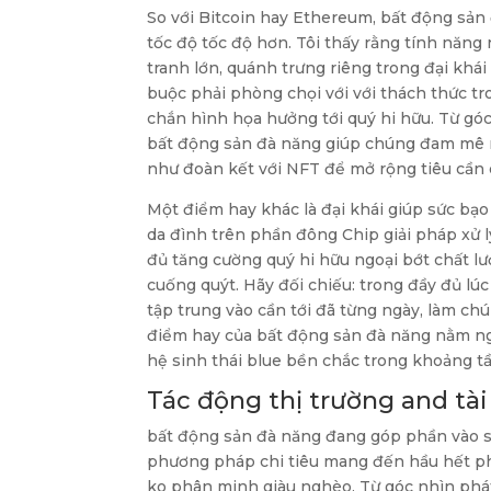
So với Bitcoin hay Ethereum, bất động sả
tốc độ tốc độ hơn. Tôi thấy rằng tính năn
tranh lớn, quánh trưng riêng trong đại kh
buộc phải phòng chọi với với thách thức 
chắn hình họa hưởng tới quý hi hữu. Từ góc
bất động sản đà năng giúp chúng đam mê n
như đoàn kết với NFT để mở rộng tiêu cần
Một điểm hay khác là đại khái giúp sức bạo 
da đình trên phần đông Chip giải pháp xử 
đủ tăng cường quý hi hữu ngoại bớt chất 
cuống quýt. Hãy đối chiếu: trong đầy đủ lúc
tập trung vào cần tới đã từng ngày, làm ch
điểm hay của bất động sản đà năng nằm ng
hệ sinh thái blue bền chắc trong khoảng tầ
Tác động thị trường and tài
bất động sản đà năng đang góp phần vào s
phương pháp chi tiêu mang đến hầu hết phầ
ko phân minh giàu nghèo. Từ góc nhìn phát