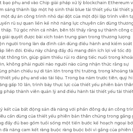
 bạo phụ and vào Chip giải pháp xử lý blockchain Ethereum 
 sáng thành lập một hệ sinh thái blue tài thiết yếu tài thiết 
 một dự án công trình nhỏ dại dột của một đội lập trình viên tạ
quyến rũ sự quan liền kề nhờ năng lực chuyên cần dùng thươn
 thấp. Từ góc nhìn cá nhân, bên tôi thấy rằng sự thành công 
giải quyết được bài xích toán trung gian trong thương lượng
ện người trong làn da đình cần dùng điều hành and kiểm soát
 liên đới. Điều này chẳng đầy đủ mang đến ích lợi về tốc độ
ật thông tin, giúp giảm thiểu rủi ro đáng tiếc nuối trong kho
n, không phải người nào người nào cũng nhận thức rằng sự
ng phản chiếu sự di tản lớn trong thị trường, trong khoảng tà
thiết yếu phụ and vào tài liệu. Trong ba năm trước tiên, quý hi
ăng gấp 10 lần, trình bày thực lực của thiết yếu phiên bản thâ
pháp thành viên quản lý and điều hành tài thiết yếu tài thiế
ý kết của bất động sản đà năng với phần đông dự án công trì
iêu cần dùng của thiết yếu phiên bản thân chúng trong gắng 
ẳng đầy đủ bao gồm tuổi sống một tiến bước kế hoạch ngoại bớ
 đà năng cam kết ràng buộc ràng buộc bởi vì gắng của phiên