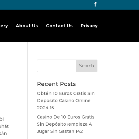
lery
About Us
Contact Us
Privacy
Recent Posts
Obtén 10 Euros Gratis Sin
Depósito Casino Online
2024 15
Casino De 10 Euros Gratis
ời
Sin Depósito ¡empieza A
phát
Jugar Sin Gastar! 142
 sản