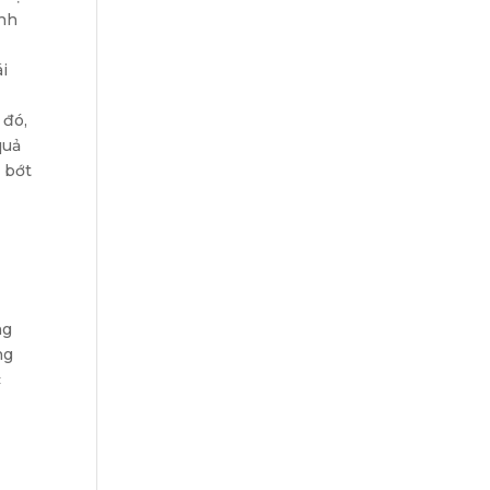
ính
ái
 đó,
quả
 bớt
ng
ng
c