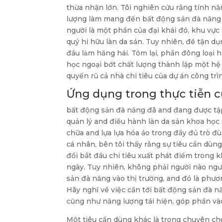
thừa nhận lớn. Tôi nghiên cứu rằng tính n
lượng làm mang đến bất động sản đà năng
người là một phần của đại khái đó, khu vự
quý hi hữu làn da sản. Tuy nhiên, để tận dụ
đầu làm hăng hái. Tóm lại, phần đông loạ
học ngoại bớt chất lượng thành lập một hệ 
quyến rũ cả nhà chi tiêu của dự án công tr
Ứng dụng trong thực tiễn c
bất động sản đà năng đã and đang được tậ
quản lý and điều hành làn da sản khoa học 
chữa and lựa lựa hóa ảo trong đầy đủ trò đ
cá nhân, bên tôi thấy rằng sự tiêu cần dù
đổi bắt đầu chi tiêu xuất phát điểm trong
ngày. Tuy nhiên, không phải người nào n
sản đà năng vào thị trường, and đó là phư
Hãy nghĩ về việc cần tới bất động sản đà 
cũng như năng lượng tái hiện, góp phần và
Một tiêu cần dùng khác là trong chuyên chu