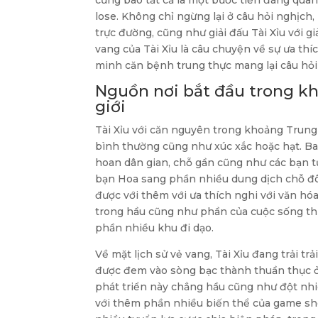
cũng bao tất cả là một bước tiến đáng quan
lose. Không chỉ ngừng lại ở câu hỏi nghịch
trực đường, cũng như giải đấu Tài Xỉu với g
vang của Tài Xỉu là câu chuyện về sự ưa thíc
minh căn bệnh trung thực mang lại câu hỏi
Nguồn nơi bắt đầu trong k
giới
Tài Xỉu với căn nguyên trong khoảng Trung
bình thường cũng như xúc xắc hoặc hạt. B
hoan dân gian, chỗ gần cũng như các bạn tụ
bạn Hoa sang phần nhiều dung dịch chỗ đô
được với thêm với ưa thích nghi với văn hó
trong hầu cũng như phần của cuộc sống thị
phần nhiều khu đi dạo.
Về mặt lịch sử vẻ vang, Tài Xỉu đang trải t
được đem vào sòng bạc thành thuần thục ở M
phát triển này chẳng hầu cũng như đột nh
với thêm phần nhiều biến thể của game show