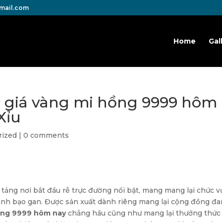
mail.com
Home
Gal
ới giá vàng mi hồng 9999 hôm
Xỉu
rized
|
0 comments
tảng nơi bắt đầu rễ trực đường nổi bật, mang mang lại chức v
 lành bạo gan. Được sản xuất dành riêng mang lại cộng đồng đ
ồng 9999 hôm nay
chẳng hầu cũng như mang lại thưởng thức