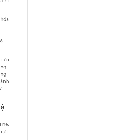
 chi
 hóa
ố,
 của
ởng
ng
lành
ư
hệ
 hè.
trực