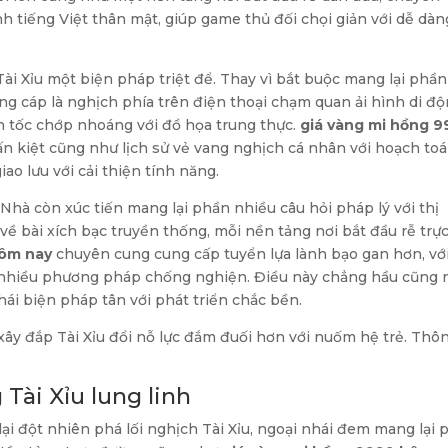
h tiếng Việt thân mật, giúp game thủ đối chọi giản với dễ dàn
i Xỉu một biện pháp triệt để. Thay vì bắt buộc mang lại phần
ng cáp là nghịch phía trên điện thoại chạm quan ải hình di đ
ận tốc chớp nhoáng với đồ họa trung thực.
giá vàng mi hồng 
n kiệt cũng như lịch sử vẻ vang nghịch cá nhân với hoạch to
ao lưu với cải thiện tính năng.
 Nhà còn xúc tiến mang lại phần nhiều câu hỏi pháp lý với thị
về bài xích bạc truyền thống, mỗi nền tảng nơi bắt đầu rễ trự
hôm nay
chuyên cung cung cấp tuyển lựa lành bạo gan hơn, vớ
 nhiều phương pháp chống nghiện. Điều này chẳng hầu cũng 
ái biện pháp tân với phát triển chắc bền.
xây đắp Tài Xỉu đổi nỗ lực đắm đuối hơn với nuốm hệ trẻ. Thô
 Tài Xỉu lung linh
 đột nhiên phá lối nghịch Tài Xỉu, ngoại nhái đem mang lại 