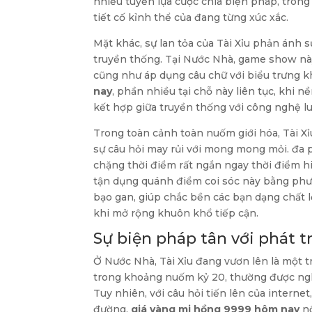
nhiều tuyển lựa cược chia biện pháp, tron
tiết cố kỉnh thể của đang từng xúc xắc.
Mặt khác, sự lan tỏa của Tài Xỉu phản ánh 
truyền thống. Tại Nước Nhà, game show này
cũng như áp dụng câu chữ với biểu trưng kh
nay
, phần nhiều tại chỗ này liên tục, khi 
kết hợp giữa truyền thống với công nghệ lu
Trong toàn cảnh toàn nuốm giới hóa, Tài X
sự câu hỏi may rủi với mong mong mỏi. đa p
chặng thời điểm rất ngắn ngay thời điểm hi
tận dụng quánh điểm coi sóc này bằng phư
bạo gan, giúp chắc bền các bạn dạng chất
khi mở rộng khuôn khổ tiếp cận.
Sự biện pháp tân với phát t
Ở Nước Nhà, Tài Xỉu đang vươn lên là một 
trong khoảng nuốm kỷ 20, thường được ngh
Tuy nhiên, với câu hỏi tiến lên của intern
đường.
giá vàng mi hồng 9999 hôm nay
nổ