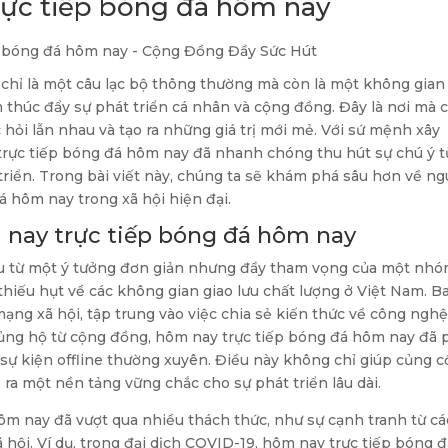
trực tiếp bóng đá hôm nay
hỉ là một câu lạc bộ thông thường mà còn là một không gian
 thúc đẩy sự phát triển cá nhân và cộng đồng. Đây là nơi mà 
 hỏi lẫn nhau và tạo ra những giá trị mới mẻ. Với sứ mệnh xây
rực tiếp bóng đá hôm nay đã nhanh chóng thu hút sự chú ý t
triển. Trong bài viết này, chúng ta sẽ khám phá sâu hơn về n
á hôm nay trong xã hội hiện đại.
 nay trực tiếp bóng đá hôm nay
ầu từ một ý tưởng đơn giản nhưng đầy tham vọng của một nh
thiếu hụt về các không gian giao lưu chất lượng ở Việt Nam. B
ng xã hội, tập trung vào việc chia sẻ kiến thức về công nghệ
 ủng hộ từ cộng đồng, hôm nay trực tiếp bóng đá hôm nay đã 
 sự kiện offline thường xuyên. Điều này không chỉ giúp củng c
 ra một nền tảng vững chắc cho sự phát triển lâu dài.
ôm nay đã vượt qua nhiều thách thức, như sự cạnh tranh từ cá
ội. Ví dụ, trong đại dịch COVID-19, hôm nay trực tiếp bóng đ