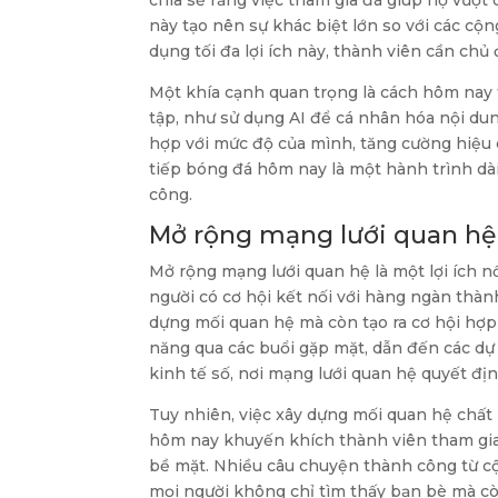
chia sẻ rằng việc tham gia đã giúp họ vượt
này tạo nên sự khác biệt lớn so với các cộn
dụng tối đa lợi ích này, thành viên cần chủ
Một khía cạnh quan trọng là cách hôm nay 
tập, như sử dụng AI để cá nhân hóa nội du
hợp với mức độ của mình, tăng cường hiệu q
tiếp bóng đá hôm nay là một hành trình dà
công.
Mở rộng mạng lưới quan hệ
Mở rộng mạng lưới quan hệ là một lợi ích n
người có cơ hội kết nối với hàng ngàn thành
dựng mối quan hệ mà còn tạo ra cơ hội hợp 
năng qua các buổi gặp mặt, dẫn đến các dự
kinh tế số, nơi mạng lưới quan hệ quyết địn
Tuy nhiên, việc xây dựng mối quan hệ chất 
hôm nay khuyến khích thành viên tham gia 
bề mặt. Nhiều câu chuyện thành công từ c
mọi người không chỉ tìm thấy bạn bè mà c