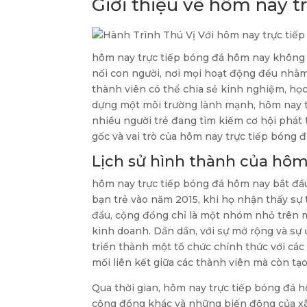
Giới thiệu về hôm nay 
hôm nay trực tiếp bóng đá hôm nay không c
nối con người, nơi mọi hoạt động đều nhằm
thành viên có thể chia sẻ kinh nghiệm, học
dựng một môi trường lành mạnh, hôm nay t
nhiều người trẻ đang tìm kiếm cơ hội phát 
gốc và vai trò của hôm nay trực tiếp bóng đ
Lịch sử hình thành của hôm
hôm nay trực tiếp bóng đá hôm nay bắt đ
bạn trẻ vào năm 2015, khi họ nhận thấy sự 
đầu, cộng đồng chỉ là một nhóm nhỏ trên mạ
kinh doanh. Dần dần, với sự mở rộng và sự
triển thành một tổ chức chính thức với các
mối liên kết giữa các thành viên mà còn tạo
Qua thời gian, hôm nay trực tiếp bóng đá h
cộng đồng khác và những biến động của xã h