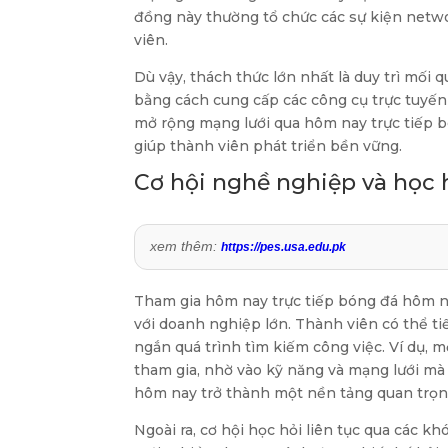
đồng này thường tổ chức các sự kiện netwo
viên.
Dù vậy, thách thức lớn nhất là duy trì mối
bằng cách cung cấp các công cụ trực tuyến đ
mở rộng mạng lưới qua hôm nay trực tiếp b
giúp thành viên phát triển bền vững.
Cơ hội nghề nghiệp và học 
xem thêm:
https://pes.usa.edu.pk
Tham gia hôm nay trực tiếp bóng đá hôm na
với doanh nghiệp lớn. Thành viên có thể tiế
ngắn quá trình tìm kiếm công việc. Ví dụ, m
tham gia, nhờ vào kỹ năng và mạng lưới mà
hôm nay trở thành một nền tảng quan trọn
Ngoài ra, cơ hội học hỏi liên tục qua các k