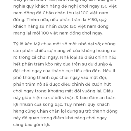
nghĩa quý khách hàng đề nghị chơi ngay 150 việt
nam đồng để Chắn chắn thu lại 100 việt nam
đồng. Thêm nữa, nếu phần trăm là +150, quý
khách hàng sẽ nhấn được 150 việt nam đồng
mang lại mỗi 100 việt nam đồng chơi ngay.
Tỷ lệ kèo Mỹ chưa một số một nhỏ dại số; chúng
còn phản chiếu sự mang về của khủng hoảng rủi
ro trong cá chơi ngay. Nhà loại sẽ điều chỉnh hầu
hết phần trăm kèo này dựa trên sự dự đụng̀o &
đặt chơi ngay của thành cục tiêu cần đến. Nếu ít
phổ thông thành cục chơi ngay vào một đội,
phần trăm nò sẽ được điều chỉnh để cuốn hút
chơi ngay trong khoảng mặt đội vướng lại. Điều
này giúp hiện ra sự bởi vì vận & bảo đảm an toàn
lợi nhuận của sòng bạc. Tuy nhiên, quý khách
hàng cũng Chắn chắn lợi dụng sự trở thành động
này để quan trọng điểm khả năng chơi ngay
càng bao gồm lợi.