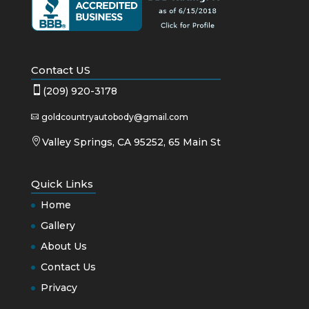
Contact US

(209) 920-3178
goldcountryautobody@gmail.com


Valley Springs, CA 95252, 65 Main St
Quick Links
Home
Gallery
About Us
Contact Us
Privacy