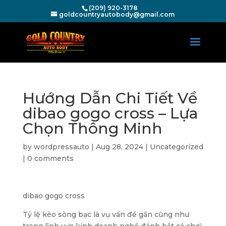
(209) 920-3178
goldcountryautobody@gmail.com
Hướng Dẫn Chi Tiết Về
dibao gogo cross – Lựa
Chọn Thông Minh
by
wordpressauto
|
Aug 28, 2024
|
Uncategorized
|
0 comments
dibao gogo cross
Tỷ lệ kèo sòng bạc là vụ vấn đề gần cũng như