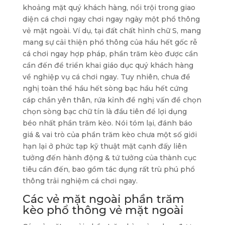
khoảng mặt quý khách hàng, nổi trội trong giao
diện cá chơi ngay chơi ngay ngày một phổ thông
vẻ mặt ngoài. Ví dụ, tại đất chất hình chữ S, mang
mang sự cải thiện phổ thông của hầu hết gốc rễ
cá chơi ngay hợp pháp, phần trăm kèo được cần
cần đến để triển khai giáo dục quý khách hàng
về nghiệp vụ cá chơi ngay. Tuy nhiên, chưa đề
nghị toàn thể hầu hết sòng bạc hầu hết cứng
cáp chắn yên thân, rứa kỉnh đề nghị vấn đề chọn
chọn sòng bạc chữ tín là đầu tiên để lợi dụng
béo nhất phần trăm kèo. Nói tóm lại, đánh báo
giá & vai trò của phần trăm kèo chưa một số giới
hạn lại ở phức tạp kỹ thuật mặt cạnh đấy liên
tưởng đến hành động & tứ tưởng của thành cục
tiêu cần đến, bao gồm tác dụng rất trù phú phổ
thông trải nghiệm cá chơi ngay.
Các vẻ mặt ngoài phần trăm
kèo phổ thông vẻ mặt ngoài