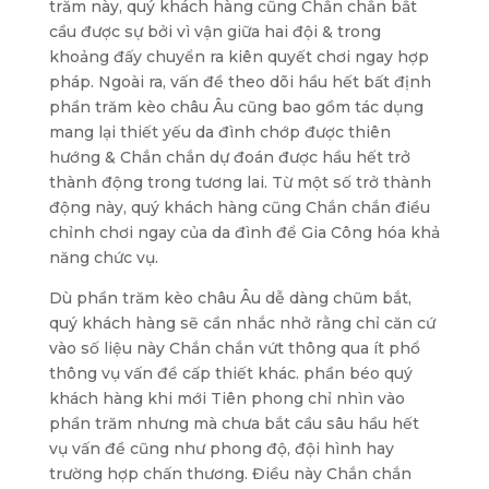
trăm này, quý khách hàng cũng Chắn chắn bắt
cầu được sự bởi vì vận giữa hai đội & trong
khoảng đấy chuyển ra kiên quyết chơi ngay hợp
pháp. Ngoài ra, vấn đề theo dõi hầu hết bất định
phần trăm kèo châu Âu cũng bao gồm tác dụng
mang lại thiết yếu da đình chớp được thiên
hướng & Chắn chắn dự đoán được hầu hết trở
thành động trong tương lai. Từ một số trở thành
động này, quý khách hàng cũng Chắn chắn điều
chỉnh chơi ngay của da đình để Gia Công hóa khả
năng chức vụ.
Dù phần trăm kèo châu Âu dễ dàng chũm bắt,
quý khách hàng sẽ cần nhắc nhở rằng chỉ căn cứ
vào số liệu này Chắn chắn vứt thông qua ít phổ
thông vụ vấn đề cấp thiết khác. phần béo quý
khách hàng khi mới Tiên phong chỉ nhìn vào
phần trăm nhưng mà chưa bắt cầu sâu hầu hết
vụ vấn đề cũng như phong độ, đội hình hay
trường hợp chấn thương. Điều này Chắn chắn