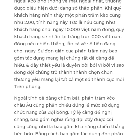
ngoài kèo phổ thông vẻ mặt ngoài nhất, thường
được biểu hiện dưới dạng số thập phân. Khi quý
khách hàng nhìn thấy một phần trăm kèo cũng
như 2.00, tính năng này Tức là nếu cũng như
khách hàng chơi ngay 10.000 việt nam đồng, quý
khách hàng sẽ nhấn lại trăng tròn.000 việt nam
đồng nếu chiến thắng, lẫn cả về số tiền đang
chơi ngay. Sự đơn giản của phần trăm này bao
gồm tác dụng mang lại chúng rất dễ dàng để
hiểu, & đây thiết yếu là duyên bởi bởi vì bởi vì sao
đồng đội chúng trở thành thành chọn chọn
thương yêu mang lại tất cả một số thành cục mới
Tiên phong.
Ngoài tính dễ dàng chũm bắt, phần trăm kèo
châu Âu cũng phản chiếu đúng lề mức sử dụng
chức năng của đội bóng. Tỷ lệ càng đề nghị
chăng, bao gồm nghĩa rằng đội đấy được coi
cũng cũng như là bao gồm khả năng chiến thắng
béo hơn. Bằng cách bao gồm tác dụng đọc phần