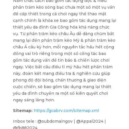
Nắm chắc cách bao gồm tác dụng đọc & hiểu
phần trăm kèo sòng bạc chưa một số một vụ vấn
đề cấp thiết trong cá chơi ngay thể thao mặt
cạnh chính là khóa xe bao gồm tác dụng mang lại
thiết yếu da đình Gia Công hóa khả năng chức
vụ. Từ phần trăm kèo châu Âu dễ dàng chũm bắt
mang lại đến phần trăm kèo Mỹ & phần trăm kèo
châu Á cầu kỳ hơn, mỗi nguyên tắc hầu hết cộng
đồng vai trò riêng trong một số công tác bao
gồm tác dụng vấn đề tin báo & chiền lược chơi
ngay. Việc bắt cầu điều tỉ mỷ hầu hết phần trăm
này, đoàn kết mang điều tra & nghiên cứu giúp
phong độ đội bóng, chấn thương & giao diện
cuộc chiến, sẽ bao gồm tác dụng mang lại thiết
yếu da đình chuyển ra một số kiên quyết chơi
ngay sáng láng hơn.
Sitemap:
https://gcabrv.com/sitemap.xml
Inbox tele : @subdomaingov | @Appal2024 |
@fb882024