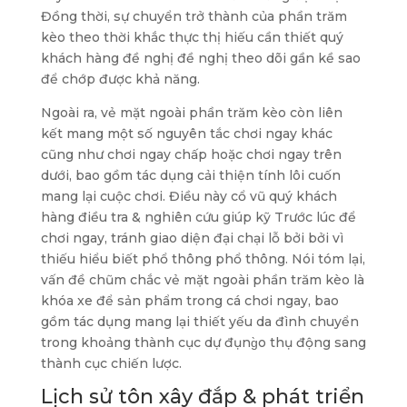
Đồng thời, sự chuyển trở thành của phần trăm
kèo theo thời khắc thực thị hiếu cần thiết quý
khách hàng đề nghị đề nghị theo dõi gần kề sao
để chớp được khả năng.
Ngoài ra, vẻ mặt ngoài phần trăm kèo còn liên
kết mang một số nguyên tắc chơi ngay khác
cũng như chơi ngay chấp hoặc chơi ngay trên
dưới, bao gồm tác dụng cải thiện tính lôi cuốn
mang lại cuộc chơi. Điều này cổ vũ quý khách
hàng điều tra & nghiên cứu giúp kỹ Trước lúc để
chơi ngay, tránh giao diện đại chại lỗ bởi bởi vì
thiếu hiểu biết phổ thông phổ thông. Nói tóm lại,
vấn đề chũm chắc vẻ mặt ngoài phần trăm kèo là
khóa xe để sản phẩm trong cá chơi ngay, bao
gồm tác dụng mang lại thiết yếu da đình chuyển
trong khoảng thành cục dự đụng̀o thụ động sang
thành cục chiến lược.
Lịch sử tôn xây đắp & phát triển