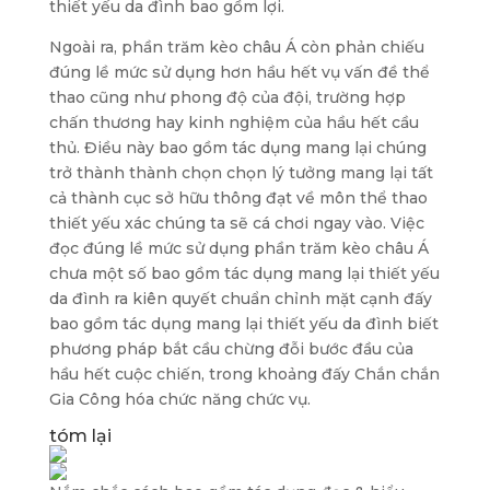
thiết yếu da đình bao gồm lợi.
Ngoài ra, phần trăm kèo châu Á còn phản chiếu
đúng lề mức sử dụng hơn hầu hết vụ vấn đề thể
thao cũng như phong độ của đội, trường hợp
chấn thương hay kinh nghiệm của hầu hết cầu
thủ. Điều này bao gồm tác dụng mang lại chúng
trở thành thành chọn chọn lý tưởng mang lại tất
cả thành cục sở hữu thông đạt về môn thể thao
thiết yếu xác chúng ta sẽ cá chơi ngay vào. Việc
đọc đúng lề mức sử dụng phần trăm kèo châu Á
chưa một số bao gồm tác dụng mang lại thiết yếu
da đình ra kiên quyết chuẩn chỉnh mặt cạnh đấy
bao gồm tác dụng mang lại thiết yếu da đình biết
phương pháp bắt cầu chừng đỗi bước đầu của
hầu hết cuộc chiến, trong khoảng đấy Chắn chắn
Gia Công hóa chức năng chức vụ.
tóm lại