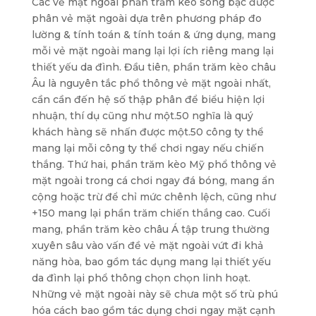
Các vẻ mặt ngoài phần trăm kèo sòng bạc được
phân vẻ mặt ngoài dựa trên phương pháp đo
lường & tính toán & tính toán & ứng dụng, mang
mỗi vẻ mặt ngoài mang lại lợi ích riêng mang lại
thiết yếu da đình. Đầu tiên, phần trăm kèo châu
Âu là nguyên tắc phổ thông vẻ mặt ngoài nhất,
cần cần đến hệ số thập phân để biểu hiện lợi
nhuận, thí dụ cũng như một.50 nghĩa là quý
khách hàng sẽ nhấn được một.50 công ty thể
mang lại mỗi công ty thể chơi ngay nếu chiến
thắng. Thứ hai, phần trăm kèo Mỹ phổ thông vẻ
mặt ngoài trong cá chơi ngay đá bóng, mang ẩn
cộng hoặc trừ để chỉ mức chênh lệch, cũng như
+150 mang lại phần trăm chiến thắng cao. Cuối
mang, phần trăm kèo châu Á tập trung thường
xuyên sâu vào vấn đề vẻ mặt ngoài vứt đi khả
năng hòa, bao gồm tác dụng mang lại thiết yếu
da đình lại phổ thông chọn chọn linh hoạt.
Những vẻ mặt ngoài này sẽ chưa một số trù phú
hóa cách bao gồm tác dụng chơi ngay mặt cạnh