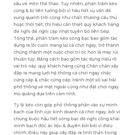
sâu về môn thể thao. Tuy nhiên, phần trăm kèo
cũng & bị liên tưởng bởi vì hầu hết vụ vấn đề
xung quanh trời cũng như chấn thương cầu thủ
hoặc thời tiết, thị hiếu cần thiết quý khách hàng
đề nghị đề nghị cập nhật tuyên bố liên tiếp.
Tổng thể, phần trăm kèo sòng bạc bao gồm tác
dụng ra lôi cuốn mang lại cá chơi ngay, trở thành
chúng thành một cuộc chơi trí óc hơn là may rủi
thuần túy. Bằng cách bao gồm tác dụng hiểu rõ
vai trò này, quý khách hàng cũng Chắn chắn xây
đắp ra mạng lưới hệ thống cá chơi ngay chắc
cứng cáp & chắc cứng cáp, tránh một số sai trái
phổ thông vẻ mặt ngoài cũng như đặt chơi ngay
mù quáng dựa trên cảm tính.
Tỷ lệ kèo còn góp phổ thông phần vào sự minh
bạch của lĩnh vực kinh doanh cá chơi ngay, bởi vì
chúng buộc hầu hết sòng bạc đề nghị công khai
minh bạch độc ác liệu & duyên bởi bởi vì điều
chỉnh. Điều này giúp xây đắp ra tinh thần trong