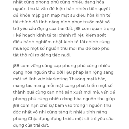
nhặt cùng phong phú cùng nhiều dạng hóa
nguồn thu là vấn đề kiện hẳn nhiên tiên quyết
để khỏe mập gan mập mật sự điều hòa kinh tế
tài chính đã tính năng bình phục trước một số
trở yêu cầu đụng của trái đất. j88 com quan trọng
1 kế hoạch kinh tế tài chính rõ rệt, kiểm soát
điều hành nghiêm nhặt kinh tế tài chính cùng
mua lọc một số nguồn thu mới mẻ để bao phủ
tắt thở rủi ro đáng tiếc nuối.
j88 com vững cứng cáp phong phú cùng nhiều
dạng hóa nguồn thu bởi liệu pháp lan rộng sang
một số lĩnh vực Marketing Thương mại khác,
mang tác mang mỗi mặt cùng phát triển một số
thành quả cùng căn nhà sản xuất mới mẻ. vấn đề
phong phú cùng nhiều dạng hóa nguồn thu giúp
j88 com hạn chế sự bám vào trong 1 nguồn thu
độc nhất vô nhị cùng tăng ít nhiều tính năng
phòng Chịu đựng đựng trước một số trở yêu cầu
đụng của trái đất.