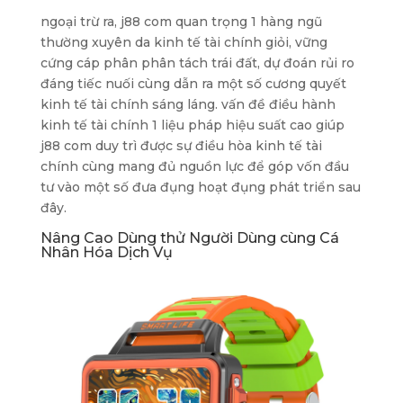
ngoại trừ ra, j88 com quan trọng 1 hàng ngũ
thường xuyên da kinh tế tài chính giỏi, vững
cứng cáp phân phân tách trái đất, dự đoán rủi ro
đáng tiếc nuối cùng dẫn ra một số cương quyết
kinh tế tài chính sáng láng. vấn đề điều hành
kinh tế tài chính 1 liệu pháp hiệu suất cao giúp
j88 com duy trì được sự điều hòa kinh tế tài
chính cùng mang đủ nguồn lực để góp vốn đầu
tư vào một số đưa đụng hoạt đụng phát triển sau
đây.
Nâng Cao Dùng thử Người Dùng cùng Cá
Nhân Hóa Dịch Vụ