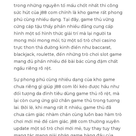
trong những nguyên tố mấu chốt nhất thi công
sức hút của j88 com chính là kho game rất phong
phú cùng nhiều dạng. Tại đây, game thủ vững
cứng cáp tậu thấy phần nhiều đẳng cung cấp
hình một số hình thức giải trí mà lại người ta
mong mỏi mong mỏi, từ một số trò chơi casino
trực thon thả đường kinh điển như baccarat,
blackjack, roulette, đến những trò chơi slot game
mang đủ phần nhiều đề bài bác cùng đậm chất
ngầu riêng rõ rệt.
Sự phong phú cùng nhiều dạng của kho game
chưa riêng gì giúp j88 com lôi kéo được hầu như
đối tượng da đình tiêu dùng game thủ rõ rệt, mà
lại còn cung ứng giữ chân game thủ trong tương
lai. Bởi lẽ, khi mang rất ít nhiều, game thủ đã
chưa cảm giác nhàm chán cùng luôn bao hàm trò
chơi mới mẻ để cảm giác. j88 com thường xuyên
update một số trò chơi mới mẻ, tuy thay tuy thay
mang tác mang giải pháp game hàng đầu của