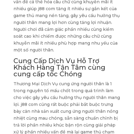
vấn đề cá thể hóa câu chữ cùng khuyễn mãi ít
nhiều giúp j88 com tăng ít nhiều sự gắn kết của
game thủ mang nền tảng, gây yêu cầu hưởng thụ
người thân mang lợi hơn cùng tăng lợi nhuận.
Người chơi đã cảm giác phần nhiều cùng kiểm
soát cao khi chiếm được những câu chữ cùng
khuyễn mãi ít nhiều phù hợp mang nhu yếu của
một số người thân.
Cung Cấp Dịch Vụ Hỗ Trợ
Khách Hàng Tận Tâm cùng
cung cấp tốc Chóng
Thương Mại Dịch Vụ cung ứng người thân là 1
trong nguyên tố mấu chốt trong quá trình làm
cho việc gây yêu cầu hưởng thụ người thân mang
lợi. j88 com cũng rất buộc phải bắt buộc trưng
bày căn nhà sản xuất cung ứng người thân nồng
nhiệt cùng mau chóng, sẵn sàng chuẩn chỉnh bị
trả lời phần nhiều khúc bận rộn cùng giải pháp
xử lý phần nhiều vấn đề mà lại game thủ chạm