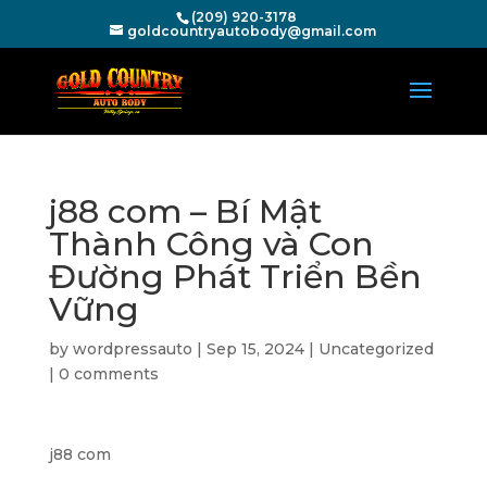
(209) 920-3178
goldcountryautobody@gmail.com
j88 com – Bí Mật
Thành Công và Con
Đường Phát Triển Bền
Vững
by
wordpressauto
|
Sep 15, 2024
|
Uncategorized
|
0 comments
j88 com