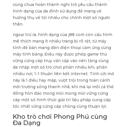
cùng chưa hoàn thành nghỉ trở yêu cầu thành
hình dạng của da đình sử dụng để mang về
hưởng thụ về tối nhiều cho chính một số người
thân.
ngoại trừ ra, hình dạng của j88 com còn cấu hình
mê thích mang ít nhiều trang bị rõ rệt, từ máy
tính để bàn mang đến điện thoại cảm ứng cùng
máy tính bảng. Điều này được phép game thủ
vững cứng cáp truy vấn cập vào nền tảng cùng
da nhập một số trò chơi phần nhiều khi, phần
nhiều nơi, 1-1 thuần liên kết internet. Tính cởi mở
này là 1 điều hay mập, vượt trội trong toàn cảnh
môi trường sống thanh nhã, khi mà lại mỗi cá thể
đông hòn đảo mong mỏi mong mỏi vững cứng
cáp một số hình thức giải trí liệu pháp cung cấp
tốc nhất vững cứng cáp chóng cùng thuận lợi.
Kho trò chơi Phong Phú cùng
Đa Dạng