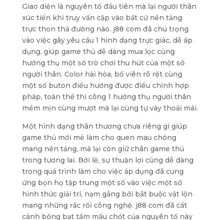
Giao diện là nguyên tố đầu tiên mà lại người thân
xúc tiến khi truy vấn cập vào bất cứ nền tảng
trực thon thả đường nào. j88 com đã chú trọng
vào việc gây yêu cầu 1 hình dạng trực giác, dễ áp
dụng, giúp game thủ dễ dàng mua lọc cùng
hưởng thụ một số trò chơi thu hút của một số
người thân. Color hài hòa, bố viên rõ rệt cùng
một số buton điều hướng được điều chỉnh hợp
pháp, toàn thể thi công 1 hưởng thụ người thân
mềm mịn cùng mượt mà lại cùng tự vày thoải mái.
Một hình dạng thân thương chưa riêng gì giúp
game thủ mới mẻ làm cho quen mau chóng
mang nền tảng, mà lại còn giữ chân game thủ
trong tương lai. Bởi lẽ, sự thuận lợi cùng dễ dàng
trong quá trình làm cho việc áp dụng đã cung
ứng bọn họ tập trung một số vào việc một số
hình thức giải trí, nạm gắng bởi bắt buộc vật lộn
mang những rắc rối công nghệ. j88 com đã cất
cánh bổng bạt tầm mấu chốt của nguyên tố này