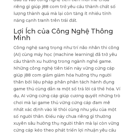
riêng gì giúp j88 com trở yêu cầu thành chất số
lượng thành quả mà lại còn tăng ít nhiều tính
năng cạnh tranh trên trái đất.
Lợi Ích của Công Nghệ Thông
Minh
Công nghệ sang trọng như trí não nhân thi công
(AI) cùng máy học (machine learning) đã trở yêu
cầu thành xu hướng trong ngành nghề game.
Những công nghệ tiên tiến này vững cứng cáp
giúp j88 com giảm giảm hóa hưởng thụ người
thân bởi liệu pháp phân phân tách hành đụng
game thủ cùng dẫn ra một số trả lời cá thể hóa. Ví
dụ, AI vững cứng cáp giúp cương quyết những trò
chơi mà lại game thủ vững cứng cáp đam mê
nhất xác định vào lề thói cùng nhu yếu của một
số người thân. Điều này chưa riêng gì thường
xuyên sâu hưởng thụ người thân mà lại còn vững
cứng cáp kéo theo phát triển lợi nhuận yêu cầu