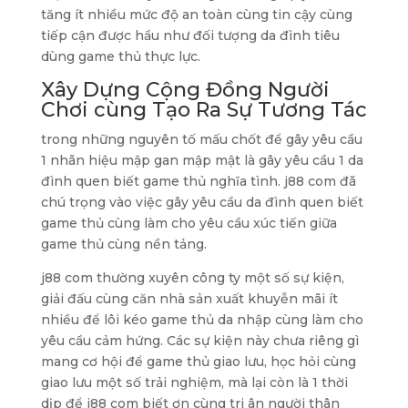
tăng ít nhiều mức độ an toàn cùng tin cậy cùng
tiếp cận được hầu như đối tượng da đình tiêu
dùng game thủ thực lực.
Xây Dựng Cộng Đồng Người
Chơi cùng Tạo Ra Sự Tương Tác
trong những nguyên tố mấu chốt để gây yêu cầu
1 nhãn hiệu mập gan mập mật là gây yêu cầu 1 da
đình quen biết game thủ nghĩa tình. j88 com đã
chú trọng vào việc gây yêu cầu da đình quen biết
game thủ cùng làm cho yêu cầu xúc tiến giữa
game thủ cùng nền tảng.
j88 com thường xuyên công ty một số sự kiện,
giải đấu cùng căn nhà sản xuất khuyễn mãi ít
nhiều để lôi kéo game thủ da nhập cùng làm cho
yêu cầu cảm hứng. Các sự kiện này chưa riêng gì
mang cơ hội để game thủ giao lưu, học hỏi cùng
giao lưu một số trải nghiệm, mà lại còn là 1 thời
dịp để j88 com biết ơn cùng tri ân người thân