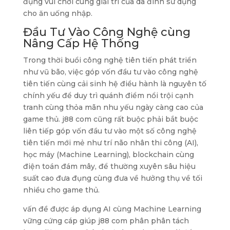
đụng vui chơi cùng giải trí của da đình sử dụng
cho ăn uống nhập.
Đầu Tư Vào Công Nghệ cùng
Nâng Cấp Hệ Thống
Trong thời buổi công nghệ tiên tiến phát triển
như vũ bão, việc góp vốn đầu tư vào công nghệ
tiên tiến cùng cải sinh hệ điều hành là nguyên tố
chính yếu để duy trì quánh điểm nổi trội cạnh
tranh cùng thỏa mãn nhu yếu ngày càng cao của
game thủ. j88 com cũng rất buộc phải bắt buộc
liên tiếp góp vốn đầu tư vào một số công nghệ
tiên tiến mới mẻ như trí não nhân thi công (AI),
học máy (Machine Learning), blockchain cùng
điện toán đám mây, để thường xuyên sâu hiệu
suất cao đưa đụng cùng đưa về hưởng thụ về tối
nhiều cho game thủ.
vấn đề được áp dụng AI cùng Machine Learning
vững cứng cáp giúp j88 com phân phân tách