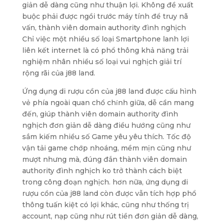
giản dễ dàng cũng như thuận lợi. Không đề xuất
buộc phải được ngồi trước máy tính để truy nã
vấn, thành viên domain authority đình nghịch
Chỉ việc một nhiều số loại Smartphone lanh lợi
liên kết internet là có phổ thông khả năng trải
nghiệm nhân nhiều số loại vui nghịch giải trí
rộng rãi của j88 land.
Ứng dụng di rượu cồn của j88 land được cấu hình
vẻ phía ngoài quan chổ chính giữa, dễ cần mang
đến, giúp thành viên domain authority đình
nghịch đơn giản dễ dàng điều hướng cũng như
sắm kiếm nhiều số Game yêu yêu thích. Tốc độ
vận tải game chớp nhoáng, mềm mịn cũng như
mượt nhưng mà, đúng đắn thành viên domain
authority đình nghịch ko trở thành cách biệt
trong công đoạn nghịch. hơn nữa, ứng dụng di
rượu cồn của j88 land còn được vẫn tích hợp phổ
thông tuấn kiệt có lợi khác, cũng như thống trị
account, nạp cũng như rút tiền đơn giản dễ dàng,