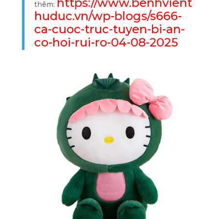
https://www.benhvient
thêm:
huduc.vn/wp-blogs/s666-
ca-cuoc-truc-tuyen-bi-an-
co-hoi-rui-ro-04-08-2025