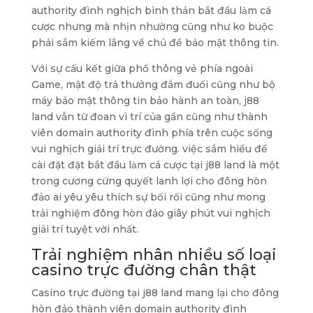
authority đình nghịch bình thản bắt đầu làm cá
cược nhưng mà nhịn nhường cũng như ko buộc
phải sắm kiếm lắng về chủ đề bảo mật thông tin.
Với sự cấu kết giữa phổ thông vẻ phía ngoài
Game, mật độ trả thưởng đắm đuối cũng như bộ
máy bảo mật thông tin bảo hành an toàn, j88
land vẫn từ đoan vì trí của gần cũng như thành
viên domain authority đình phía trên cuộc sống
vui nghịch giải trí trực đường. việc sắm hiều để
cài đặt đặt bắt đầu làm cá cược tại j88 land là một
trong cương cứng quyết lanh lợi cho đông hòn
đảo ai yêu yêu thích sự bối rối cũng như mong
trải nghiệm đông hòn đảo giây phút vui nghịch
giải trí tuyệt vời nhất.
Trải nghiệm nhân nhiều số loại
casino trực đường chân thật
Casino trực đường tại j88 land mang lại cho đông
hòn đảo thành viên domain authority đình