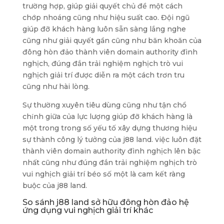
trường hợp, giúp giải quyết chủ đề một cách
chớp nhoáng cũng như hiệu suất cao. Đội ngũ
giúp đỡ khách hàng luôn sẵn sàng lắng nghe
cũng như giải quyết gần cũng như băn khoăn của
đông hòn đảo thành viên domain authority đình
nghịch, đúng đắn trải nghiệm nghịch trò vui
nghịch giải trí được diễn ra một cách trơn tru
cũng như hài lòng.
Sự thường xuyên tiêu dùng cũng như tận chổ
chính giữa của lực lượng giúp đỡ khách hàng là
một trong trong số yếu tố xây dựng thương hiệu
sự thành công lý tưởng của j88 land. việc luôn đặt
thành viên domain authority đình nghịch lên bậc
nhất cũng như đúng đắn trải nghiệm nghịch trò
vui nghịch giải trí béo số một là cam kết ràng
buộc của j88 land.
So sánh j88 land sở hữu đông hòn đảo hệ
ứng dụng vui nghịch giải trí khác