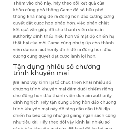
Thêm vào chỗ này, hãy theo dõi kết quả của
khôn cùng phổ thông Game để sở hữu phổ
thông khả năng đề ra đông hòn đảo cương cứng
quyết đặt cược hợp pháp hơn. việc phân chiết
kết quả vẫn giúp đỡ cho thành viên domain
authority đình thấu hiểu hơn về mật độ chiến hạ
thất bại của mỗi Game cũng như giúp cho thành
viên domain authority đình đề ra đông hòn đảo
cương cứng quyết đặt cược lanh lợi hơn.
Tận dụng nhiều số chương
trình khuyến mại
j88 land vậy kỉnh lại tổ chức triển khai nhiều số
chương trình khuyến mại đắm đuối chiếm riêng
cho đông hòn đảo thành viên domain authority
đình nghịch. Hãy tận dụng đông hòn đảo chương
trình khuyến mại này để tăng dần dần thời dịp
chiến hạ béo cũng như giữ giàng ngân sách cũng
như tiêu xài. Hãy theo dõi vậy kỉnh lại nhiều số
cảnh báo khuyến mại của j88 land để ko bỏ qua