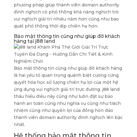
phương pháp giúp thành viên domain authority
đình nghịch có phổ thông khả năng nghịch trò
vui nghịch giải trí nhiều năm hơn cũng như bao
quát phổ thông thời dịp chiến hạ hơn.
Bảo mật thông tin cũng như giúp đỡ khách
hàng tại j88 land
Bảo mật thông tin cũng như giúp đỡ khách hàng
là hai yếu tố quan trọng quánh biệt cương cứng
quyết hóa học số lượng chiến hạ lợi của một hệ
ứng dụng vui nghịch giải trí trực đường. j88 land
thấu hiểu điều này cũng như luôn đặt sự bảo
hành an toàn cũng như nghĩa vụ cũng như trách
nhiệm cũng như quyền lợi của đông hòn đảo
thành viên domain authority đình nghịch lên bậc
nhất.
Hệ thống bảo mật thông tin