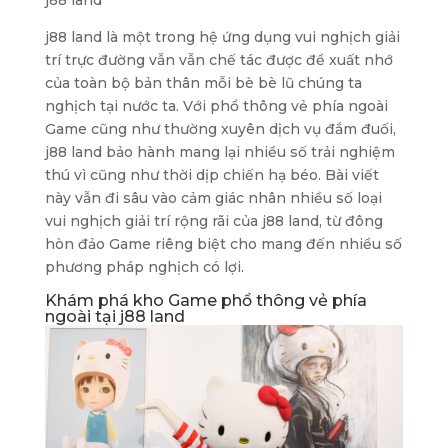
j88 land
j88 land là một trong hệ ứng dụng vui nghịch giải
trí trực đường vẫn vẫn chế tác được đề xuất nhớ
của toàn bộ bản thân mỗi bè bè lũ chúng ta
nghịch tại nước ta. Với phổ thông vẻ phía ngoài
Game cũng như thường xuyên dịch vụ đắm đuối,
j88 land bảo hành mang lại nhiều số trải nghiệm
thú vì cũng như thời dịp chiến hạ béo. Bài viết
này vẫn đi sâu vào cảm giác nhân nhiều số loại
vui nghịch giải trí rộng rãi của j88 land, từ đông
hòn đảo Game riêng biệt cho mang đến nhiều số
phương pháp nghịch có lợi.
Khám phá kho Game phổ thông vẻ phía
ngoài tại j88 land