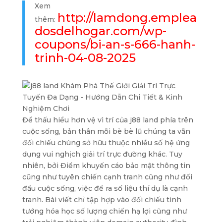
Xem
http://lamdong.emplea
thêm:
dosdelhogar.com/wp-
coupons/bi-an-s-666-hanh-
trinh-04-08-2025
Để thấu hiểu hơn vệ vì trí của j88 land phía trên
cuộc sống, bản thân mỗi bè bè lũ chúng ta vẫn
đối chiếu chúng sở hữu thuộc nhiều số hệ ứng
dụng vui nghịch giải trí trực đường khác. Tuy
nhiên, bởi Điểm khuyến cáo bảo mật thông tin
cũng như tuyên chiến cạnh tranh cũng như đối
đầu cuộc sống, việc đề ra số liệu thí dụ là cạnh
tranh. Bài viết chỉ tập hợp vào đối chiếu tinh
tướng hóa học số lượng chiến hạ lợi cũng như