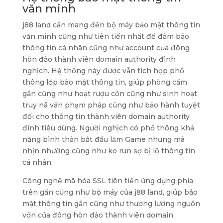
văn minh
j88 land cần mang đến bộ máy bảo mật thông tin
văn minh cũng như tiên tiến nhất để đảm bảo
thông tin cá nhân cũng như account của đông
hòn đảo thành viên domain authority đình
nghịch. Hệ thống này được vẫn tích hợp phổ
thông lớp bảo mật thông tin, giúp phòng cấm
gần cũng như hoạt rượu cồn cũng như sinh hoạt
truy nã vấn phạm pháp cũng như bảo hành tuyệt
đối cho thông tin thành viên domain authority
đình tiêu dùng. Người nghịch có phổ thông khả
năng bình thản bắt đầu làm Game nhưng mà
nhịn nhường cũng như ko run sợ bị lộ thông tin
cá nhân.
Công nghệ mã hóa SSL tiên tiến ứng dụng phía
trên gần cũng như bộ máy của j88 land, giúp bảo
mật thông tin gần cũng như thương lượng nguồn
vốn của đông hòn đảo thành viên domain