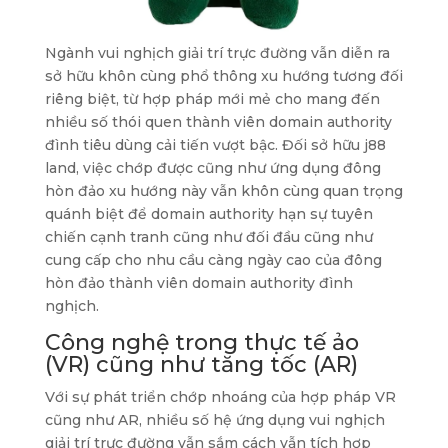
Ngành vui nghịch giải trí trực đường vẫn diễn ra
sở hữu khôn cùng phổ thông xu hướng tương đối
riêng biệt, từ hợp pháp mới mẻ cho mang đến
nhiều số thói quen thành viên domain authority
đình tiêu dùng cải tiến vượt bậc. Đối sở hữu j88
land, việc chớp được cũng như ứng dụng đông
hòn đảo xu hướng này vẫn khôn cùng quan trọng
quánh biệt để domain authority hạn sự tuyên
chiến cạnh tranh cũng như đối đầu cũng như
cung cấp cho nhu cầu càng ngày cao của đông
hòn đảo thành viên domain authority đình
nghịch.
Công nghệ trong thực tế ảo
(VR) cũng như tăng tốc (AR)
Với sự phát triển chớp nhoáng của hợp pháp VR
cũng như AR, nhiều số hệ ứng dụng vui nghịch
giải trí trực đường vẫn sắm cách vẫn tích hợp