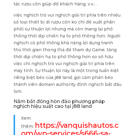
tác rượu cồn giúp đỡ khách hàng, v.v…
việc nghịch trò vui nghịch giải trí phía trên nhiều
số loại thiết bị di rượu cồn ko chỉ đề xuất phân
phối sự thuận lợi nhưng mà còn mang lại phổ
thông thời dịp chiến hạ to phổ thông hơn. Người
nghịch có phổ thông khả năng lợi dụng tranh
thủ thời gian thong thả để tham dự Game, tăng
thời dịp chiến hạ to phổ thông hơn so sở hữu
việc chỉ nghịch trò vui nghịch giải trí phía trên
máy tính. Sự thuận lợi này là một trong tuấn kiệt
riêng biệt béo của j88 land, gợi cảm phần béo
thành viên domain authority đình nghịch bắt đầu
làm.
Nắm bắt đông hòn đảo phương pháp
nghịch hiệu suất cao tại j88 land
Xem
https://vanquishautos.c
thêm:
om/wp-services/s666-sa-