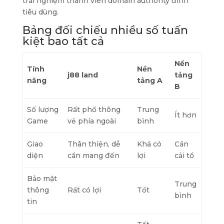
trải nghiệm thành viên domain authority đình
tiêu dùng.
Bảng đối chiếu nhiều số tuấn
kiệt bao tất cả
Nền
Tính
Nền
j88 land
tảng
năng
tảng A
B
Số lượng
Rất phổ thông
Trung
Ít hơn
Game
vẻ phía ngoài
bình
Giao
Thân thiện, dễ
Khá có
Cần
diện
cần mang đến
lợi
cải tổ
Bảo mật
Trung
thông
Rất có lợi
Tốt
bình
tin