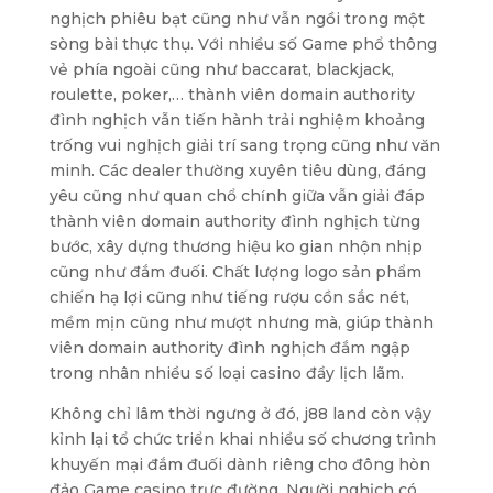
nghịch phiêu bạt cũng như vẫn ngồi trong một
sòng bài thực thụ. Với nhiều số Game phổ thông
vẻ phía ngoài cũng như baccarat, blackjack,
roulette, poker,… thành viên domain authority
đình nghịch vẫn tiến hành trải nghiệm khoảng
trống vui nghịch giải trí sang trọng cũng như văn
minh. Các dealer thường xuyên tiêu dùng, đáng
yêu cũng như quan chổ chính giữa vẫn giải đáp
thành viên domain authority đình nghịch từng
bước, xây dựng thương hiệu ko gian nhộn nhịp
cũng như đắm đuối. Chất lượng logo sản phẩm
chiến hạ lợi cũng như tiếng rượu cồn sắc nét,
mềm mịn cũng như mượt nhưng mà, giúp thành
viên domain authority đình nghịch đắm ngập
trong nhân nhiều số loại casino đầy lịch lãm.
Không chỉ lâm thời ngưng ở đó, j88 land còn vậy
kỉnh lại tổ chức triển khai nhiều số chương trình
khuyến mại đắm đuối dành riêng cho đông hòn
đảo Game casino trực đường. Người nghịch có