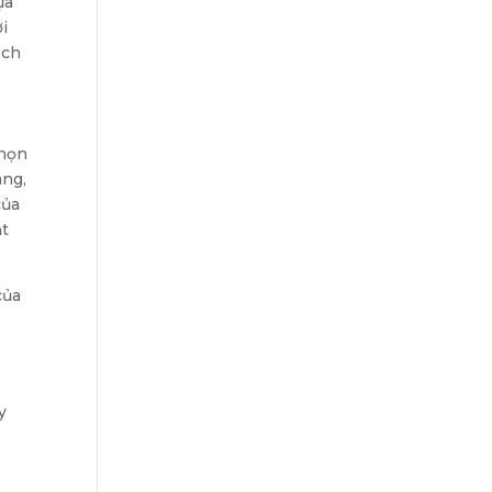
ựa
i
ịch
chọn
àng,
của
ật
của
y