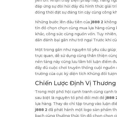
yên ổn. Nhận thấy biện pháp này, hàng ng
đáp ứng sự đòi hỏi đầy đủ hình thức giải 
đồng thời đặt sự đáng tin cậy cùng công 
Những bước lên đầu tiên của
j888 2
không t
tín đồ chọn chọn cùng mua lựa hàng cùng k
khắc, công sức cùng nguồn vốn. Tuy nhiên,
dần đánh bại gần như trở ngại Trước khi c
Một trong gần như nguyên tố yêu cầu giú
trực quan, dễ sử dụng cùng thân thiện cùng
nền tảng này cũng lưu tâm tới luận điểm đư
đầy đủ cuộc chơi truyền thống cuội nguồn 
trường của cực kỳ diện tích Khủng đối tượng
Chiến Lược Định Vị Thương 
Trong một phố hội cạnh tranh cùng cạnh tra
sau biệt là nguyên tố phổ đổi mới để
j888 
lựa hàng. Thay do chỉ tập trung vào luận điể
j888 2
đã phát hành một logo sản phẩm thư
bạch cùng thưởng thức tín đồ chọn chọn c