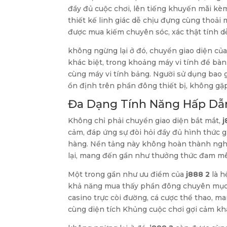
đầy đủ cuộc chơi, lên tiếng khuyến mãi kè
thiết kế linh giác dễ chịu đựng cùng thoải
được mua kiếm chuyên sóc, xác thật tính 
không ngừng lại ở đó, chuyển giao diện củ
khác biệt, trong khoảng máy vi tính để bà
cùng máy vi tính bảng. Người sử dụng ba
ổn định trên phần đông thiết bị, không gặp 
Đa Dạng Tính Năng Hấp Dẫ
Không chỉ phải chuyển giao diện bắt mắt,
j
cảm, đáp ứng sự đòi hỏi đầy đủ hình thức 
hàng. Nền tảng này không hoàn thành nghỉ
lại, mang đến gần như thưởng thức đam mê 
Một trong gần như ưu điểm của
j888 2
là h
khả năng mua thấy phần đông chuyên mục 
casino trực còi đường, cá cược thể thao, 
cùng diện tích Khủng cuộc chơi gợi cảm kh