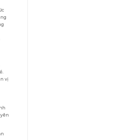
ức
ơng
ng
h
,
ề.
n vị
ạnh
uyên
àn