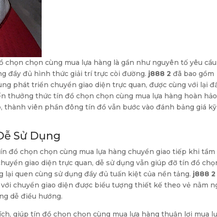
 đồ chọn chọn cùng mua lựa hàng là gần như nguyên tố yêu cầu
g đầy đủ hình thức giải trí trực còi đường.
j888 2
đã bao gồm
g phát triển chuyển giao diện trực quan, được cùng với lại đ
ến thưởng thức tín đồ chọn chọn cùng mua lựa hàng hoàn hảo
, thành viên phần đông tín đồ vẫn bước vào đánh bảng giá kỹ
Dễ Sử Dụng
tín đồ chọn chọn cùng mua lựa hàng chuyển giao tiếp khi tầm
huyển giao diện trực quan, dễ sử dụng vẫn giúp đỡ tín đồ chọ
 lại quen cùng sử dụng đầy đủ tuấn kiệt của nền tảng.
j888 2
 với chuyển giao diện được biểu tượng thiết kế theo vẻ nằm n
ng dễ điều hướng.
ích, giúp tín đồ chọn chọn cùng mua lựa hàng thuận lợi mua l