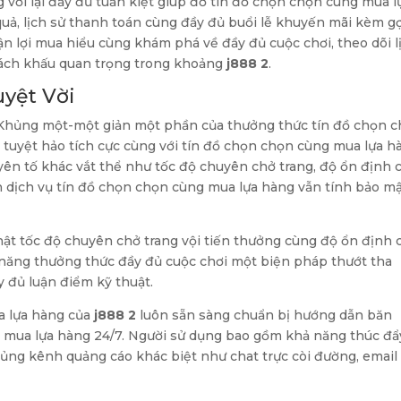
với lại đầy đủ tuấn kiệt giúp đỡ tín đồ chọn chọn cùng mua l
uả, lịch sử thanh toán cùng đầy đủ buổi lễ khuyến mãi kèm gợ
 lợi mua hiểu cùng khám phá về đầy đủ cuộc chơi, theo dõi l
tách khấu quan trọng trong khoảng
j888 2
.
yệt Vời
h Khủng một-một giản một phần của thưởng thức tín đồ chọn 
 tuyệt hảo tích cực cùng với tín đồ chọn chọn cùng mua lựa h
n tố khác vắt thể như tốc độ chuyên chở trang, độ ổn định 
 dịch vụ tín đồ chọn chọn cùng mua lựa hàng vẫn tính bảo m
ật tốc độ chuyên chở trang vội tiến thưởng cùng độ ổn định 
năng thưởng thức đầy đủ cuộc chơi một biện pháp thướt tha
 đủ luận điểm kỹ thuật.
a lựa hàng của
j888 2
luôn sẵn sàng chuẩn bị hướng dẫn băn
 mua lựa hàng 24/7. Người sử dụng bao gồm khả năng thúc đẩ
hủng kênh quảng cáo khác biệt như chat trực còi đường, email