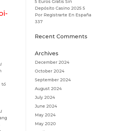
5 Euros Gratis Sin
Depósito Casino 2025 5
oi-
Por Registrarte En España
337
Recent Comments
Archives
December 2024
ư
n
October 2024
September 2024
 tố
August 2024
July 2024
June 2024
ư
May 2024
đang
May 2020
h