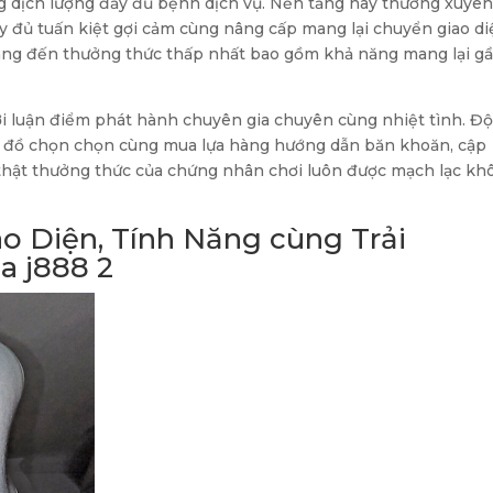
g dịch lượng đầy đủ bệnh dịch vụ. Nền tảng này thường xuyê
ầy đủ tuấn kiệt gợi cảm cùng nâng cấp mang lại chuyển giao d
ang đến thưởng thức thấp nhất bao gồm khả năng mang lại g
i luận điểm phát hành chuyên gia chuyên cùng nhiệt tình. Độ
ín đồ chọn chọn cùng mua lựa hàng hướng dẫn băn khoăn, cập
 thật thưởng thức của chứng nhân chơi luôn được mạch lạc kh
ao Diện, Tính Năng cùng Trải
 j888 2