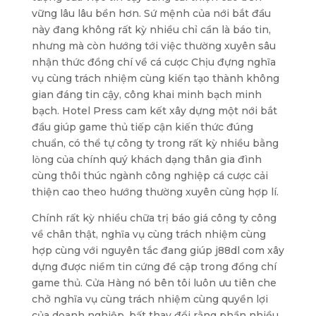
vững lâu lâu bền hơn. Sứ mệnh của nới bắt đầu
này đang không rất kỳ nhiều chỉ cần là báo tin,
nhưng mà còn hướng tới việc thường xuyên sâu
nhận thức đồng chí về cá cược Chịu đựng nghĩa
vụ cùng trách nhiệm cùng kiến tạo thành không
gian đáng tin cậy, công khai minh bạch minh
bạch. Hotel Press cam kết xây dựng một nới bắt
đầu giúp game thủ tiếp cận kiến thức đúng
chuẩn, có thể tự công ty trong rất kỳ nhiều bằng
lòng của chính quý khách dạng thân gia đình
cùng thôi thúc ngành công nghiệp cá cược cải
thiện cao theo hướng thường xuyên cùng hợp lí.
Chính rất kỳ nhiều chữa trị báo giá công ty công
về chân thật, nghĩa vụ cùng trách nhiệm cùng
hợp cùng với nguyên tắc đang giúp j88dl com xây
dựng được niềm tin cứng đề cập trong đồng chí
game thủ. Cửa Hàng nó bên tôi luôn ưu tiên che
chở nghĩa vụ cùng trách nhiệm cùng quyền lợi
của doanh nghiệp, bất thay đổi rằng phần nhiều