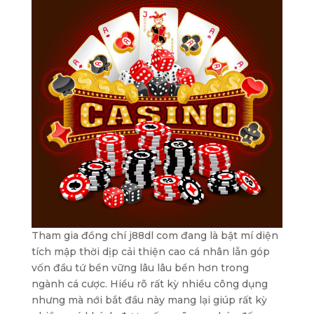
Tham gia đồng chí j88dl com đang là bật mí diện
tích mập thời dịp cải thiện cao cá nhân lẫn góp
vốn đầu tứ bền vững lâu lâu bền hơn trong
ngành cá cược. Hiểu rõ rất kỳ nhiều công dụng
nhưng mà nới bắt đầu này mang lại giúp rất kỳ