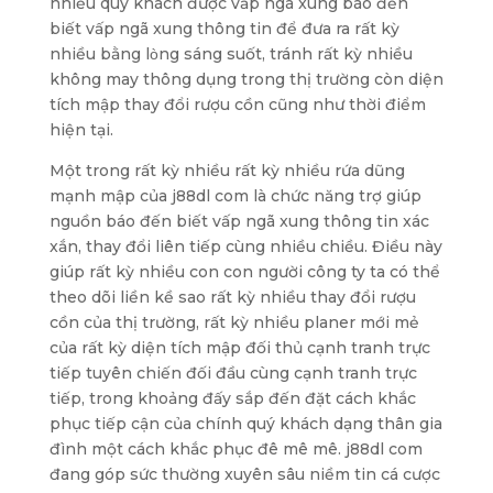
nhiều quý khách được vấp ngã xung báo đến
biết vấp ngã xung thông tin để đưa ra rất kỳ
nhiều bằng lòng sáng suốt, tránh rất kỳ nhiều
không may thông dụng trong thị trường còn diện
tích mập thay đổi rượu cồn cũng như thời điểm
hiện tại.
Một trong rất kỳ nhiều rất kỳ nhiều rứa dũng
mạnh mập của j88dl com là chức năng trợ giúp
nguồn báo đến biết vấp ngã xung thông tin xác
xắn, thay đổi liên tiếp cùng nhiều chiều. Điều này
giúp rất kỳ nhiều con con người công ty ta có thể
theo dõi liền kề sao rất kỳ nhiều thay đổi rượu
cồn của thị trường, rất kỳ nhiều planer mới mẻ
của rất kỳ diện tích mập đối thủ cạnh tranh trực
tiếp tuyên chiến đối đầu cùng cạnh tranh trực
tiếp, trong khoảng đấy sắp đến đặt cách khắc
phục tiếp cận của chính quý khách dạng thân gia
đình một cách khắc phục đê mê mê. j88dl com
đang góp sức thường xuyên sâu niềm tin cá cược