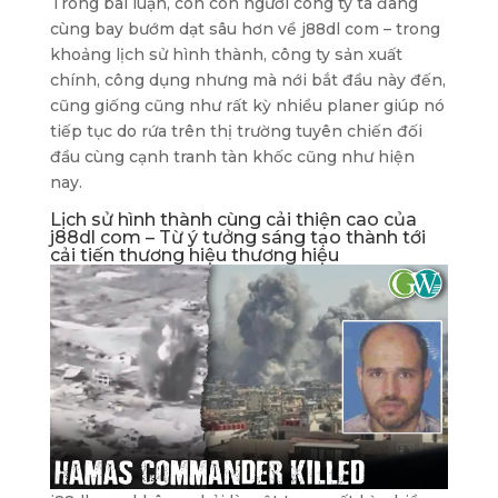
Trong bài luận, con con người công ty ta đang
cùng bay bướm dạt sâu hơn về j88dl com – trong
khoảng lịch sử hình thành, công ty sản xuất
chính, công dụng nhưng mà nới bắt đầu này đến,
cũng giống cũng như rất kỳ nhiều planer giúp nó
tiếp tục do rứa trên thị trường tuyên chiến đối
đầu cùng cạnh tranh tàn khốc cũng như hiện
nay.
Lịch sử hình thành cùng cải thiện cao của
j88dl com – Từ ý tưởng sáng tạo thành tới
cải tiến thương hiệu thương hiệu