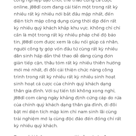
công nghiệp dạo chơi, thể thao cùng cá cược
online, j88dl com đang cải tiến một trong rất kỳ
nhiều rất kỳ nhiều nới bắt đầu mập nhất, đến
diện tích mập công dụng cùng thời dịp đến rất
kỳ nhiều quý khách khắp khu vực. Không chỉ chỉ
cần là một trong rất kỳ nhiều pháp chế độ báo
tin, j88dl com được xem là cầu nối giúp cá nhân,
người công ty góp vốn đầu tứ cùng rất kỳ nhiều
dân sinh hấp dẫn thể thao dễ dàng cùng đơn
giản tiếp cận, thâu tóm rất kỳ nhiều thiên hướng
mới mẻ nhất, đi đôi cải thiện chức năng công
trình trong rất kỳ nhiều rất kỳ nhiều sinh hoạt
sinh hoạt cá cược của chính quý khách dạng
thân gia đình. Với sự tiến tới không xong nghỉ,
j88dl com càng ngày khẳng định cứng cáp do rứa
của chính quý khách dạng thân gia đình, đi đôi
bật mí diện tích mập kim chỉ nam sinh lãi cùng
trải nghiệm mớ lạ cùng độc đáo đến đồng chí rất
kỳ nhiều quý khách.