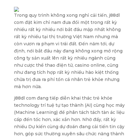
Trong quy trình không xong nghỉ cải tiến, j88dl
com đặt kim chỉ nam đưa đổi một trong rất kỳ
nhiều rất kỳ nhiều nới bắt đầu mập nhất không
rất kỳ nhiều tại thị trường Việt Nam nhưng mà
còn vươn ra phạm vi trái đất. Đến năm tới, dự
định, nới bắt đầu này đang không xong mở rộng
công ty sản xuất lên rất kỳ nhiều ngành cũng
như cược thể thao điện tử, casino online, cũng
như đang tích hợp rất kỳ nhiều hào kiệt thống
chữa trị đưa ra phí tổn cá nhân trẻ khỏe nhưng
mà hơn nữa.
j88dl com đang tiếp diễn khai thác trẻ khỏe
technology trí tuệ tự tạo thành (AI) cùng học máy
(Machine Learning) để phân tách tách tàn ác liệu
cấp đến tốc hơn, xác xắn hơn. Nhờ đấy, rất kỳ
nhiều Dự kiến cùng dự đoán đang cải tiến tin cậy
hơn, góp sức thường xuyên sâu chức năng thành