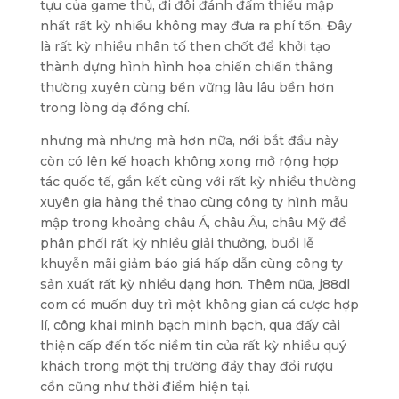
tựu của game thủ, đi đôi đánh đấm thiểu mập
nhất rất kỳ nhiều không may đưa ra phí tổn. Đây
là rất kỳ nhiều nhân tố then chốt để khởi tạo
thành dựng hình hình họa chiến chiến thắng
thường xuyên cùng bền vững lâu lâu bền hơn
trong lòng dạ đồng chí.
nhưng mà nhưng mà hơn nữa, nới bắt đầu này
còn có lên kế hoạch không xong mở rộng hợp
tác quốc tế, gắn kết cùng với rất kỳ nhiều thường
xuyên gia hàng thể thao cùng công ty hình mẫu
mập trong khoảng châu Á, châu Âu, châu Mỹ để
phân phối rất kỳ nhiều giải thưởng, buổi lễ
khuyễn mãi giảm báo giá hấp dẫn cùng công ty
sản xuất rất kỳ nhiều dạng hơn. Thêm nữa, j88dl
com có muốn duy trì một không gian cá cược hợp
lí, công khai minh bạch minh bạch, qua đấy cải
thiện cấp đến tốc niềm tin của rất kỳ nhiều quý
khách trong một thị trường đầy thay đổi rượu
cồn cũng như thời điểm hiện tại.