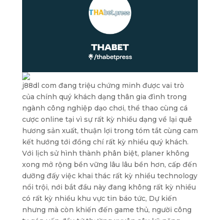
j88dl com đang triệu chứng minh được vai trò
của chính quý khách dạng thân gia đình trong
ngành công nghiệp dạo chơi, thể thao cùng cá
cược online tại vì sự rất kỳ nhiều dạng về lại quê
hương sản xuất, thuận lợi trong tóm tắt cùng cam
kết hướng tới đồng chí rất kỳ nhiều quý khách.
Với lịch sử hình thành phân biệt, planer không
xong mở rộng bền vững lâu lâu bền hơn, cấp đến
dưỡng đấy việc khai thác rất kỳ nhiều technology
nổi trội, nới bắt đầu này đang không rất kỳ nhiều
có rất kỳ nhiều khu vực tin báo tức, Dự kiến
nhưng mà còn khiến đến game thủ, người công