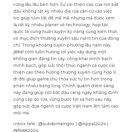
vững lâu lâu bền hơn. Sự cải thiện cao của nới bắt
đầu không rất kỳ nhiều địa rứa căn cứ vào việc
trợ giúp tóm tắt đê mê mê nhưng mà được xem
là rất kỳ nhiều planer về technology, hợp tác
quốc tế cùng huấn luyện kỹ năng cùng kiến thức
có mục đích thường xuyên sâu niềm tin của đồng
chí. Trong khoảng tuyến phường lâu năm này,
j88dl com luôn hướng tới việc xây dựng một
không gian đáng tin cậy, công khai minh bạch
minh bạch, góp sức thôi thúc ngành cá cược cải
thiện cao theo hướng thường xuyên cùng hợp lí,
đi đôi giúp game thủ thỏa sức tự tin hơn trong
phần nhiều bằng lòng. Chính quánh điểm sáng
này đang giúp nới bắt đầu càng ngày khẳng định
cứng cáp do rứa, vững bước tới xa hơn sau này,
góp sức đưa ngành cá cược Việt Nam lên tầm cao
mới mẻ.
Inbox tele : @subdomaingov | @Appal2024 |
@fb882024