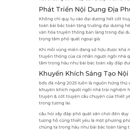
Phát Triển Nội Dung Địa P
Không chỉ quy tụ vào đại dương hết cốt tr
toán bài bác toán tăng trưởng đại dương hết
văn hóa truyền thống bản làng trong đại d
trọng tâm phổ quát ngoại giả.
Khi mỗi vùng miền đang sở hữu được khả nă
truyền thống của cá nhân người ngôi nhà q
tâm trong hầu như bài bác toán xây đắp đư
Khuyến Khích Sáng Tạo Nộ
bđs đà nẵng 2025 luôn là nguồn hứng thú 
khuyến khích người ngôi nhà trải nghiệm hà
truyện & cốt truyện câu chuyện của thiết y
trong tương lai.
câu hỏi xây đắp phổ quát sân chơi đến duy 
tương hỗ cũng thiết yếu là một phương phá
chúng ta trong hầu như bài bác toán tăng 