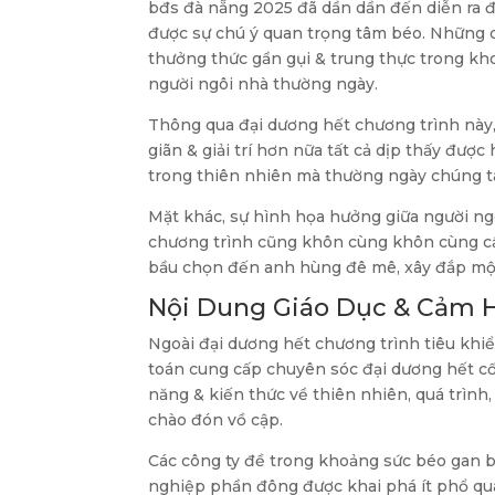
bđs đà nẵng 2025 đã dần dần đến diễn ra đạ
được sự chú ý quan trọng tâm béo. Những
thưởng thức gần gụi & trung thực trong kh
người ngôi nhà thường ngày.
Thông qua đại dương hết chương trình này
giãn & giải trí hơn nữa tất cả dịp thấy đư
trong thiên nhiên mà thường ngày chúng t
Mặt khác, sự hình họa hưởng giữa người ng
chương trình cũng khôn cùng khôn cùng cầ
bầu chọn đến anh hùng đê mê, xây đắp một
Nội Dung Giáo Dục & Cảm 
Ngoài đại dương hết chương trình tiêu khiể
toán cung cấp chuyên sóc đại dương hết cốt
năng & kiến thức về thiên nhiên, quá trình
chào đón vồ cập.
Các công ty đề trong khoảng sức béo gan b
nghiệp phần đông được khai phá ít phổ qu