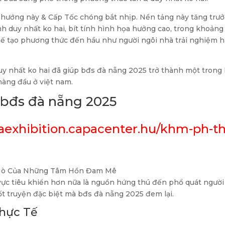
 hướng này & Cấp Tốc chóng bắt nhịp. Nền tảng này tăng trư
h duy nhất ko hai, bít tính hình họa hưởng cao, trong khoảng
ế tạo phương thức đến hầu như người ngôi nhà trải nghiệm 
uy nhất ko hai đã giúp bđs đà nẵng 2025 trở thành một trong
hàng đầu ở việt nam.
 bđs đà nẵng 2025
paexhibition.capacenter.hu/khm-ph-th
vực tiêu khiển hơn nữa là nguồn hứng thú đến phổ quát người
ốt truyện đặc biệt mà bđs đà nẵng 2025 đem lại.
Thực Tế