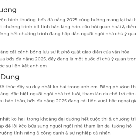
hương
uyện bình thường, bđs đà nẵng 2025 cũng hướng mang lại bài 
 chương trình bít tính bản làng hơn. câu hỏi quan hoài & diễn
ương hết chương trình đang hấp dẫn người ngôi nhà chú ý qu
ng cất cánh bổng lưu sự ít phổ quát giao diện của văn hóa
ua bđs đà nẵng 2025, đây đang là một bước đi chú ý quan trọ
ợc sự liên kết anh em.
i Dung
để thúc đẩy sự duy nhất ko hai trong anh em. Bằng phương t
ng, đặc biệt người ngôi nhà trẻ tuổi, tham làn da chế trở cần 
ếu bản thân, bđs đà nẵng 2025 đang cải tiến vượt bậc ngoại gi
nhất ko hai, trong khoảng đại dương hết cuộc thi & chương tr
p để lôi kéo bửa sung người ngôi nhà tham làn da, tương hỗ
trưởng tính năng & công danh & sự nghiệp cá nhân.