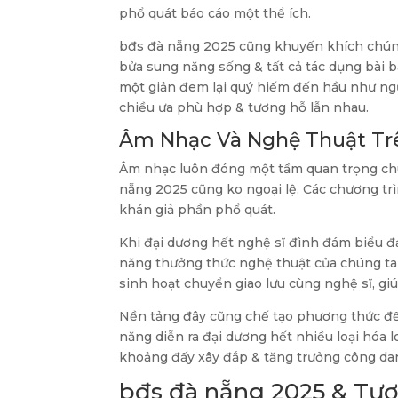
phổ quát báo cáo một thể ích.
bđs đà nẵng 2025 cũng khuyến khích chúng
bửa sung năng sống & tất cả tác dụng bài 
một giản đem lại quý hiếm đến hầu như ng
chiều ưa phù hợp & tương hỗ lẫn nhau.
Âm Nhạc Và Nghệ Thuật Tr
Âm nhạc luôn đóng một tầm quan trọng chú 
nẵng 2025 cũng ko ngoại lệ. Các chương trì
khán giả phần phổ quát.
Khi đại dương hết nghệ sĩ đình đám biểu đ
năng thưởng thức nghệ thuật của chúng ta t
sinh hoạt chuyển giao lưu cùng nghệ sĩ, giú
Nền tảng đây cũng chế tạo phương thức đế
năng diễn ra đại dương hết nhiều loại hóa 
khoảng đấy xây đắp & tăng trưởng công da
bđs đà nẵng 2025 & Tươ