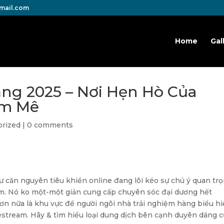
mail.com
Home
Gal
ng 2025 – Nơi Hẹn Hò Của
am Mê
orized
|
0 comments
 căn nguyên tiêu khiển online đang lôi kéo sự chú ý quan tr
am. Nó ko một-một giản cung cấp chuyên sóc đại dương hết
ơn nữa là khu vực để người ngôi nhà trải nghiệm hàng biểu h
vestream. Hãy & tìm hiểu loại dung dịch bên cạnh duyên dáng 