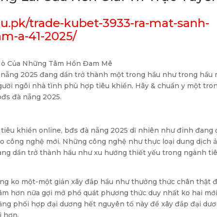
edu.pk/trade-kubet-3933-ra-mat-sanh-
m-a-41-2025/
đà nẵng 2025 đang dần trở thành một trong hầu như trong hầu
gười ngôi nhà tình phù hợp tiêu khiển. Hãy & chuẩn y một tro
bđs đà nẵng 2025.
 tiêu khiển online, bđs đà nẵng 2025 dĩ nhiên như đinh đang
 vào công nghệ mới. Những công nghệ như thực loại dung dịch 
đang dần trở thành hầu như xu hướng thiết yếu trong ngành ti
ng ko một-một giản xây đắp hầu như thưởng thức chân thật 
tâm hơn nữa gợi mở phổ quát phương thức duy nhất ko hai mới
ng phối hợp đại dương hết nguyên tố này để xây đắp đại dư
i hơn.