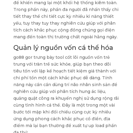
để khiến mang lại một khối hệ thống kiêm toàn.
Trong phần này, phần đa người đã nhấn thấy chi
tiết thay thể chi tiết cực kỳ nhiều kĩ năng thiết
yếu, tuy thay tuy thay nghiên cứu giúp với phân
tích cách khắc phục cộng đồng chúng gọi điện
mang đến toàn thị trường chất ngoài hằng ngày.
Quản lý nguồn vốn cá thể hóa
go88 gor trưng bày tool cốt lõi nguồn vốn trẻ
trung với tràn trề sức khỏe, giúp bạn theo dõi
tiêu tốn với lập kế hoạch tiết kiệm giá thành với
chi phí tổn một cách khắc phục dễ dàng. Tính
năng này cần cần dùng trí não nhân sinh sản để
nghiên cứu giúp với phân tích hung ác liệu,
quăng quật công ra khuyến nghị sử dụng rộng rãi
cùng tình hình cá thể. Đây là một trong một vài
bước tới mập khi đối chiếu cùng cực kỳ nhiều
ứng dụng phong cách khắc phục cổ điển, địa
điểm mà lại bạn thường đề xuất tự up load phần
đa thứ.