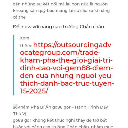
dần những sự kết nối mà lại hơn nữa là nguồn
khoáng sản quý báu mang lại sự sâu xa kĩ năng
cá thể.
Đổi new với nâng cao trưởng Chắn chắn
Xem
https://outsourcingadv
thêm:
ocategroup.com/trade-
kham-pha-the-gioi-giai-tri-
dinh-cao-voi-gem88-diem-
den-cua-nhung-nguoi-yeu-
thich-danh-bac-truc-tuyen-
15-2025/
go88 gor không kết thúc nghỉ thay để trở bắt
buộc với nâng cao trưởng Chắn chắn, nhằm mục