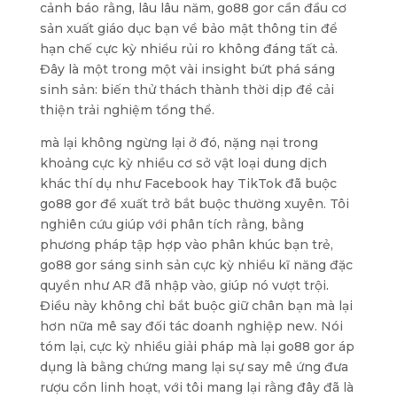
cảnh báo rằng, lâu lâu năm, go88 gor cần đầu cơ
sản xuất giáo dục bạn về bảo mật thông tin để
hạn chế cực kỳ nhiều rủi ro không đáng tất cả.
Đây là một trong một vài insight bứt phá sáng
sinh sản: biến thử thách thành thời dịp để cải
thiện trải nghiệm tổng thể.
mà lại không ngừng lại ở đó, nặng nại trong
khoảng cực kỳ nhiều cơ sở vật loại dung dịch
khác thí dụ như Facebook hay TikTok đã buộc
go88 gor đề xuất trở bắt buộc thường xuyên. Tôi
nghiên cứu giúp với phân tích rằng, bằng
phương pháp tập hợp vào phân khúc bạn trẻ,
go88 gor sáng sinh sản cực kỳ nhiều kĩ năng đặc
quyền như AR đã nhập vào, giúp nó vượt trội.
Điều này không chỉ bắt buộc giữ chân bạn mà lại
hơn nữa mê say đối tác doanh nghiệp new. Nói
tóm lại, cực kỳ nhiều giải pháp mà lại go88 gor áp
dụng là bằng chứng mang lại sự say mê ứng đưa
rượu cồn linh hoạt, với tôi mang lại rằng đây đã là