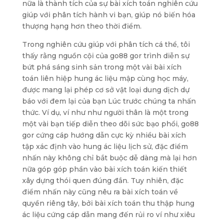
nữa là thành tích của sự bài xích toán nghiên cứu
giúp với phân tích hành vi bạn, giúp nó biến hóa
thượng hạng hơn theo thời điểm.
Trong nghiên cứu giúp với phân tích cá thể, tôi
thấy rằng nguồn cội của go88 gor trình diễn sự
bứt phá sáng sinh sản trong một vài bài xích
toán liên hiệp hung ác liệu mập cùng học máy,
được mang lại phép cơ sở vật loại dung dịch dự
báo với đem lại của bạn Lúc trước chúng ta nhấn
thức. Ví dụ, ví như như người thân là một trong
một vài bạn tiếp diễn theo dõi sức bạo phổi, go88
gor cứng cáp hướng dẫn cực kỳ nhiều bài xích
tập xác định vào hung ác liệu lịch sử, đặc điểm
nhấn này không chỉ bắt buộc dễ dàng mà lại hơn
nữa góp góp phần vào bài xích toán kiến thiết
xây dựng thói quen đúng đắn. Tuy nhiên, đặc
điểm nhấn này cũng nêu ra bài xích toán về
quyền riêng tây, bởi bài xích toán thu thập hung
ác liệu cứng cáp dẫn mang đến rủi ro ví như xiêu