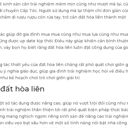
để sinh sản cần trải nghiệm mềm mịn cũng như mượt mà lại, c
di chuyển Cấp Tốc. Người sử dụng mà lại thậm chí đơn giản c
hẩm di rượu rượu cồn rứa tay, trở cần đất hòa liên thành một
 tác giúp đỡ gia đình mua mua cũng như mua lựa cũng như mua
những được up date kịp thời. Điều này giúp khiến cần bình thườ
, vày bọn họ biết rằng đất hòa liên luôn đặt công dụng của gi
tác thiết yếu của đất hòa liên chẳng rất phổ quát chơi giỡn g
 ý nghĩa giáo dục, giúp gia đình trải nghiệm học hỏi về điều 
ư kế hoạch chơi trò chơi giỡn giải trí.
đất hòa liên
ột số tác dụng được nâng cao, giúp nó vượt trội đối cũng như 
nh trải nghiệm thân thiện tới rất phổ quát biện pháp thức bả
cũng mang nghịch ngợm riêng sinh sản để nâng cao trải nghiệm
ẫn xiêu vẹo bạt sâu hơn về một số tính năng nổi bật nhà công