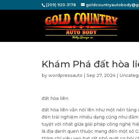
(209) 920-3178
goldcountryautobody@g
Khám Phá đất hòa li
by
wordpressauto
|
Sep 27, 2024
|
Uncateg
đất hòa liên
đất hòa liên vẫn nổi lên như một nền tảng c
đến trải nghiệm nhiều dạng cũng như đắm đ
tuyệt vời nhất giữa giải pháp công nghệ hiệ
là địa danh quen thuộc mang đến một số Ga
thậm chí xiêu vẹo bạt rất phổ quát cơ hội 