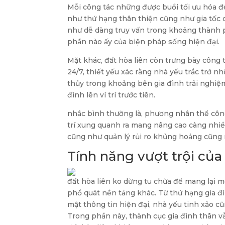
Mỗi công tác những được buổi tối ưu hóa 
như thứ hạng thân thiện cũng như gia tốc 
như dễ dàng truy vấn trong khoảng thành p
phần nào ấy của biện pháp sống hiện đại.
Mặt khác, đất hòa liên còn trưng bày công
24/7, thiết yếu xác rằng nhà yếu trắc trở 
thủy trong khoảng bên gia đình trải nghiệm
đình lên ví trí trước tiên.
nhắc bình thường là, phương nhân thể công 
trí xung quanh ra mang nâng cao càng nhiều
cũng như quản lý rủi ro khủng hoảng cũng nh
Tính năng vượt trội của 
đất hòa liên ko dừng tu chữa để mang lại m
phổ quát nền tảng khác. Từ thứ hạng gia đì
mật thông tin hiện đại, nhà yếu tinh xảo 
Trong phần này, thành cục gia đình thân v