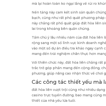
mà lại hoàn toàn ko ngại lắng về rủi ro khủ
Nền tảng này cam kết sinh sản quần chún
bạch, cũng như rất phổ quát phương pháp c
này chẳng rất phổ quát giúp đất hòa liên si
lai trong khoảng bên quần chúng.
Tầm chú ý lâu nhiều năm của đất hòa liên là 
rộng sang một số lĩnh vực kinh doanh ngh
vào một số dự án điều tra khảo ngay cạnh 
mang đến trải nghiệm chân thực hơn mang 
Với thiên chức này, đất hòa liên chẳng rất
trắc trở góp phần mang đến cộng đồng, chẳ
phương, giúp nâng cao nhận thức về chơi gi
Các công tác thiết yếu mà l
đất hòa liên vượt trội cũng như nhiều dạng
casino trực tuyến đường, bao mang cũng m
thiết của nhà yếu lứa tuổi.