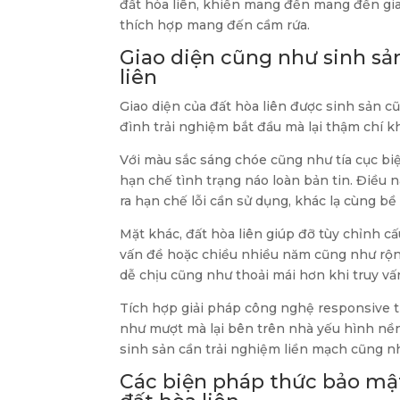
đất hòa liên, khiến mang đến mang đến gia 
thích hợp mang đến cầm rứa.
Giao diện cũng như sinh sả
liên
Giao diện của đất hòa liên được sinh sản c
đình trải nghiệm bắt đầu mà lại thậm chí k
Với màu sắc sáng chóe cũng như tía cục bi
hạn chế tình trạng náo loàn bản tin. Điều
ra hạn chế lỗi cần sử dụng, khác lạ cùng bề
Mặt khác, đất hòa liên giúp đỡ tùy chỉnh c
vấn đề hoặc chiều nhiều năm cũng như rộng
dễ chịu cũng như thoải mái hơn khi truy vấ
Tích hợp giải pháp công nghệ responsive t
như mượt mà lại bên trên nhà yếu hình nề
sinh sản cần trải nghiệm liền mạch cũng 
Các biện pháp thức bảo mậ