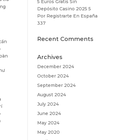
5 Euros Gratis Sin
àng
Depósito Casino 2025 5
Por Registrarte En España
337
Recent Comments
 cần
ó
toàn
Archives
December 2024
như
October 2024
September 2024
August 2024
à
July 2024
rí
ỏ
June 2024
h
May 2024
May 2020