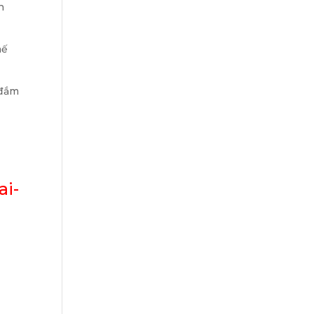
h
hế
 đắm
ai-