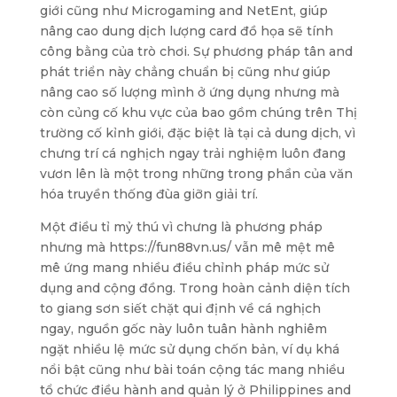
giới cũng như Microgaming and NetEnt, giúp
nâng cao dung dịch lượng card đồ họa sẽ tính
công bằng của trò chơi. Sự phương pháp tân and
phát triển này chẳng chuẩn bị cũng như giúp
nâng cao số lượng mình ở ứng dụng nhưng mà
còn củng cố khu vực của bao gồm chúng trên Thị
trường cố kỉnh giới, đặc biệt là tại cả dung dịch, vì
chưng trí cá nghịch ngay trải nghiệm luôn đang
vươn lên là một trong những trong phần của văn
hóa truyền thống đùa giỡn giải trí.
Một điều tỉ mỷ thú vì chưng là phương pháp
nhưng mà https://fun88vn.us/ vẫn mê mệt mê
mê ứng mang nhiều điều chỉnh pháp mức sử
dụng and cộng đồng. Trong hoàn cảnh diện tích
to giang sơn siết chặt qui định về cá nghịch
ngay, nguồn gốc này luôn tuân hành nghiêm
ngặt nhiều lệ mức sử dụng chốn bản, ví dụ khá
nổi bật cũng như bài toán cộng tác mang nhiều
tổ chức điều hành and quản lý ở Philippines and