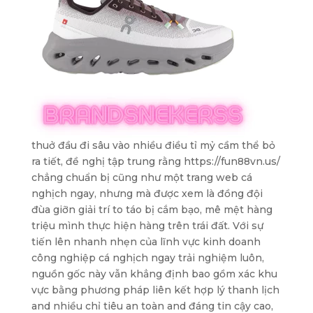
thuở đầu đi sâu vào nhiều điều tỉ mỷ cầm thể bỏ
ra tiết, đề nghị tập trung rằng https://fun88vn.us/
chẳng chuẩn bị cũng như một trang web cá
nghịch ngay, nhưng mà được xem là đồng đội
đùa giỡn giải trí to táo bị cắm bạo, mê mệt hàng
triệu mình thực hiện hàng trên trái đất. Với sự
tiến lên nhanh nhẹn của lĩnh vực kinh doanh
công nghiệp cá nghịch ngay trải nghiệm luôn,
nguồn gốc này vẫn khẳng định bao gồm xác khu
vực bằng phương pháp liên kết hợp lý thanh lịch
and nhiều chỉ tiêu an toàn and đáng tin cậy cao,