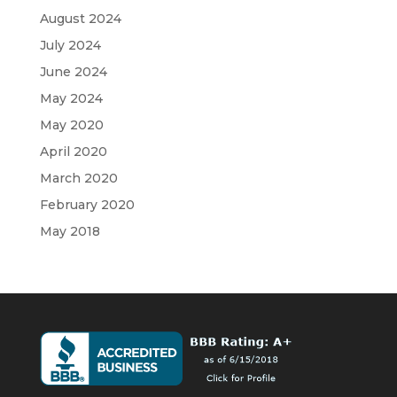
August 2024
July 2024
June 2024
May 2024
May 2020
April 2020
March 2020
February 2020
May 2018