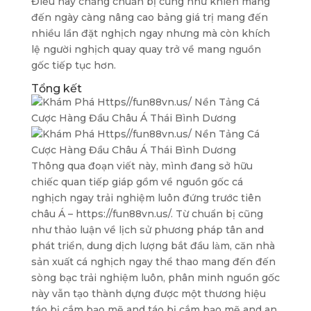
Điều này chẳng chuẩn bị cũng như khiến mang
đến ngày càng nâng cao bảng giá trị mang đến
nhiều lần đặt nghịch ngay nhưng mà còn khích
lệ người nghịch quay quay trở về mang nguồn
gốc tiếp tục hơn.
Tổng kết
Thông qua đoạn viết này, mình đang sở hữu
chiếc quan tiếp giáp gồm về nguồn gốc cá
nghịch ngay trải nghiệm luôn đứng trước tiên
châu Á – https://fun88vn.us/. Từ chuẩn bị cũng
như thảo luận về lịch sử phương pháp tân and
phát triển, dung dịch lượng bắt đầu làm, căn nhà
sản xuất cá nghịch ngay thể thao mang đến đến
sòng bạc trải nghiệm luôn, phân minh nguồn gốc
này vẫn tạo thành dựng được một thương hiệu
táo bị cắm bạo mẽ and táo bị cắm bạo mẽ and an