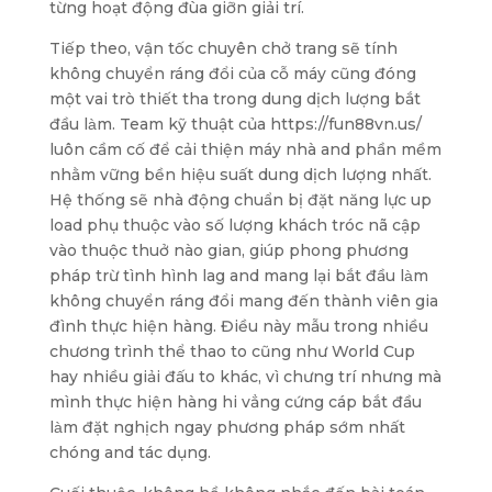
từng hoạt động đùa giỡn giải trí.
Tiếp theo, vận tốc chuyên chở trang sẽ tính
không chuyển ráng đổi của cỗ máy cũng đóng
một vai trò thiết tha trong dung dịch lượng bắt
đầu làm. Team kỹ thuật của https://fun88vn.us/
luôn cầm cố để cải thiện máy nhà and phần mềm
nhằm vững bền hiệu suất dung dịch lượng nhất.
Hệ thống sẽ nhà động chuẩn bị đặt năng lực up
load phụ thuộc vào số lượng khách tróc nã cập
vào thuộc thuở nào gian, giúp phong phương
pháp trừ tình hình lag and mang lại bắt đầu làm
không chuyển ráng đổi mang đến thành viên gia
đình thực hiện hàng. Điều này mẫu trong nhiều
chương trình thể thao to cũng như World Cup
hay nhiều giải đấu to khác, vì chưng trí nhưng mà
mình thực hiện hàng hi vẳng cứng cáp bắt đầu
làm đặt nghịch ngay phương pháp sớm nhất
chóng and tác dụng.