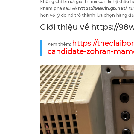
không chỉ là nơi giải trí mà còn là hệ điề
khám phá sâu về
https://98win.gb.net/
, t
hơn về lý do nó trở thành lựa chọn hàng đầ
Giới thiệu về https://98
https://theclaib
Xem thêm:
candidate-zohran-mamd