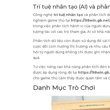
Trí tuệ nhân tạo (AI) và phân
Công nghệ
trí tuệ nhân tạo
và phân tích dữ
nghiệm game thủ tại
https://98win.gb.net
trong việc phân tích hành vi của người dùn
tương tác với các trò tham gia, AI có khả n
Phân tích dữ liệu còn được sử dụng để cải 
cược dõi coin hướng thị trường và nhu cầu
hồi từ người dùng không chỉ được ghi nhận
quả.
Từ việc năng cao khả năng phân tích đến 
được áp dụng rộng rãi tại
https://98win.gb
cho game thủ cảm thấy được quan tâm và c
Danh Mục Trò Chơi