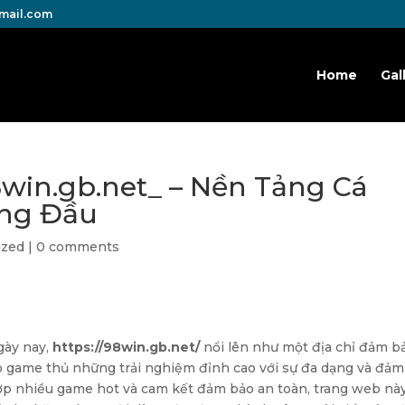
mail.com
Home
Gal
win.gb.net_ – Nền Tảng Cá
àng Đầu
ized
|
0 comments
gày nay,
https://98win.gb.net/
nổi lên như một địa chỉ đảm b
 game thủ những trải nghiệm đỉnh cao với sự đa dạng và đảm
 hợp nhiều game hot và cam kết đảm bảo an toàn, trang web nà