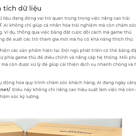
 tích dữ liệu
 liệu đang đóng vai trò quan trọng trong việc nâng cao trải
/
. AI không chỉ giúp cá nhân hóa trải nghiệm mà còn chăm só
g. Ví dụ, thông qua việc bằng đặt cược dõi cách mà game thủ
ăng đề xuất các trò tham gia mới mà họ có khả năng thích thú.
thiện các sản phẩm hiện tại. Đội ngũ phát triển có thể bằng đ
 từ phía game thủ để điều chỉnh và nâng cấp hệ thống. Mỗi ph
 mà còn được xử lý để giúp cải thiện dịch vụ nhanh chóng và 
tự động hóa quy trình chăm sóc khách hàng, AI đang ngày càn
.net/
. Điều này không chỉ nâng cao hiệu suất làm việc mà còn 
hăm sóc kỹ lưỡng.