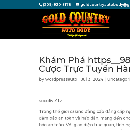
(209) 920-3178
goldcountryautobody@g
Khám Phá https__98
Cược Trực Tuyến H
by
wordpressauto
|
Jul 3, 2024
|
Uncategor
socolive1tv
Trong thế giới casino đẳng cấp đẳng cấp n
đảm bảo an toàn và hấp dẫn, mang đến cho
bảo an toàn. Với giao diện trực quan, tích