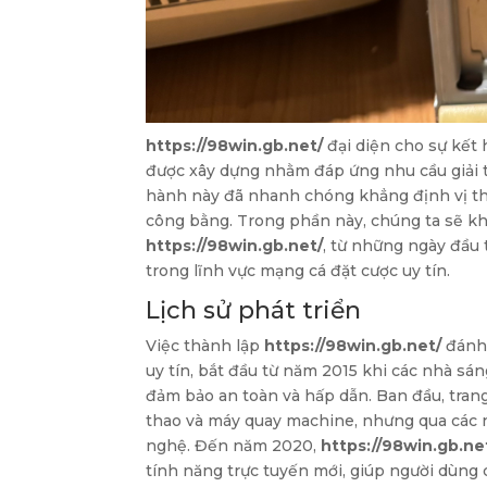
https://98win.gb.net/
đại diện cho sự kết
được xây dựng nhằm đáp ứng nhu cầu giải tr
hành này đã nhanh chóng khẳng định vị thế
công bằng. Trong phần này, chúng ta sẽ khá
https://98win.gb.net/
, từ những ngày đầu 
trong lĩnh vực mạng cá đặt cược uy tín.
Lịch sử phát triển
Việc thành lập
https://98win.gb.net/
đánh 
uy tín, bắt đầu từ năm 2015 khi các nhà s
đảm bảo an toàn và hấp dẫn. Ban đầu, tran
thao và máy quay machine, nhưng qua các 
nghệ. Đến năm 2020,
https://98win.gb.ne
tính năng trực tuyến mới, giúp người dùng 