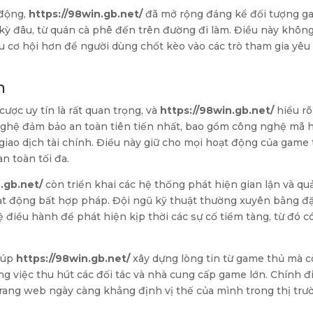
 động,
https://98win.gb.net/
đã mở rộng đáng kể đối tượng 
 kỳ đâu, từ quán cà phê đến trên đường đi làm. Điều này không
u cơ hội hơn để người dùng chốt kèo vào các trò tham gia yêu
n
ược uy tín là rất quan trọng, và
https://98win.gb.net/
hiểu rõ
nghệ đảm bảo an toàn tiên tiến nhất, bao gồm công nghệ mã 
 giao dịch tài chính. Điều này giữ cho mọi hoạt động của game
 toàn tối đa.
.gb.net/
còn triển khai các hệ thống phát hiện gian lận và qu
ạt động bất hợp pháp. Đội ngũ kỹ thuật thường xuyên bằng đ
 điều hành để phát hiện kịp thời các sự cố tiềm tàng, từ đó c
iúp
https://98win.gb.net/
xây dựng lòng tin từ game thủ mà 
ng việc thu hút các đối tác và nhà cung cấp game lớn. Chính đ
 trang web ngày càng khẳng định vị thế của mình trong thị trư