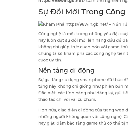
https://98win.gb.net/
tuân thủ nghiêm ngặt
Sự Đổi Mới Trong Công
Công nghệ là một trong những yếu đặt cược
này luôn đặt sự đổi mới lên hàng đầu để đá
không chỉ giúp trực quan hơn với game thủ 
chúng ta sẽ khám phá các công nghệ tiên t
cược uy tín.
Nền tảng di động
Sự gia tăng sử dụng smartphone đã thúc đ
tảng này không chỉ giống như phiên bản má
Đặc biệt, các tính năng như đăng ký, gửi 
thao tác chỉ với vài cú chạm.
Hơn nữa, giao diện di động của trang web đ
những người không quen với công nghệ. Các
hay giật, đảm bảo rằng game thủ có thể tận