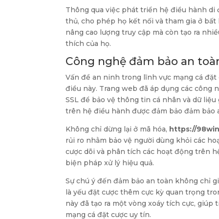
Thông qua việc phát triển hệ điều hành di
thủ, cho phép họ kết nối và tham gia ở bất
nâng cao lượng truy cập mà còn tạo ra nhiề
thích của họ.
Công nghệ đảm bảo an toà
Vấn đề an ninh trong lĩnh vực mạng cá đặt c
điều này. Trang web đã áp dụng các công 
SSL để bảo vệ thông tin cá nhân và dữ liệu
trên hệ điều hành được đảm bảo đảm bảo an
Không chỉ dừng lại ở mã hóa,
https://98win
rủi ro nhằm bảo vệ người dùng khỏi các ho
cược dõi và phân tích các hoạt động trên hệ
biện pháp xử lý hiệu quả.
Sự chú ý đến đảm bảo an toàn không chỉ g
là yếu đặt cược thêm cực kỳ quan trọng tro
này đã tạo ra một vòng xoáy tích cực, giúp
mạng cá đặt cược uy tín.