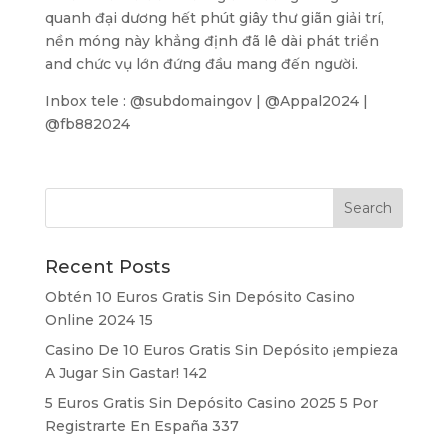
quanh đại dương hết phút giây thư giãn giải trí,
nền móng này khẳng định đã lê dài phát triển
and chức vụ lớn đứng đầu mang đến người.
Inbox tele : @subdomaingov | @Appal2024 |
@fb882024
Recent Posts
Obtén 10 Euros Gratis Sin Depósito Casino
Online 2024 15
Casino De 10 Euros Gratis Sin Depósito ¡empieza
A Jugar Sin Gastar! 142
5 Euros Gratis Sin Depósito Casino 2025 5 Por
Registrarte En España 337