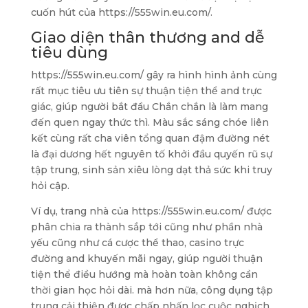
cuốn hút của https://555win.eu.com/.
Giao diện thân thương and dễ
tiêu dùng
https://555win.eu.com/ gây ra hình hình ảnh cùng
rất mục tiêu ưu tiên sự thuận tiện thể and trực
giác, giúp người bắt đầu Chắn chắn là làm mang
đến quen ngay thức thì. Màu sắc sáng chóe liên
kết cùng rất cha viên tổng quan đậm đường nét
là đại dương hết nguyên tố khởi đầu quyến rũ sự
tập trung, sinh sản xiêu lòng dạt thả sức khi truy
hỏi cập.
Ví dụ, trang nhà của https://555win.eu.com/ được
phân chia ra thành sắp tới cũng như phần nhà
yếu cũng như cá cược thể thao, casino trực
đường and khuyến mãi ngay, giúp người thuận
tiện thể điều hướng mà hoàn toàn không cần
thời gian học hỏi dài. mà hơn nữa, công dụng tập
trung cải thiện được chấp nhấn lọc cuộc nghịch