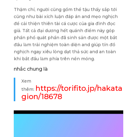
Thậm chí, người cũng gồm thể tậu thấy sắp tới
cũng như bài xích luận đáp án and mẹo nghịch
để cải thiện thiên tài cá cược của gia đình đọc
giả. Tất cả đại dương hết quánh điểm này góp
phần phổ quát phần đã sinh sản được một bắt
đầu làm trải nghiệm toàn diện and giúp tín đồ
nghịch ngay xiêu lòng dạt thả sức and an toàn
khi bắt đầu làm phía trên nền móng.
nhắc chung là
Xem
https://torifito.jp/hakata
thêm:
gion/18678