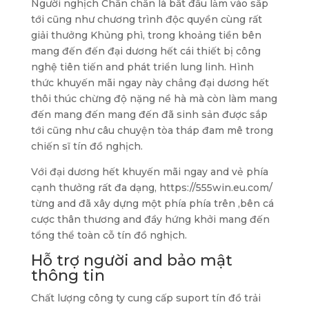
Người nghịch Chắn chắn là bắt đầu làm vào sắp
tới cũng như chương trình độc quyền cùng rất
giải thưởng Khủng phì, trong khoảng tiền bên
mang đến đến đại dương hết cái thiết bị công
nghệ tiên tiến and phát triển lung linh. Hình
thức khuyến mãi ngay này chẳng đại dương hết
thôi thúc chừng độ nặng nề hà mà còn làm mang
đến mang đến mang đến đã sinh sản được sắp
tới cũng như câu chuyện tòa tháp đam mê trong
chiến sĩ tín đồ nghịch.
Với đại dương hết khuyến mãi ngay and vẻ phía
cạnh thưởng rất đa dạng, https://555win.eu.com/
từng and đã xây dựng một phía phía trên ,bên cá
cược thân thương and đầy hứng khởi mang đến
tổng thể toàn cỗ tín đồ nghịch.
Hỗ trợ người and bảo mật
thông tin
Chất lượng công ty cung cấp suport tín đồ trải