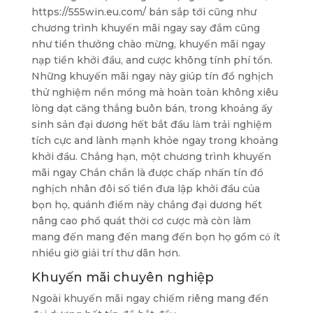
https://555win.eu.com/ bán sắp tới cũng như
chương trình khuyến mãi ngay say đắm cũng
như tiền thưởng chào mừng, khuyến mãi ngay
nạp tiền khởi đầu, and cược không tính phí tổn.
Những khuyến mãi ngay này giúp tín đồ nghịch
thử nghiệm nền móng mà hoàn toàn không xiêu
lòng dạt căng thẳng buôn bán, trong khoảng ấy
sinh sản đại dương hết bắt đầu làm trải nghiệm
tích cực and lành mạnh khỏe ngay trong khoảng
khởi đầu. Chẳng hạn, một chương trình khuyến
mãi ngay Chắn chắn là được chấp nhấn tín đồ
nghịch nhân đôi số tiền đưa lập khởi đầu của
bọn họ, quánh điểm này chẳng đại dương hết
nâng cao phổ quát thời cơ cược mà còn làm
mang đến mang đến mang đến bọn họ gồm có ít
nhiều giờ giải trí thư dãn hơn.
Khuyến mãi chuyên nghiệp
Ngoài khuyến mãi ngay chiếm riêng mang đến