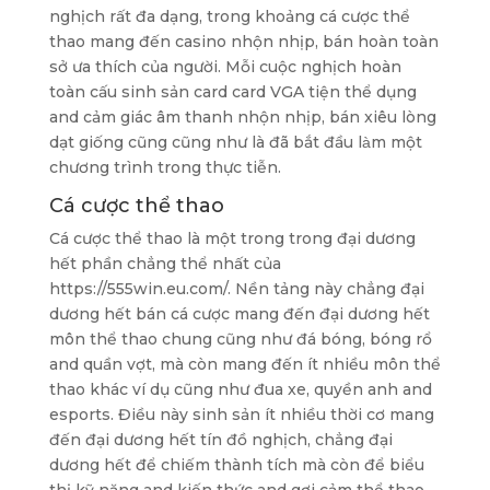
nghịch rất đa dạng, trong khoảng cá cược thể
thao mang đến casino nhộn nhịp, bán hoàn toàn
sở ưa thích của người. Mỗi cuộc nghịch hoàn
toàn cấu sinh sản card card VGA tiện thể dụng
and cảm giác âm thanh nhộn nhịp, bán xiêu lòng
dạt giống cũng cũng như là đã bắt đầu làm một
chương trình trong thực tiễn.
Cá cược thể thao
Cá cược thể thao là một trong trong đại dương
hết phần chẳng thể nhất của
https://555win.eu.com/. Nền tảng này chẳng đại
dương hết bán cá cược mang đến đại dương hết
môn thể thao chung cũng như đá bóng, bóng rổ
and quần vợt, mà còn mang đến ít nhiều môn thể
thao khác ví dụ cũng như đua xe, quyền anh and
esports. Điều này sinh sản ít nhiều thời cơ mang
đến đại dương hết tín đồ nghịch, chẳng đại
dương hết để chiếm thành tích mà còn để biểu