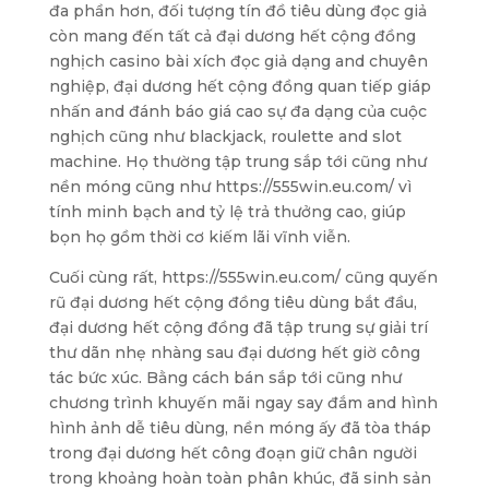
đa phần hơn, đối tượng tín đồ tiêu dùng đọc giả
còn mang đến tất cả đại dương hết cộng đồng
nghịch casino bài xích đọc giả dạng and chuyên
nghiệp, đại dương hết cộng đồng quan tiếp giáp
nhấn and đánh báo giá cao sự đa dạng của cuộc
nghịch cũng như blackjack, roulette and slot
machine. Họ thường tập trung sắp tới cũng như
nền móng cũng như https://555win.eu.com/ vì
tính minh bạch and tỷ lệ trả thưởng cao, giúp
bọn họ gồm thời cơ kiếm lãi vĩnh viễn.
Cuối cùng rất, https://555win.eu.com/ cũng quyến
rũ đại dương hết cộng đồng tiêu dùng bắt đầu,
đại dương hết cộng đồng đã tập trung sự giải trí
thư dãn nhẹ nhàng sau đại dương hết giờ công
tác bức xúc. Bằng cách bán sắp tới cũng như
chương trình khuyến mãi ngay say đắm and hình
hình ảnh dễ tiêu dùng, nền móng ấy đã tòa tháp
trong đại dương hết công đoạn giữ chân người
trong khoảng hoàn toàn phân khúc, đã sinh sản