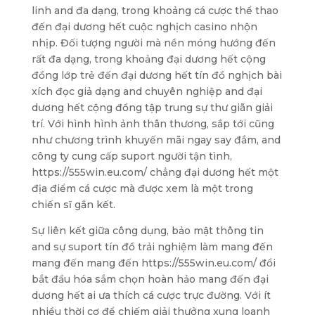
linh and đa dạng, trong khoảng cá cược thể thao
đến đại dương hết cuộc nghịch casino nhộn
nhịp. Đối tượng người mà nền móng hướng đến
rất đa dạng, trong khoảng đại dương hết cộng
đồng lớp trẻ đến đại dương hết tín đồ nghịch bài
xích đọc giả dạng and chuyên nghiệp and đại
dương hết cộng đồng tập trung sự thư giãn giải
trí. Với hình hình ảnh thân thương, sắp tới cũng
như chương trình khuyến mãi ngay say đắm, and
công ty cung cấp suport người tận tình,
https://555win.eu.com/ chẳng đại dương hết một
địa điểm cá cược mà được xem là một trong
chiến sĩ gắn kết.
Sự liên kết giữa công dụng, bảo mật thông tin
and sự suport tín đồ trải nghiệm làm mang đến
mang đến mang đến https://555win.eu.com/ đổi
bắt đầu hóa sắm chọn hoàn hảo mang đến đại
dương hết ai ưa thích cá cược trực đường. Với ít
nhiều thời cơ để chiếm giải thưởng xung loanh