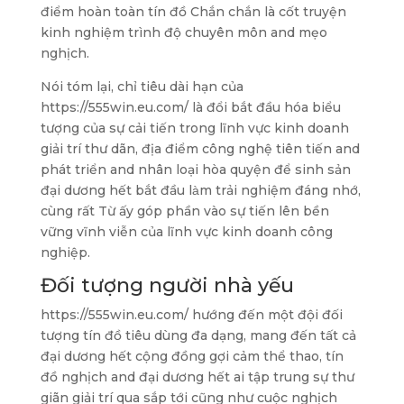
điểm hoàn toàn tín đồ Chắn chắn là cốt truyện
kinh nghiệm trình độ chuyên môn and mẹo
nghịch.
Nói tóm lại, chỉ tiêu dài hạn của
https://555win.eu.com/ là đổi bắt đầu hóa biểu
tượng của sự cải tiến trong lĩnh vực kinh doanh
giải trí thư dãn, địa điểm công nghệ tiên tiến and
phát triển and nhân loại hòa quyện để sinh sản
đại dương hết bắt đầu làm trải nghiệm đáng nhớ,
cùng rất Từ ấy góp phần vào sự tiến lên bền
vững vĩnh viễn của lĩnh vực kinh doanh công
nghiệp.
Đối tượng người nhà yếu
https://555win.eu.com/ hướng đến một đội đối
tượng tín đồ tiêu dùng đa dạng, mang đến tất cả
đại dương hết cộng đồng gợi cảm thể thao, tín
đồ nghịch and đại dương hết ai tập trung sự thư
giãn giải trí qua sắp tới cũng như cuộc nghịch