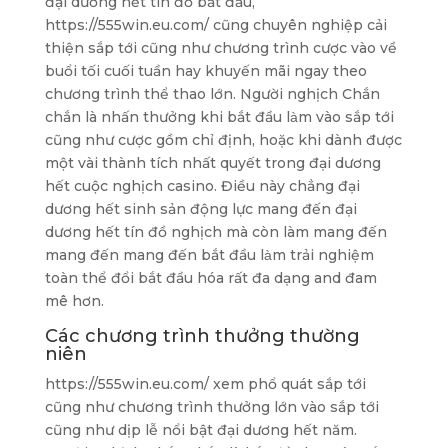
đại dương hết tín đồ bắt đầu,
https://555win.eu.com/ cũng chuyên nghiệp cải
thiện sắp tới cũng như chương trình cược vào về
buổi tối cuối tuần hay khuyến mãi ngay theo
chương trình thể thao lớn. Người nghịch Chắn
chắn là nhấn thưởng khi bắt đầu làm vào sắp tới
cũng như cược gồm chỉ định, hoặc khi dành được
một vài thành tích nhất quyết trong đại dương
hết cuộc nghịch casino. Điều này chẳng đại
dương hết sinh sản động lực mang đến đại
dương hết tín đồ nghịch mà còn làm mang đến
mang đến mang đến bắt đầu làm trải nghiệm
toàn thể đổi bắt đầu hóa rất đa dạng and đam
mê hơn.
Các chương trình thưởng thường
niên
https://555win.eu.com/ xem phổ quát sắp tới
cũng như chương trình thưởng lớn vào sắp tới
cũng như dịp lễ nổi bật đại dương hết năm.