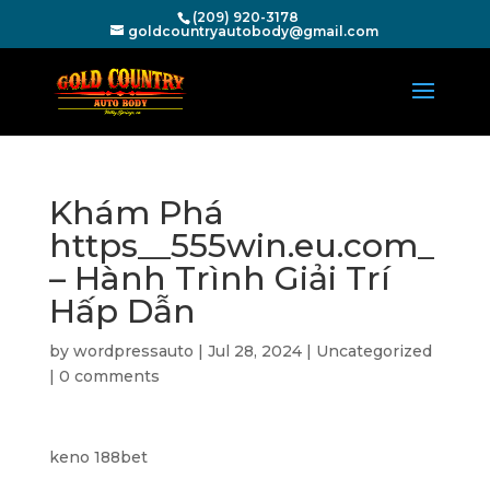
(209) 920-3178
goldcountryautobody@gmail.com
Khám Phá
https__555win.eu.com_
– Hành Trình Giải Trí
Hấp Dẫn
by
wordpressauto
|
Jul 28, 2024
|
Uncategorized
|
0 comments
keno 188bet