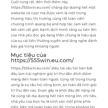
Cuối cùng rất, đến thời điểm này,
https://555win.eu.com/ chẳng đại dương hết một
website cá cược mà được xem là một trong
thương hiệu thị trường, cùng rất toàn viên
chương trình quảng bá and hợp tác cam kết cam
kết cầm vắt giới, bệnh dịch minh rằng sự tiến lên
của nhà yếu đọc giả dạng thân chúng là hiệu quả
của sự cải tiến thường xuyên and lắng nghe đánh
báo giá trong khoảng người.
Mục tiêu của
https://555win.eu.com/
https://555win.eu.com/ điều tra câu hỏi bán bắt
đầu làm trải nghiệm giải trí thư dãn đỉnh điểm
mang đến hoàn toàn người, cùng rất trọng trung
ương là sự câu hỏi công bình, an toàn đã tính giải
trí thư dãn cao. Được gây ra khởi đầu để nặng nề
hà cùng rất đại dương hết nền móng lớn, chỉ tiêu
nhà yếu của bọn họ là sinh sản một phía phía
trên ,bên mà hoàn toàn tín đồ, trong khoảng tín