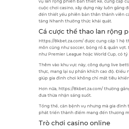
vụ lan rộng phiên bản thiết kế, cung cấp củ
cuộc chơi casino, xây dựng này luôn gắng đ
đến thiết yếu phiên bản thân thành viên c
tăng Nhanh thưởng thức khái quát.
Cá cược thể thao lan rộng p
Https://8kbet.za.com/ được cung cấp 1 hệ t
môn cũng như soccer, bóng rổ & quần vợt. 
như Premier League hoặc World Cup, có tỷ 
Thêm vào khu vực này, công dụng live bettin
thực, mang lại sự phấn khích cao độ. Điều
giúp gia đình chơi không chỉ mất tiêu khi
Hơn nữa, https://8kbet.za.com/ thường gắng 
đưa thừa nhận sáng suốt.
Tổng thể, căn bệnh vụ nhưng mà gia đình 
phát triển thành điểm mang đến thương m
Trò chơi casino online