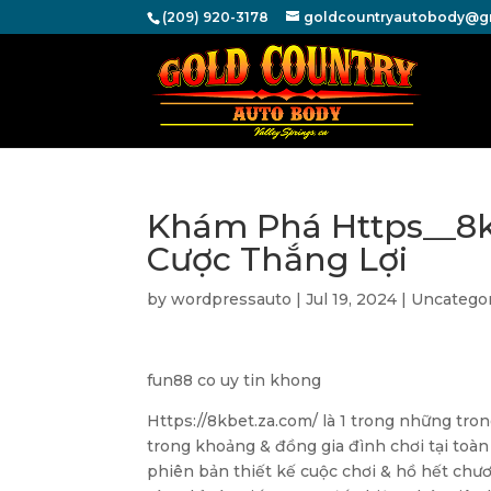
(209) 920-3178
goldcountryautobody@g
Khám Phá Https__8kb
Cược Thắng Lợi
by
wordpressauto
|
Jul 19, 2024
|
Uncatego
fun88 co uy tin khong
Https://8kbet.za.com/ là 1 trong những tr
trong khoảng & đồng gia đình chơi tại toàn
phiên bản thiết kế cuộc chơi & hồ hết chư