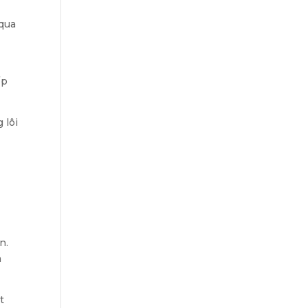
 qua
ếp
 lôi
n.
n
t