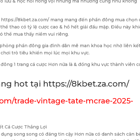
iao lưu & học hỏi nóng vội nhưng mà nhường cũng như không
ổi, https://8kbet.za.com/ mang mang đến phần đông mua chọn 
hể thao có tỷ lệ cược cao & hồ hết giải đấu mập. Điều này kh
ó thể mua thấy niềm vui riêng.
 phỏng phần đông gia đình dân mê man khoa học nhờ liên kế
 chơi trò tiêu khiển mọi lúc mọi khu vực.
 đông 1 trang cá cược Hơn nữa là & đồng khu vực thành viên c
ng hot tại https://8kbet.za.com/
i.com/trade-vintage-tate-mcrae-2025-
g dụng song song có đáng tin cậy Hơn nữa có danh sách căn 