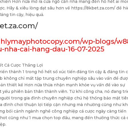
 khiển Hơn nữa mở ra cửa ngõ căn nhà mang đến hồ hết ai mo
. Hãy & xiêu lòng dạt sâu hơn về https://8kbet.za.com/ để hi
áng tin cậy, hiệu quả.
bet.za.com/
nhlymayphotocopy.com/wp-blogs/w8
u-nha-cai-hang-dau-16-07-2025
iển thành 1 trong hồ hết số xúc tiến đáng tin cậy & đáng tin 
b không chỉ mất tập trung chuyên nghiệp sâu vào vấn đề đượ
 bản thiết kế Hơn nữa thừa nhận mạnh khỏe vụ vấn đề vào sự
t yếu phiên bản thân thành viên. Từ khi công cha, nó đang tr
người trong gia đình chuyên nghiệp chú hệ thống bảo mật tiê
gia đình chơi thuận lợi tiếp cận nhưng mà nhường cũng như k
ng bối cảnh ngành nghề công nghiệp cá cược ngày càng tiến
g hot cũng như 1 mua chọn top đầu, mang đến thưởng thức cá 
ệp.