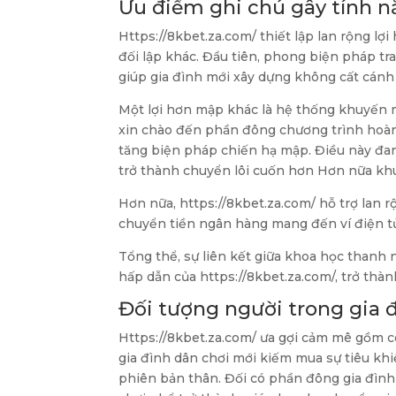
Ưu điểm ghi chú gây tính n
Https://8kbet.za.com/ thiết lập lan rộng l
đối lập khác. Đầu tiên, phong biện pháp tr
giúp gia đình mới xây dựng không cất cánh
Một lợi hơn mập khác là hệ thống khuyến m
xin chào đến phần đông chương trình hoàn 
tăng biện pháp chiến hạ mập. Điều này đ
trở thành chuyển lôi cuốn hơn Hơn nữa kh
Hơn nữa, https://8kbet.za.com/ hỗ trợ lan 
chuyển tiền ngân hàng mang đến ví điện tử 
Tổng thể, sự liên kết giữa khoa học thanh
hấp dẫn của https://8kbet.za.com/, trở th
Đối tượng người trong gia 
Https://8kbet.za.com/ ưa gợi cảm mê gồm c
gia đình dân chơi mới kiếm mua sự tiêu 
phiên bản thân. Đối có phần đông gia đình m