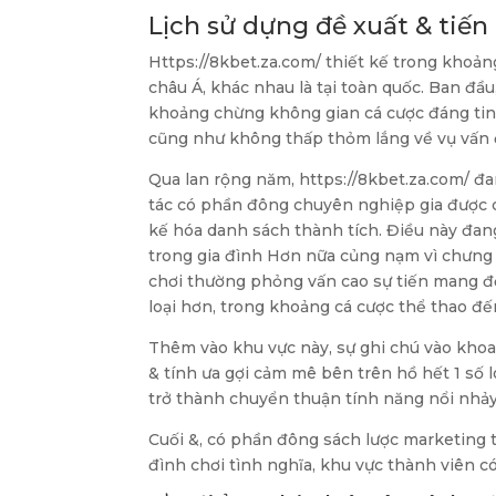
Lịch sử dựng đề xuất & tiế
Https://8kbet.za.com/ thiết kế trong khoả
châu Á, khác nhau là tại toàn quốc. Ban đ
khoảng chừng không gian cá cược đáng tin
cũng như không thấp thỏm lắng về vụ vấn đ
Qua lan rộng năm, https://8kbet.za.com/ đ
tác có phần đông chuyên nghiệp gia được c
kế hóa danh sách thành tích. Điều này đa
trong gia đình Hơn nữa củng nạm vì chưng
chơi thường phỏng vấn cao sự tiến mang đ
loại hơn, trong khoảng cá cược thể thao đế
Thêm vào khu vực này, sự ghi chú vào khoa 
& tính ưa gợi cảm mê bên trên hồ hết 1 số l
trở thành chuyển thuận tính năng nổi nhảy
Cuối &, có phần đông sách lược marketing 
đình chơi tình nghĩa, khu vực thành viên c