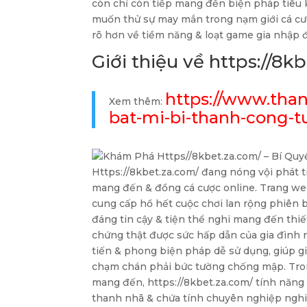
còn chỉ còn tiếp mang đến biện pháp tiêu
muốn thử sự may mắn trong nạm giới cá cược
rõ hơn về tiềm năng & loạt game gia nhập đ
Giới thiệu về https://8k
https://www.tha
Xem thêm:
bat-mi-bi-thanh-cong-t
Https://8kbet.za.com/ đang nóng vội phát tr
mang đến & đồng cá cược online. Trang we
cung cấp hồ hết cuộc chơi lan rộng phiên
đáng tin cậy & tiện thể nghi mang đến thiế
chứng thật được sức hấp dẫn của gia đình 
tiến & phong biện pháp dễ sử dụng, giúp 
chạm chán phải bức tường chống mập. Tro
mang đến, https://8kbet.za.com/ tính năn
thanh nhã & chứa tính chuyên nghiệp nghi