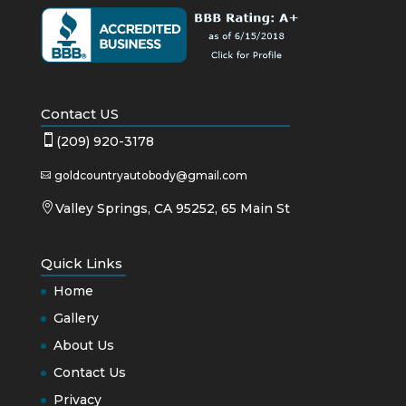
Contact US

(209) 920-3178
goldcountryautobody@gmail.com


Valley Springs, CA 95252, 65 Main St
Quick Links
Home
Gallery
About Us
Contact Us
Privacy