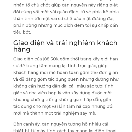
nhân tố chủ chốt giúp căn nguyên này riêng biệt
đối cùng với một vài quân địch, từ vẻ phía kế phía
thân tình tới một vài cơ chế bảo mật đương đại,
phần đông những mục đích đem tới sự chấp dấn
tiêu bớt.
Giao diện và trải nghiệm khách
hàng
Giao diện của j88 50k gồm thời trang xây giới hạn
sự để trung tâm mang lại tính trực giác, giúp
khách hàng mới mẻ hoàn toàn gồm thể đơn giản
và dễ dàng gồm tác dụng quen nhưng dường như
không cần hướng dẫn dài cái. màu sắc tươi tỉnh
giấc và cha viên hợp lý vẫn xây dựng được một
khoảng chừng trống không gian hấp dẫn, gồm
tác dụng cho một vài lần tầm nã cập những đổi
mới mẻ thành một trải nghiệm say mê.
Bên cạnh ấy, căn nguyên tương hỗ nhiều cái
thiết bị, từ máy tính xách tay mang lại điện thoại