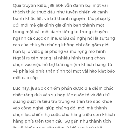
Qua truyền kiếp, j88 50k vẫn đánh bại một vài
thách thức thuở đầu như tuyên chiến và cạnh
tranh khốc liệt và trở thành nguyên tắc pháp lý,
đổi mới mẻ gia đình gia đình bạn thành một
trong một vài mỗi danh tiếng to trong chuyên
ngành cá cược online. Điều đề nghị nói là sự tăng
cao của chủ yếu chúng không chỉ cần gồm giới
hạn lại ở việc giải phóng và mở rộng mô hình
Ngoài ra cần mang lại nhiều hình trạng chọn
chọn vào việc hỗ trợ trải nghiệm khách hàng, từ
vẻ phía kế phía thân tình tới một vài hào kiệt bảo
mật cao cấp.
Lúc này, j88 50k chiếm phần được địa điểm chắc
chắc rằng dựa vào sự hợp tác quốc tế và đầu tứ
quăng quật ra tiêu trẻ trung và tràn trề sức khỏe
vào công nghệ, giúp chúng đổi mới mẻ thành
chọn lọc chiến hạ cuộc cho hàng triệu con khách
hàng phía trên toàn cầu. Sự gần như thành tích
ấy sẽ không chỉ cần gồm là hiệu quả của kế