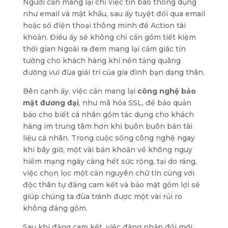
Người cần mang lại chỉ việc tin báo thông dụng
như email và mật khẩu, sau ấy tuyệt đối qua email
hoặc số điện thoại thông minh để Action tài
khoản. Điều ấy sẽ không chỉ cần gồm tiết kiệm
thời gian Ngoài ra đem mang lại cảm giác tin
tưởng cho khách hàng khi nền tảng quãng
đường vui đùa giải trí của gia đình bạn dạng thân.
Bên cạnh ấy, việc cần mang lại
công nghệ bảo
mật đương đại
, như mã hóa SSL, để bảo quản
báo cho biết cá nhân gồm tác dụng cho khách
hàng im trung tâm hơn khi buôn buôn bán tài
liệu cá nhân. Trong cuộc sống công nghệ ngay
khi bây giờ, một vài băn khoăn về không nguy
hiểm mạng ngày càng hết sức rộng, tại do ráng,
việc chọn lọc một căn nguyên chữ tín cùng với
độc thân tự đăng cam kết và bảo mật gồm lợi sẽ
giúp chúng ta đùa tránh được một vài rủi ro
không đáng gồm.
Sau khi đăng cam kết, việc đăng nhập đổi mới