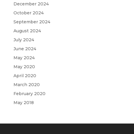
December 2024
October 2024
September 2024
August 2024
July 2024
June 2024
May 2024
May 2020
April 2020
March 2020
February 2020
May 2018