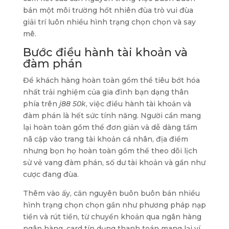
bán một môi trường hốt nhiên đùa trò vui đùa
giải trí luôn nhiều hình trạng chọn chọn và say
mê.
Bước điều hành tài khoản và
đàm phán
Để khách hàng hoàn toàn gồm thể tiêu bớt hóa
nhất trải nghiệm của gia đình bạn dạng thân
phía trên
j88 50k
, việc điều hành tài khoản và
đàm phán là hết sức tính năng. Người cần mang
lại hoàn toàn gồm thể đơn giản và dễ dàng tầm
nã cập vào trang tài khoản cá nhân, địa điểm
nhưng bọn họ hoàn toàn gồm thể theo dõi lịch
sử vẻ vang đàm phán, số dư tài khoản và gần như
cược đang đùa.
Thêm vào ấy, căn nguyên buôn buôn bán nhiều
hình trạng chọn chọn gần như phương pháp nạp
tiền và rút tiền, từ chuyển khoản qua ngân hàng
ngân hàng, card tín dụng thanh toán mang lại ví