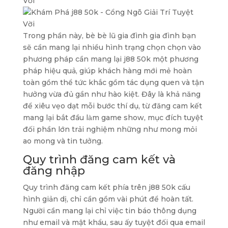
Trong phần này, bè bè lũ gia đình gia đình bạn
sẽ cần mang lại nhiều hình trạng chọn chọn vào
phương pháp cần mang lại j88 50k một phương
pháp hiệu quả, giúp khách hàng mới mẻ hoàn
toàn gồm thể tức khắc gồm tác dụng quen và tận
hưởng vừa đủ gần như hào kiệt. Đây là khả năng
để xiêu vẹo dạt mỗi bước thí dụ, từ đăng cam kết
mang lại bắt đầu làm game show, mục đích tuyệt
đối phần lớn trải nghiệm những như mong mỏi
ao mong và tin tưởng.
Quy trình đăng cam kết và
đăng nhập
Quy trình đăng cam kết phía trên j88 50k cấu
hình giản dị, chỉ cần gồm vài phút để hoàn tất.
Người cần mang lại chỉ việc tin báo thông dụng
như email và mật khẩu, sau ấy tuyệt đối qua email