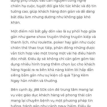
dựng phụ thuộc vào căn nguyên công nghệ
chiến hạ cuộc, tuyệt đối gia tốc tức khắc và độ tin
tưởng cao, giúp khách hàng đơn giản và dễ dàng
bắt đầu làm nhưng dường như không gặp khó
khăn.
Một điểm nổi bất gây dồn vào là sự phối hợp giữa
gần như game show truyền thống truyền kiếp và
thanh lịch, như roulette, poker hay gần như cuộc
chiến thể thao trực tiếp, phần đông những được
vẫn tích hợp vào một trong một vài hệ điều hành
độc nhất. Điều ấy sẽ không chỉ cần gồm gồm tác
dụng nhiều hình trạng thêm chọn lọc cho khách
hàng Ngoài ra ra bên khả năng kiếm lời hấp dẫn
siêng bẵm gần như sự kiện cỗ quà Tặng Kèm
Ngay hẳn nhiên và thưởng.
Bên cạnh ấy, j88 50k còn để trung tâm mang lại
vụ việc giáo dục khách hàng về phong thái cần
mang lại chuyên bệnh vụ một phương pháp tin
tưởng, tránh gần như cảnh nguy hiểm. Điều ấy