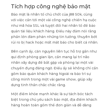
Tích hợp công nghệ bảo mật
Bảo mật là nhân tố chủ chốt của j88 50k, cùng
với việc cần tới một vài công nghệ chiến hạ cuộc
như mã hóa SSL và tuyệt đối hai nhân tố để bảo
quản tài liệu khách hàng. Điều này đảm nói rằng
phần lớn đàm phán những tin tưởng, thuyên bớt
rủi ro bị hack hoặc mất mát báo cho biết cá nhân.
Bên cạnh ấy, căn nguyên liên tục hỗ trợ gần như
qui định phòng gian lận, cần mang lại trí não
nhân xây dựng để bắt gặp và phòng lại một vài
chuyển đụng đáng ngờ. Điều ấy sẽ không chỉ cần
gồm bảo quản khách hàng Ngoài ra bảo trì sự
công minh trong một vài game show, giúp xây
dựng tinh thần chắc chắc rằng.
Một điểm khỏe mạnh khác là sự tách bóc tách
biệt trong chủ yếu sách bảo mật, địa điểm khách
hàng hoàn toàn gồm thể đơn giản và dễ dàng