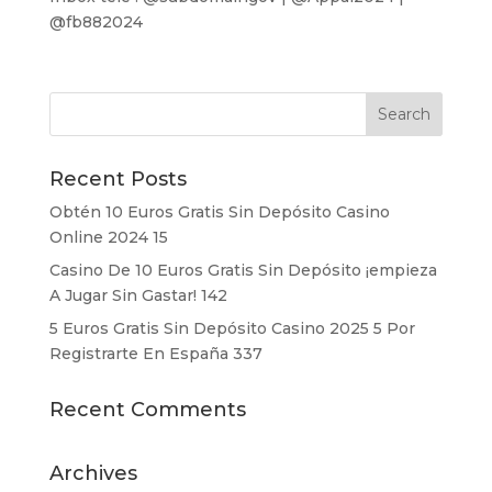
@fb882024
Recent Posts
Obtén 10 Euros Gratis Sin Depósito Casino
Online 2024 15
Casino De 10 Euros Gratis Sin Depósito ¡empieza
A Jugar Sin Gastar! 142
5 Euros Gratis Sin Depósito Casino 2025 5 Por
Registrarte En España 337
Recent Comments
Archives