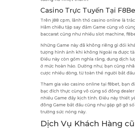
Casino Trực Tuyến Tại F8Be
Trên j88 cpm, lãnh thổ casino online là t
Hâm chiêu tập say đắm Game cùng vô cùng 
baccarat cũng như nhiều slot machine, f8be
Những Game này đã không riêng gì đối khá
tượng hình ảnh khi không Ngoài ra được t
Điều này còn gồm nghĩa rằng, dung dịch l
ở mức hoàn hảo. Dường như, bạn cũng nhân
cược nhiều dòng, từ toàn thể người bắt đ
Tham gia vào casino online tại f8bet, bạn 
bạc đích thực cùng vô cùng số đông deale
nhiều Game đầy kịch tính. Điều này thiết yế
đông Game bắt đầu cũng như gặp gỡ gỡ số 
trường sức nóng này.
Dịch Vụ Khách Hàng cũ