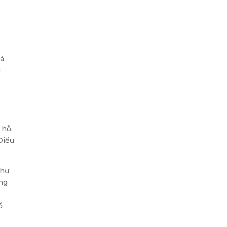
cá
g
 hỗ.
Điều
như
ớng
ổ