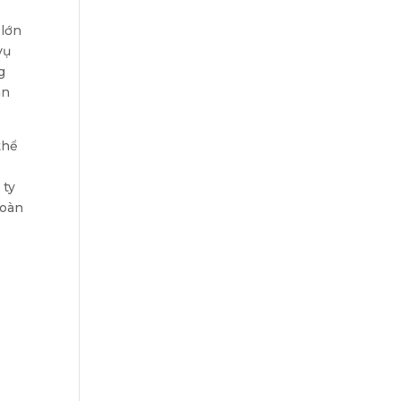
 lớn
vụ
g
àn
thể
 ty
toàn