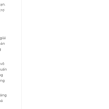
bạn.
trợ
giải
bản
g
 vô
huấn
ng
ông
năng
hả