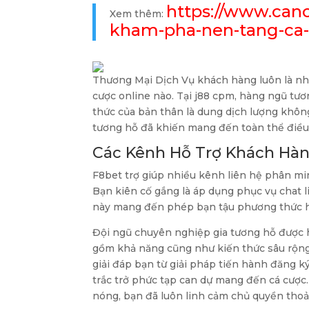
https://www.can
Xem thêm:
kham-pha-nen-tang-ca-
Thương Mại Dịch Vụ khách hàng luôn là nhâ
cược online nào. Tại j88 cpm, hàng ngũ tư
thức của bản thân là dung dịch lượng không 
tương hỗ đã khiến mang đến toàn thể điề
Các Kênh Hỗ Trợ Khách Hà
F8bet trợ giúp nhiều kênh liên hệ phân min
Bạn kiên cố gắng là áp dụng phục vụ chat l
này mang đến phép bạn tậu phương thức hợ
Đội ngũ chuyên nghiệp gia tương hỗ được
gồm khả năng cũng như kiến thức sâu rộng 
giải đáp bạn từ giải pháp tiến hành đăng k
trắc trở phức tạp can dự mang đến cá cượ
nóng, bạn đã luôn linh cảm chủ quyền thoả