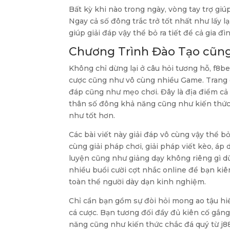
Bất kỳ khi nào trong ngày, vòng tay trợ g
Ngay cả số đông trắc trở tốt nhất như lấy l
giúp giải đáp vậy thể bỏ ra tiết để cả gia đ
Chương Trình Đào Tạo cũn
Không chỉ dừng lại ở câu hỏi tương hỗ, f8
cược cũng như vô cùng nhiều Game. Trang c
đáp cũng như mẹo chơi. Đây là địa điểm cả
thân số đông khả năng cũng như kiến thức 
như tốt hơn.
Các bài viết này giải đáp vô cùng vậy thể b
cùng giải pháp chơi, giải pháp viết kèo, á
luyện cũng như giảng dạy không riêng gì dừ
nhiều buổi cười cợt nhắc online để bạn ki
toàn thể người dày dạn kinh nghiệm.
Chỉ cần bạn gồm sự đòi hỏi mong ao tậu h
cá cược. Bạn tương đối đầy đủ kiên cố gắng 
năng cũng như kiến thức chắc đá quý từ j8