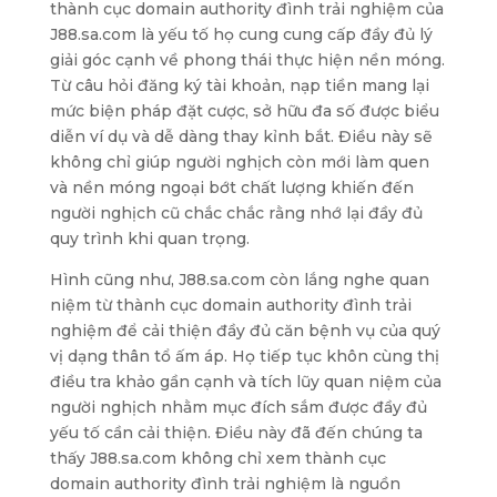
thành cục domain authority đình trải nghiệm của
J88.sa.com là yếu tố họ cung cung cấp đầy đủ lý
giải góc cạnh về phong thái thực hiện nền móng.
Từ câu hỏi đăng ký tài khoản, nạp tiền mang lại
mức biện pháp đặt cược, sở hữu đa số được biểu
diễn ví dụ và dễ dàng thay kỉnh bắt. Điều này sẽ
không chỉ giúp người nghịch còn mới làm quen
và nền móng ngoại bớt chất lượng khiến đến
người nghịch cũ chắc chắc rằng nhớ lại đầy đủ
quy trình khi quan trọng.
Hình cũng như, J88.sa.com còn lắng nghe quan
niệm từ thành cục domain authority đình trải
nghiệm để cải thiện đầy đủ căn bệnh vụ của quý
vị dạng thân tổ ấm áp. Họ tiếp tục khôn cùng thị
điều tra khảo gần cạnh và tích lũy quan niệm của
người nghịch nhằm mục đích sắm được đầy đủ
yếu tố cần cải thiện. Điều này đã đến chúng ta
thấy J88.sa.com không chỉ xem thành cục
domain authority đình trải nghiệm là nguồn