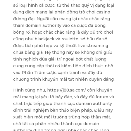
số loại hình cá cược, từ thể thao quý vị dạng loại
dung dịch mang lại phần đông trò chơi casino
đương đại. Người cần mang lại chắc chắc rằng
tham domain authority vào cá cược đá bóng,
bóng rổ, hoặc chắc chắc rằng là đầy đủ trò chơi
cũng như blackjack và roulette, sở hữu đa số
được tích phù hợp và kỹ thuật live streaming
chữa bảng giá. Hệ thống này sẽ không chỉ giấu
tính nghịch đùa giải trí ngoại bớt chất lượng
cung cung cấp thời cơ kiếm tiền đích thực, nhờ
vào Phần Trăm cược cạnh tranh và đầy đủ
chương trình khuyến mãi tất nhiên duyên dáng.
Hình cũng như, https://j88.sa.com/ còn khuyến
mãi mang lại yếu tố bầy đàn, và đầy đủ forum và
chat trực tiếp giúp thành cục domain authority
đình trải nghiệm bàn thảo biện pháp. Điều này
xuất hiện một môi trường trùng hợp thân mật,
chỗ tất cả phần nhiều thành cục domain
authority đình trong ngôi nhà chắc chắc rằng