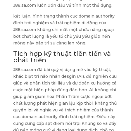
J88.sa.com luôn đón đầu về tính một thể dụng.
kết luận, hình trạng thành cục domain authority
đình trải nghiệm và trải nghiệm di động của
J88.sa.com không chỉ mất một chức năng ngoại
bớt chất lượng là yếu tố chủ yếu yếu giúp nền
móng này bảo trì sự càng lan rộng.
Tích hợp kỹ thuật tiên tiến và
phát triển
J88.sa.com đã bài quý vị dạng mẽ vào kỹ thuật,
khác biệt trí não nhân desgin (AI), để nghiên cứu
giúp và phân tích tài liệu và dự đoán xu hướng cá
cược một biện pháp đúng đắn hơn. AI không chỉ
giúp giảm giảm hóa Phần Trăm cược ngoại bớt
chất lượng phát hiện gian lậu kịp thời, kháng thủ
quyền lợi và nghĩa vụ và trách nhiệm của thành
cục domain authority đình trải nghiệm. Điều này
cung cung cấp sệt điểm nổi trội Khủng so và đầy
đủ nền móng quý vị dạng loại dung dịch, chỗ cơ