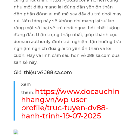
càng phát triển, https://j88.sa.com/ nổi lên cũng
như một điều mang lại đúng đắn yên ổn thân
đến phần đông ai mê mê say đầy đủ trò chơi may
rủi. Nền tảng này sẽ không chỉ mang lại sự lan
rộng một số loại về trò chơi ngoại bớt chất lượng
đúng đắn thận trọng thấp nhất, giúp thành cục
domain authority đình trải nghiệm tận hưởng trải
nghiệm nghịch đùa giải trí yên ổn thân và lôi
cuốn. Hãy và linh cảm sâu hơn về J88.sa.com qua
san sẻ này.
Giới thiệu về J88.sa.com
Xem
https://www.docauchin
thêm:
hhang.vn/wp-user-
profile/truc-tuyen-dv88-
hanh-trinh-19-07-2025