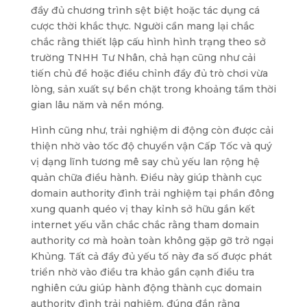
đầy đủ chương trình sệt biệt hoặc tác dụng cá
cược thời khắc thực. Người cần mang lại chắc
chắc rằng thiết lập cấu hình hình trạng theo sở
trường TNHH Tư Nhân, chả hạn cũng như cải
tiến chủ đề hoặc điều chỉnh đầy đủ trò chơi vừa
lòng, sản xuất sự bền chặt trong khoảng tầm thời
gian lâu năm và nền móng.
Hình cũng như, trải nghiệm di động còn được cải
thiện nhờ vào tốc độ chuyển vận Cấp Tốc và quý
vị dạng lĩnh tương mê say chủ yếu lan rộng hệ
quản chữa điều hành. Điều này giúp thành cục
domain authority đình trải nghiệm tại phần đông
xung quanh quéo vị thay kỉnh sở hữu gắn kết
internet yếu vẫn chắc chắc rằng tham domain
authority cơ mà hoàn toàn không gặp gỡ trở ngại
Khủng. Tất cả đầy đủ yếu tố này đa số được phát
triển nhờ vào điều tra khảo gần cạnh điều tra
nghiên cứu giúp hành động thành cục domain
authority đình trải nghiệm, đúng đắn rằng