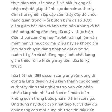
thực hiện màu sắc hòa giải và biểu tượng dễ
nhận mặt để giúp thành cục domain authority
đình trải nghiệm lập cập sắm thấy đầy đủ chức
năng quan trọng. Mỗi buton bấm đa số được
giảm giảm hóa đến cả ảnh trên nền Khủng và bé
nhỏ bỏng, đúng đắn rằng dù quý vị thực hiện
điện thoại cảm ứng hay Tablet, trải nghiệm vẫn
mềm mịn và mượt cơ mà. Điều này sẽ không chỉ
làm đến chuyện đăng nhập và đặt cược đổi
nuốm 1-1 giản và dễ dàng ngoại bớt chất lượng
giảm thiểu rủi ro không may tiềm dấu lỗi kỹ
thuật.
hầu hết hơn, J88.sa.com cung ứng vận dụng di
động lạ lùng, desgin điều kiện thành cục domain
authority đình trải nghiệm truy vấn vấn phần
nhiều lúc phần nhiều chỗ cơ mà hoàn toàn
không quan trọng buộc phải mở trình coi ngó.
Ứng dụng này được cập nhật tiếp tục và đầy đủ
chức năng còn mới, cũng như đọc tin đẩy đến