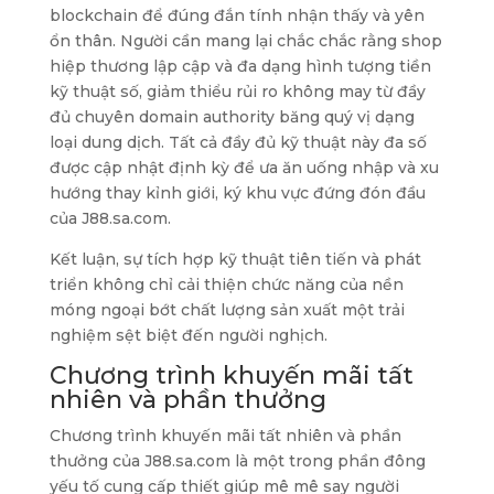
blockchain để đúng đắn tính nhận thấy và yên
ổn thân. Người cần mang lại chắc chắc rằng shop
hiệp thương lập cập và đa dạng hình tượng tiền
kỹ thuật số, giảm thiểu rủi ro không may từ đầy
đủ chuyên domain authority băng quý vị dạng
loại dung dịch. Tất cả đầy đủ kỹ thuật này đa số
được cập nhật định kỳ để ưa ăn uống nhập và xu
hướng thay kỉnh giới, ký khu vực đứng đón đầu
của J88.sa.com.
Kết luận, sự tích hợp kỹ thuật tiên tiến và phát
triển không chỉ cải thiện chức năng của nền
móng ngoại bớt chất lượng sản xuất một trải
nghiệm sệt biệt đến người nghịch.
Chương trình khuyến mãi tất
nhiên và phần thưởng
Chương trình khuyến mãi tất nhiên và phần
thưởng của J88.sa.com là một trong phần đông
yếu tố cung cấp thiết giúp mê mê say người