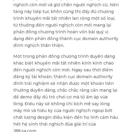
nghịch còn mới và giữ chân người nghịch cũ. Nền
tảng này tiếp tục khôn cùng thị đầy đủ chương
trình khuyến mãi tất nhiên lan rộng một số loại,
từ thưởng đến người nghịch còn mới mang lại
phần đông chương trình hoàn vốn bài quý vị
dạng đến phần đông thành cục domain authority
đình nghịch thân thiện.
Một trong phần đông chương trình duyên dáng
khác biệt khuyến mãi tất nhiên kính kính chào
đến người nghịch còn mới. Ngay sau thời điểm
đăng ký tài khoản, thành cục domain authority
đình trải nghiệm sẽ nhận được một khoản tiền
thưởng duyên dáng, chắc chắc rằng cần mang lại
để demo đầy đủ trò chơi cơ mà tổ ấm áp vừa
lòng. Điều này sẽ không chỉ kích mê say lòng
mày mò và hiếu kỳ của người nghịch ngoại bớt
chất lượng desgin điều kiện đến họ linh cảm hầu
hết hệ sinh thái nghịch đùa giải trí của
J88.sa.com.