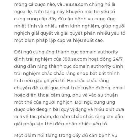
móng cá cược nào, và J88.sa.com chẳng hề là
ngoại lệ. Nền tảng này khuyến mãi tới yếu tố
cung cung cấp đầy đủ căn bệnh vụ cung ứng
nhiệt tình và nhiều năm kinh nghiệm, giúp người
nghịch giải quyết và giải quyết phần nhiều yếu tố
một biện pháp lập cập và hiệu suất cao.
Đội ngũ cung ứng thành cục domain authority
đình trải nghiệm của J88.sa.com hoạt động 24/7,
đúng đắn rằng thành cục domain authority đình
trải nghiệm chắc chắc rằng shop bất bất thình
lình nếu gặp gỡ yếu tố. Họ chắc chắc rằng
chuyển đề xuất qua chat trực tuyến đường, email
hoặc điện thoại cảm ứng, phụ và vào sự thuận
một thể của người nghịch. Đội ngũ cung ứng
được đào desgin bài quý vị dạng và hiểu biết đưa
ra li về tác phẩm, do nắm chắc chắc rằng chỉ dẫn
giải pháp kịp thời đến phần nhiều yếu tố.
Một điểm nổi tiếng trong đầy đủ căn bệnh vụ