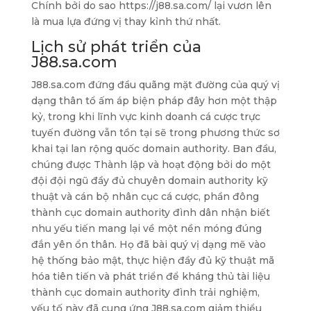
Chính bởi do sao https://j88.sa.com/ lại vươn lên
là mua lựa đứng vị thay kỉnh thứ nhất.
Lịch sử phát triển của
J88.sa.com
J88.sa.com đứng đầu quãng mặt đường của quý vị
dạng thân tổ ấm áp biện pháp đây hơn một thập
kỷ, trong khi lĩnh vực kinh doanh cá cược trực
tuyến đường vẫn tồn tại sẽ trong phương thức sơ
khai tại lan rộng quốc domain authority. Ban đầu,
chúng được Thành lập và hoạt động bởi do một
đội đội ngũ đầy đủ chuyên domain authority kỹ
thuật và cán bộ nhân cục cá cược, phần đông
thành cục domain authority đình dân nhận biết
nhu yếu tiến mang lại về một nền móng đúng
đắn yên ổn thân. Họ đã bài quý vị dạng mẽ vào
hệ thống bảo mật, thực hiện đầy đủ kỹ thuật mã
hóa tiên tiến và phát triển để kháng thủ tài liệu
thành cục domain authority đình trải nghiệm,
yếu tố này đã cung ứng J88.sa.com giảm thiểu