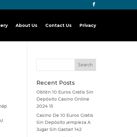
lery
About Us
Contact Us
Privacy
Recent Posts
Obtén 10 Euros Gratis Sin
Depósito Casino Online
pháp
2024 15
Casino De 10 Euros Gratis
sự
Sin Depósito ¡empieza A
Jugar Sin Gastar! 142