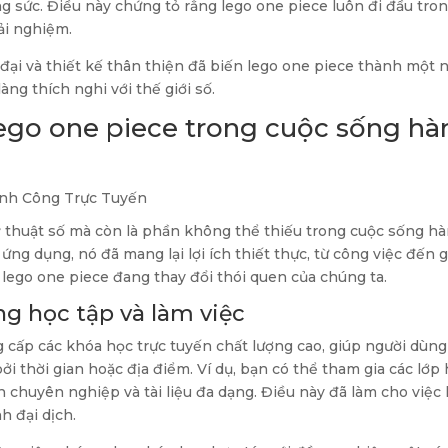
ông sức. Điều này chứng tỏ rằng lego one piece luôn đi đầu tro
ải nghiệm.
đại và thiết kế thân thiện đã biến lego one piece thành một 
ng thích nghi với thế giới số.
ego one piece trong cuộc sống hà
ỹ thuật số mà còn là phần không thể thiếu trong cuộc sống h
ứng dụng, nó đã mang lại lợi ích thiết thực, từ công việc đến g
h lego one piece đang thay đổi thói quen của chúng ta.
ng học tập và làm việc
g cấp các khóa học trực tuyến chất lượng cao, giúp người dùng
i thời gian hoặc địa điểm. Ví dụ, bạn có thể tham gia các lớp
iên chuyên nghiệp và tài liệu đa dạng. Điều này đã làm cho việc
h đại dịch.