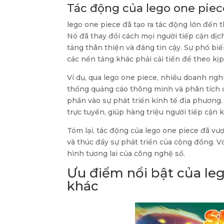
Tác động của lego one piec
lego one piece đã tạo ra tác động lớn đến
Nó đã thay đổi cách mọi người tiếp cận dị
tảng thân thiện và đáng tin cậy. Sự phổ bi
các nền tảng khác phải cải tiến để theo kịp
Ví dụ, qua lego one piece, nhiều doanh ngh
thống quảng cáo thông minh và phân tích d
phần vào sự phát triển kinh tế địa phương.
trực tuyến, giúp hàng triệu người tiếp cận 
Tóm lại, tác động của lego one piece đã vư
và thúc đẩy sự phát triển của cộng đồng. Vớ
hình tương lai của công nghệ số.
Ưu điểm nổi bật của leg
khác