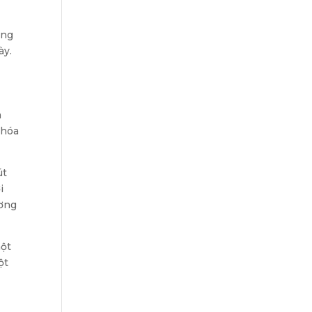
ong
ày.
m
 hóa
út
i
ương
một
ột