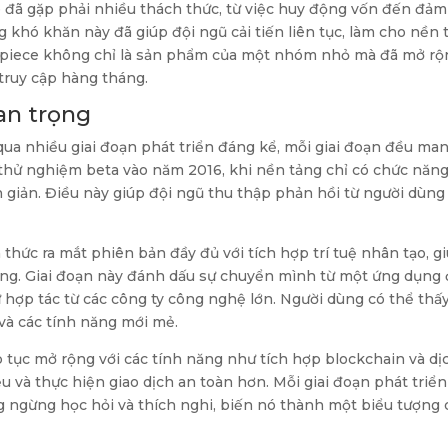
e đã gặp phải nhiều thách thức, từ việc huy động vốn đến đảm
g khó khăn này đã giúp đội ngũ cải tiến liên tục, làm cho nền 
e piece không chỉ là sản phẩm của một nhóm nhỏ mà đã mở rộ
 truy cập hàng tháng.
an trọng
 qua nhiều giai đoạn phát triển đáng kể, mỗi giai đoạn đều ma
ạn thử nghiệm beta vào năm 2016, khi nền tảng chỉ có chức năn
 giản. Điều này giúp đội ngũ thu thập phản hồi từ người dùng
thức ra mắt phiên bản đầy đủ với tích hợp trí tuệ nhân tạo, g
ùng. Giai đoạn này đánh dấu sự chuyển mình từ một ứng dụng 
hợp tác từ các công ty công nghệ lớn. Người dùng có thể thấy
và các tính năng mới mẻ.
 tục mở rộng với các tính năng như tích hợp blockchain và dị
ệu và thực hiện giao dịch an toàn hơn. Mỗi giai đoạn phát triển
 ngừng học hỏi và thích nghi, biến nó thành một biểu tượng 