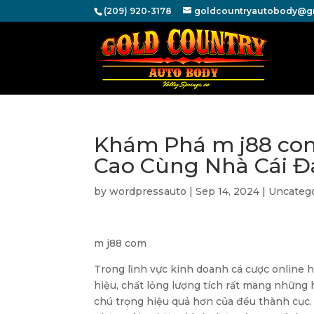
(209) 920-3178
goldcountryautobody@g
Khám Phá m j88 com
Cao Cùng Nhà Cái 
by
wordpressauto
|
Sep 14, 2024
|
Uncateg
m j88 com
Trong lĩnh vực kinh doanh cá cược online 
hiệu, chất lỏng lượng tích rất mang những 
chú trọng hiệu quả hơn của đều thành cục.