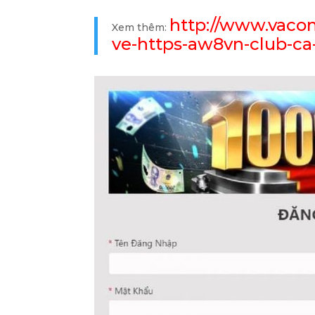
http://www.vaco
Xem thêm:
ve-https-aw8vn-club-ca