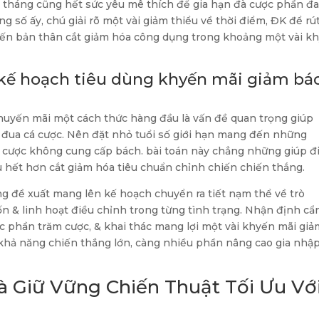
 tháng cũng hết sức yêu mê thích để gia hạn đà cược phần đ
g số ấy, chú giải rõ một vài giảm thiểu về thời điểm, ĐK để rú
ến bản thân cắt giảm hóa công dụng trong khoảng một vài k
 kế hoạch tiêu dùng khyến mãi giảm bá
huyến mãi một cách thức hàng đầu là vấn đề quan trọng giúp
 đua cá cược. Nên đặt nhỏ tuổi số giới hạn mang đến những
 cược không cung cấp bách. bài toán này chẳng những giúp đ
 hết hơn cắt giảm hóa tiêu chuẩn chỉnh chiến chiến thắng.
óng đề xuất mang lên kế hoạch chuyển ra tiết nạm thể về trò
ốn & linh hoạt điều chỉnh trong từng tình trạng. Nhận định cẩ
c phần trăm cược, & khai thác mang lợi một vài khyến mãi giả
khả năng chiến thắng lớn, càng nhiều phần nâng cao gia nhậ
 Giữ Vững Chiến Thuật Tối Ưu Vớ