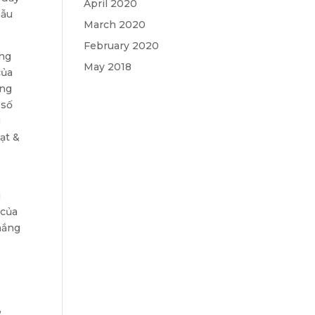
April 2020
mẫu
March 2020
February 2020
ang
May 2018
của
áng
 số
u
ạt &
i
 của
hắng
,