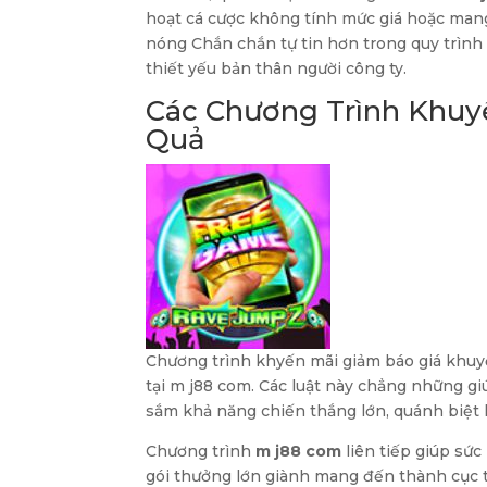
hoạt cá cược không tính mức giá hoặc mang
nóng Chắn chắn tự tin hơn trong quy trình 
thiết yếu bản thân người công ty.
Các Chương Trình Khuy
Quả
Chương trình khyến mãi giảm báo giá khuyế
tại m j88 com. Các luật này chẳng những 
sắm khả năng chiến thắng lớn, quánh biệt
Chương trình
m j88 com
liên tiếp giúp sức
gói thưởng lớn giành mang đến thành cục 