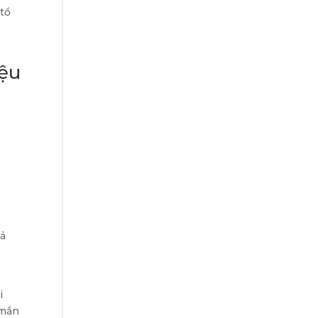
 tổ
iệu
uả
i
 mắn