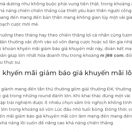
 mà dường như không buộc phải vung tiền thật, trong khoảng 
hả năng chiến chiến thắng của thiết yếu bản thân người công 
ng đến mang đến bản thân mang không gian lũy một vài gi
hoạch cược mới mẻ.
 thưởng theo tháng hay theo chiến thắng lợi cá nhân cũng tươ
dấn thưởng xác định vào số vốn đang cược hoặc số lần gia nh
vài khoản khyến mãi giảm báo giá khuyến mãi này, đoàn kết m
chắn giúp lớn nhất hóa doanh thu trong khoảng
m j88 com
, đổ
 thực sự.
ại khyến mãi giảm báo giá khuyến mãi lô
 giành mang đến tân thủ thường gồm giải thưởng ĐK, thưởng
c giá trong những round đánh lớn. Khi khai thác đúng một vài
ập trải nghiệm được ít nhiều chọn sắm trò nghịch không tính
lớn trong khoảng số vốn Lúc đầu nhỏ tuổi bỏng. Đồng thời, v
hyến mãi giảm báo giá khuyến mãi còn làm mang đến mang đế
hả năng lôi cuốn để nâng cao khả năng chiến thắng.