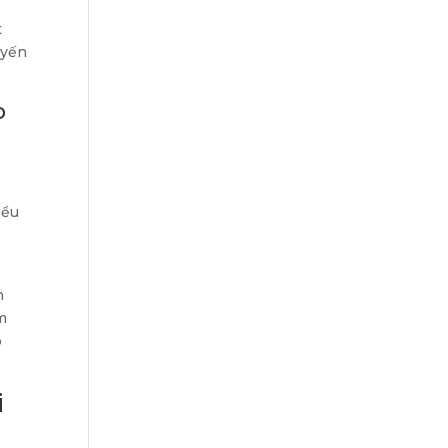
a
t
hyến
o
iều
n
m
p
i