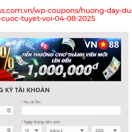
ns.com.vn/wp-coupons/huong-day-du
-cuoc-tuyet-voi-04-08-2025