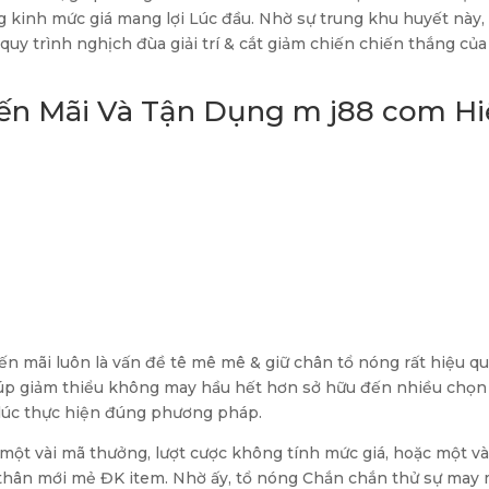
 kinh mức giá mang lợi Lúc đầu. Nhờ sự trung khu huyết này,
quy trình nghịch đùa giải trí & cắt giảm chiến chiến thắng của
ến Mãi Và Tận Dụng m j88 com H
n mãi luôn là vấn đề tê mê mê & giữ chân tổ nóng rất hiệu q
giúp giảm thiểu không may hầu hết hơn sở hữu đến nhiều chọn
 lúc thực hiện đúng phương pháp.
 một vài mã thưởng, lượt cược không tính mức giá, hoặc một và
thân mới mẻ ĐK item. Nhờ ấy, tổ nóng Chắn chắn thử sự may