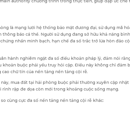
in authority chương trình trong thực tiễn, giúp đạp ức chế 
phòng là mạng lưới hệ thống bảo mật đương đại, sử dụng mã hóa
àn thông báo cá thể. Người sử dụng đang sở hữu khả năng bìn
i chứng nhấn minh bạch, hạn chế đa số trắc trở lừa hòn đảo c
tuân hành nghiêm ngặt đa số điều khoản pháp lý, đảm nói rằn
 khoản buộc phải yếu truy hỏi cập. Điều này không chỉ đảm 
ao chữ tín của nền tảng nền tảng cội rễ.
n này, mua đất tại hải phòng buộc phải thường xuyên cập nhật
i rình rập đe dọa còn mới trong khoảng cuộc sống mạng.
so cùng cực đa số nền tảng nền tảng cội rễ khác: