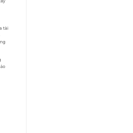
tay
 tài
h
ộng
g
bảo