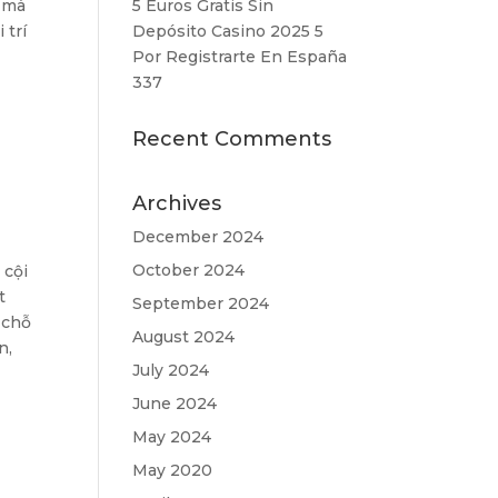
n mà
5 Euros Gratis Sin
 trí
Depósito Casino 2025 5
Por Registrarte En España
337
Recent Comments
Archives
December 2024
October 2024
 cội
t
September 2024
 chỗ
August 2024
n,
July 2024
June 2024
May 2024
May 2020