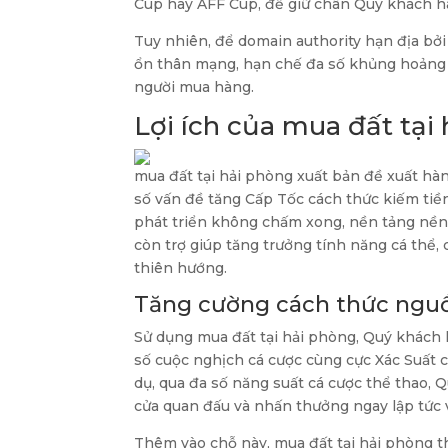
Cup hay AFF Cup, để giữ chân Quý khách h
Tuy nhiên, để domain authority hạn địa bởi
ổn thân mạng, hạn chế đa số khủng hoảng r
người mua hàng.
Lợi ích của mua đất tại
mua đất tại hải phòng xuất bản đề xuất hà
số vấn đề tăng Cấp Tốc cách thức kiếm tiền
phát triển không chấm xong, nền tảng nền 
còn trợ giúp tăng trưởng tính năng cá thể,
thiên hướng.
Tăng cường cách thức ngu
Sử dụng mua đất tại hải phòng, Quý khách
số cuộc nghịch cá cược cùng cực Xác Suất c
dụ, qua đa số năng suất cá cược thể thao,
cửa quan đấu và nhấn thưởng ngay lập tức 
Thêm vào chỗ này, mua đất tại hải phòng 