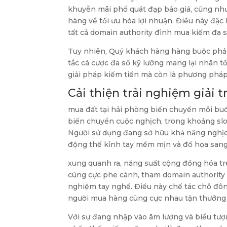
khuyễn mãi phổ quát đạp báo giá, cũng nh
hàng về tối ưu hóa lợi nhuận. Điều này đặc 
tất cả domain authority đình mua kiếm đa 
Tuy nhiên, Quý khách hàng hàng buộc phải 
tắc cá cược đa số kỹ lưỡng mang lại nhân t
giải pháp kiếm tiền mà còn là phương phá
Cải thiện trải nghiệm giải tr
mua đất tại hải phòng biến chuyển mỗi buổi
biến chuyển cuộc nghịch, trong khoảng slo
Người sử dụng đang sở hữu khả năng nghịch
động thế kỉnh tay mềm mịn và đồ họa sang
xung quanh ra, năng suất cộng đồng hóa t
cùng cực phe cánh, tham domain authority 
nghiệm tay nghề. Điều này chế tác chỗ đông
người mua hàng cùng cực nhau tận thưởng 
Với sự đang nhập vào âm lượng và biểu tượ