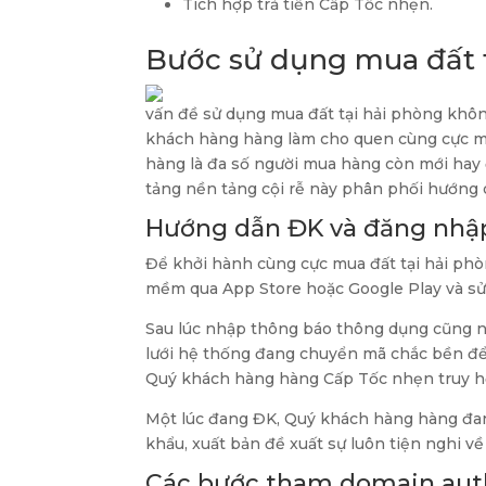
Tích hợp trả tiền Cấp Tốc nhẹn.
Bước sử dụng mua đất 
vấn đề sử dụng mua đất tại hải phòng khôn
khách hàng hàng làm cho quen cùng cực m
hàng là đa số người mua hàng còn mới hay
tảng nền tảng cội rễ này phân phối hướng d
Hướng dẫn ĐK và đăng nhậ
Để khởi hành cùng cực mua đất tại hải ph
mềm qua App Store hoặc Google Play và sử
Sau lúc nhập thông báo thông dụng cũng n
lưới hệ thống đang chuyển mã chắc bền để
Quý khách hàng hàng Cấp Tốc nhẹn truy hỏi 
Một lúc đang ĐK, Quý khách hàng hàng đa
khẩu, xuất bản đề xuất sự luôn tiện nghi về
Các bước tham domain auth