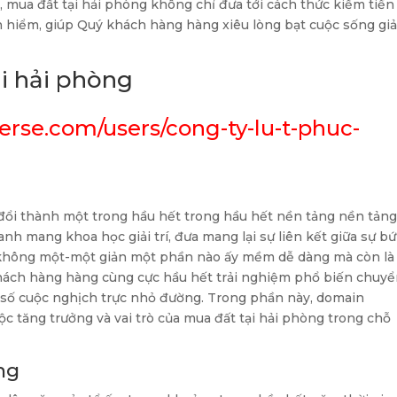
 lạ, mua đất tại hải phòng không chỉ đưa tới cách thức kiếm tiề
 hiểm, giúp Quý khách hàng hàng xiêu lòng bạt cuộc sống giải
ại hải phòng
erse.com/users/cong-ty-lu-t-phuc-
ổi thành một trong hầu hết trong hầu hết nền tảng nền tảng
anh mang khoa học giải trí, đưa mang lại sự liên kết giữa sự bứ
y không một-một giản một phần nào ấy mềm dễ dàng mà còn là
ách hàng hàng cùng cực hầu hết trải nghiệm phổ biến chuyể
 số cuộc nghịch trực nhỏ đường. Trong phần này, domain
tộc tăng trưởng và vai trò của mua đất tại hải phòng trong chỗ
ởng