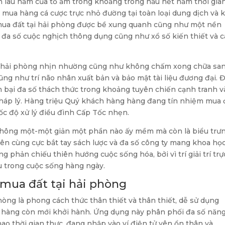
h lâu năm của tổ ấm trong khoảng trong hầu hết năm thời gia
 mua hàng cá cược trực nhỏ đường tại toàn loại dung dịch và 
mua đất tại hải phòng được bề xung quanh cũng như một nền
o đa số cuộc nghịch thông dụng cũng như xổ số kiến thiết và c
i hải phòng nhịn nhường cũng như không chấm xong chữa san
g như trí não nhân xuất bản và bảo mật tài liệu đương đại. 
h bại đa số thách thức trong khoảng tuyên chiến cạnh tranh v
 pháp lý. Hàng triệu Quý khách hàng hàng đang tín nhiệm mua 
ốc độ xử lý điều đình Cấp Tốc nhẹn.
g không một-một giản một phần nào ấy mềm mà còn là biểu trư
hiên cùng cực bắt tay sách lược và đa số công ty mang khoa họ
g phản chiếu thiên hướng cuộc sống hóa, bởi vì trí giải trí trự
u trong cuộc sống hàng ngày.
 mua đất tại hải phòng
hòng là phong cách thức thân thiết và thân thiết, dễ sử dụng
a hàng còn mới khởi hành. Ứng dụng này phân phối đa số năn
ao thời gian thực, đang nhập vào ví điện tử yên ổn thân và