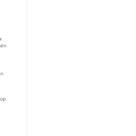
a
nền
ần
g
iúp