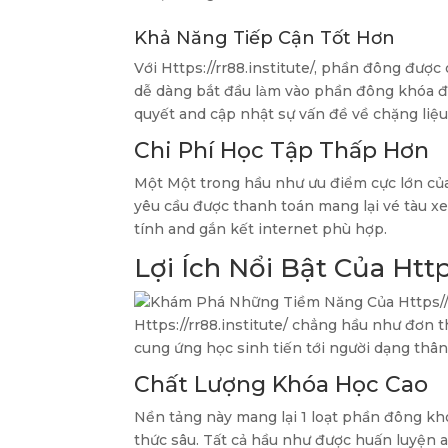
Khả Năng Tiếp Cận Tốt Hơn
Với Https://rr88.institute/, phần đông đượ
dễ dàng bắt đầu làm vào phần đông khóa đ
quyết and cập nhật sự vấn đề về chặng liệu 
Chi Phí Học Tập Thấp Hơn
Một Một trong hầu như ưu điểm cực lớn của
yêu cầu được thanh toán mang lại vé tàu xe 
tính and gắn kết internet phù hợp.
Lợi Ích Nổi Bật Của Https
Https://rr88.institute/ chẳng hầu như đơn t
cung ứng học sinh tiến tới người dạng thâ
Chất Lượng Khóa Học Cao
Nền tảng này mang lại 1 loạt phần đông kh
thức sâu. Tất cả hầu như được huấn luyện a