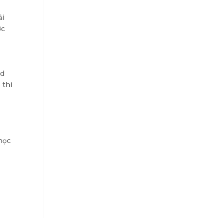
ải
ợc
nd
 thi
học