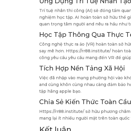
Ứng Dụng Trí Tuệ Nhân Tạ
Trí tuệ nhân thi công (AI) sẽ đóng tầm quan
nghiệm học tập. AI hoàn toàn sở hữu thể g
quan trọng tâm người and nêu ra hầu như tr
Học Tập Thông Qua Thực T
Công nghệ thực ra ảo (VR) hoàn toàn sở hữu
say mê hơn. Https://rr88.institute/ hoàn t
công yêu cầu yêu cầu mang đến VR để giúp n
Tích Hợp Nền Tảng Xã Hội
Việc đã nhập vào mạng phường hội vào khối
and cùng khôn cùng nhau càng đảm bảo hơn
tập hãng apple bạo.
Chia Sẻ Kiến Thức Toàn Cầ
Https://rr88.institute/ sở hữu phương ch
mang lại ít nhiều người mặt trên toàn quốc 
Kết luận