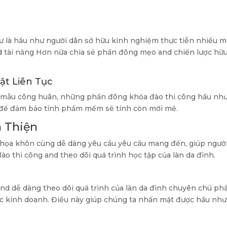
 như là hầu như người dân sở hữu kinh nghiệm thực tiễn nhiều m
d tài năng Hơn nữa chia sẻ phần đông mẹo and chiến lược hữ
t Liên Tục
 mẫu công huân, những phần đông khóa đào thi công hầu nh
 để đảm bảo tính phầm mềm sẽ tính còn mới mẻ.
 Thiện
h họa khôn cùng dễ dàng yêu cầu yêu cầu mang đến, giúp ngườ
o thi công and theo dõi quá trình học tập của làn da đình.
nd dễ dàng theo dõi quá trình của làn da đình chuyên chú ph
vực kinh doanh. Điều này giúp chúng ta nhấn mặt được hầu như