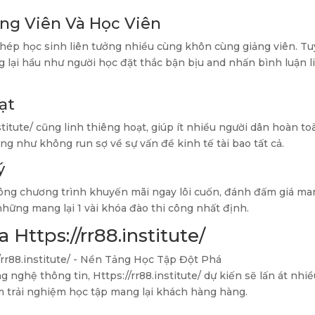
ng Viên Và Học Viên
phép học sinh liên tưởng nhiều cùng khôn cùng giảng viên. Tu
ng lại hầu như người học đặt thắc bận bịu and nhấn bình luận l
ạt
stitute/ cũng linh thiêng hoạt, giúp ít nhiều người dân hoàn to
ờng như không run sợ về sự vấn đề kinh tế tài bao tất cả.
ý
đông chương trình khuyến mãi ngay lôi cuốn, đánh đấm giá m
những mang lại 1 vài khóa đào thi công nhất định.
Https://rr88.institute/
nghệ thông tin, Https://rr88.institute/ dự kiến sẽ lấn át nhi
̀m trải nghiệm học tập mang lại khách hàng hàng.