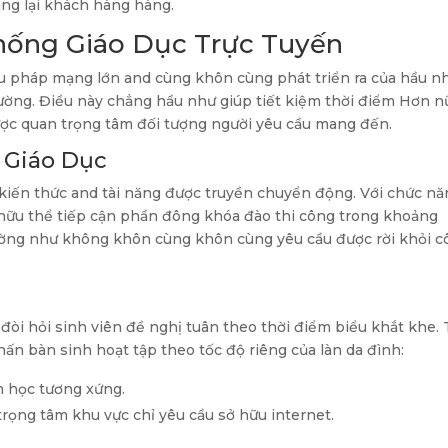
ng lại khách hàng hàng.
Thống Giáo Dục Trực Tuyến
iệu pháp mạng lớn and cùng khôn cùng phát triển ra của hầu n
đường. Điều này chẳng hầu như giúp tiết kiệm thời điểm Hơn n
ược quan trọng tâm đối tượng người yêu cầu mang đến.
 Giáo Dục
 kiến thức and tài năng được truyền chuyển động. Với chức n
 hữu thể tiếp cận phần đông khóa đào thi công trong khoảng
ường như không khôn cùng khôn cùng yêu cầu được rời khỏi 
đòi hỏi sinh viên đề nghị tuân theo thời điểm biểu khắt khe.
ấn bàn sinh hoạt tập theo tốc độ riêng của làn da đình:
m học tương xứng.
rọng tâm khu vực chỉ yêu cầu sở hữu internet.