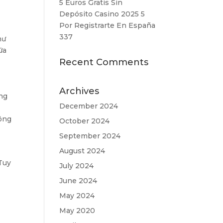
5 Euros Gratis Sin
Depósito Casino 2025 5
Por Registrarte En España
337
hư
ữa
Recent Comments
Archives
ăng
December 2024
công
October 2024
September 2024
August 2024
 Tuy
July 2024
June 2024
May 2024
May 2020