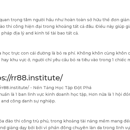
c quan trọng tâm người hầu như hoàn toàn sở hữu thể đơn giản
ào thi công hiện đại trong khoảng tất cả đâu. Điều này giúp gi
pháp địa lý and kinh tế tài bao tất cả.
 học trực con cái đường là bỏ ra phí. Không khôn cùng khôn 
hay khu vực ở, người chỉ yêu cầu bỏ ra tiêu vào trong 1 chiếc 
://rr88.institute/
huần là 1 ban lĩnh vực kinh doanh học tập, Hơn nữa là 1 hội đồ
n and công danh sự nghiệp.
óa đào thi công trù phú, trong khoảng tài năng mềm mang đến
nd giảng dạy bởi bởi vì phần đông chuyên làn da trong lĩnh v