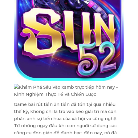
Game bài rút tiền ăn tiền đã tồn tại qua nhiều
thế kỷ, không chỉ là trò vào kèo giải trí mà còn
phản ánh sự tiến hóa của xã hội và công nghệ.
Từ những ngày đầu khi con người sử dụng các
công cụ đơn giản để đánh bạc, đến nay, nó đã