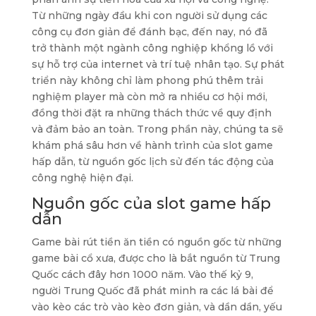
Từ những ngày đầu khi con người sử dụng các
công cụ đơn giản để đánh bạc, đến nay, nó đã
trở thành một ngành công nghiệp khổng lồ với
sự hỗ trợ của internet và trí tuệ nhân tạo. Sự phát
triển này không chỉ làm phong phú thêm trải
nghiệm player mà còn mở ra nhiều cơ hội mới,
đồng thời đặt ra những thách thức về quy định
và đảm bảo an toàn. Trong phần này, chúng ta sẽ
khám phá sâu hơn về hành trình của slot game
hấp dẫn, từ nguồn gốc lịch sử đến tác động của
công nghệ hiện đại.
Nguồn gốc của slot game hấp
dẫn
Game bài rút tiền ăn tiền có nguồn gốc từ những
game bài cổ xưa, được cho là bắt nguồn từ Trung
Quốc cách đây hơn 1000 năm. Vào thế kỷ 9,
người Trung Quốc đã phát minh ra các lá bài để
vào kèo các trò vào kèo đơn giản, và dần dần, yếu