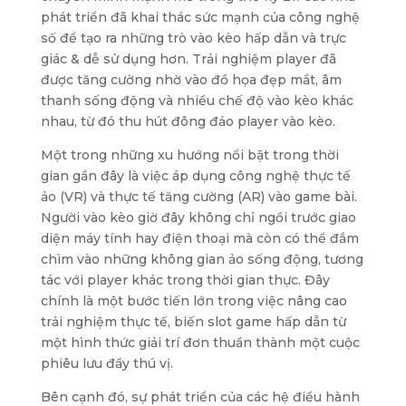
phát triển đã khai thác sức mạnh của công nghệ
số để tạo ra những trò vào kèo hấp dẫn và trực
giác & dễ sử dụng hơn. Trải nghiệm player đã
được tăng cường nhờ vào đồ họa đẹp mắt, âm
thanh sống động và nhiều chế độ vào kèo khác
nhau, từ đó thu hút đông đảo player vào kèo.
Một trong những xu hướng nổi bật trong thời
gian gần đây là việc áp dụng công nghệ thực tế
ảo (VR) và thực tế tăng cường (AR) vào game bài.
Người vào kèo giờ đây không chỉ ngồi trước giao
diện máy tính hay điện thoại mà còn có thể đắm
chìm vào những không gian ảo sống động, tương
tác với player khác trong thời gian thực. Đây
chính là một bước tiến lớn trong việc nâng cao
trải nghiệm thực tế, biến slot game hấp dẫn từ
một hình thức giải trí đơn thuần thành một cuộc
phiêu lưu đầy thú vị.
Bên cạnh đó, sự phát triển của các hệ điều hành