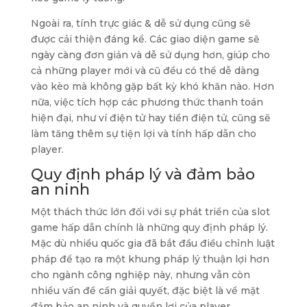
Ngoài ra, tính trực giác & dễ sử dụng cũng sẽ
được cải thiện đáng kể. Các giao diện game sẽ
ngày càng đơn giản và dễ sử dụng hơn, giúp cho
cả những player mới và cũ đều có thể dễ dàng
vào kèo mà không gặp bất kỳ khó khăn nào. Hơn
nữa, việc tích hợp các phương thức thanh toán
hiện đại, như ví điện tử hay tiền điện tử, cũng sẽ
làm tăng thêm sự tiện lợi và tính hấp dẫn cho
player.
Quy định pháp lý và đảm bảo
an ninh
Một thách thức lớn đối với sự phát triển của slot
game hấp dẫn chính là những quy định pháp lý.
Mặc dù nhiều quốc gia đã bắt đầu điều chỉnh luật
pháp để tạo ra một khung pháp lý thuận lợi hơn
cho ngành công nghiệp này, nhưng vẫn còn
nhiều vấn đề cần giải quyết, đặc biệt là về mặt
đảm bảo an ninh và quyền lợi của player.