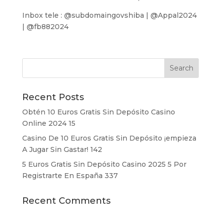
Inbox tele : @subdomaingovshiba | @Appal2024
| @fb882024
Recent Posts
Obtén 10 Euros Gratis Sin Depósito Casino
Online 2024 15
Casino De 10 Euros Gratis Sin Depósito ¡empieza
A Jugar Sin Gastar! 142
5 Euros Gratis Sin Depósito Casino 2025 5 Por
Registrarte En España 337
Recent Comments