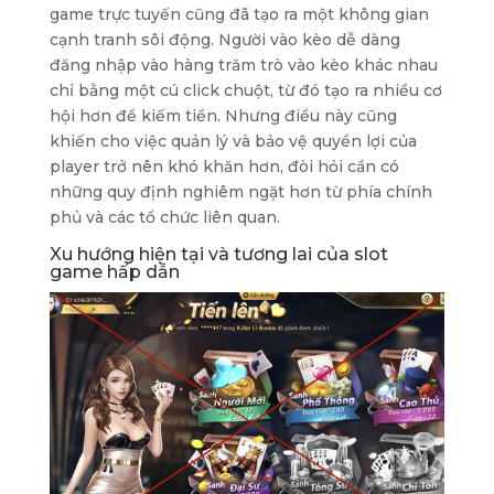
game trực tuyến cũng đã tạo ra một không gian
cạnh tranh sôi động. Người vào kèo dễ dàng
đăng nhập vào hàng trăm trò vào kèo khác nhau
chỉ bằng một cú click chuột, từ đó tạo ra nhiều cơ
hội hơn để kiếm tiền. Nhưng điều này cũng
khiến cho việc quản lý và bảo vệ quyền lợi của
player trở nên khó khăn hơn, đòi hỏi cần có
những quy định nghiêm ngặt hơn từ phía chính
phủ và các tổ chức liên quan.
Xu hướng hiện tại và tương lai của slot
game hấp dẫn