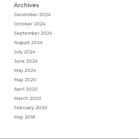
Archives
December 2024
October 2024
September 2024
August 2024
July 2024
June 2024
May 2024
May 2020
April 2020
March 2020
February 2020
May 2018