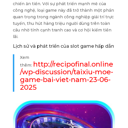
chiến ăn tiền. Với sự phát triển mạnh mẽ của
công nghệ, loại game này đã trở thành một phần
quan trọng trong ngành công nghiệp giải trí trực
tuyến, thu hút hàng triệu người dùng trên toàn
cầu nhờ tính cạnh tranh cao và cơ hội kiếm tiền
lãi.
Lịch sử và phát triển của slot game hấp dẫn
Xem
http://recipofinal.online
thêm:
/wp-discussion/taixiu-moe-
game-bai-viet-nam-23-06-
2025