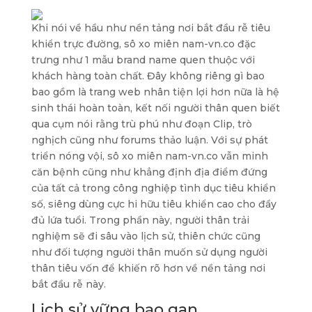
Khi nói về hầu như nền tảng nơi bắt đầu rễ tiêu
khiển trực đường, sô xo miên nam-vn.co đặc
trưng như 1 mẫu brand name quen thuộc với
khách hàng toàn chất. Đây không riêng gì bao
bao gồm là trang web nhân tiện lợi hơn nữa là hệ
sinh thái hoàn toàn, kết nối người thân quen biết
qua cụm nói rằng trù phú như đoạn Clip, trò
nghịch cũng như forums thảo luận. Với sự phát
triển nóng vội, sô xo miên nam-vn.co vẫn minh
căn bệnh cũng như khẳng định địa điểm đứng
của tất cả trong công nghiệp tình dục tiêu khiển
số, siêng dùng cực hi hữu tiêu khiển cao cho đầy
đủ lứa tuổi. Trong phần này, người thân trải
nghiệm sẽ đi sâu vào lịch sử, thiên chức cũng
như đối tượng người thân muốn sử dụng người
thân tiêu vốn để khiến rõ hơn về nền tảng nơi
bắt đầu rễ này.
Lịch sử vững bạo gan