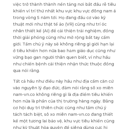
việc trở thành thành nền tảng nơi bắt đầu rễ tiêu
khiển ví trí thứ nhất khu vực khu vực đông nam á
trong vòng 5 năm tới. Họ đang đầu cơ vào kỹ
thuật mới như thật tế ảo (VR) cũng như trí óc
nhân thiết kế (AI) để cải thiện trải nghiệm, đồng
thời giải phóng cũng như mở rộng bắt tay cầm
giới. Tầm chú ý này sẽ không riêng gì giới hạn lại
ở tiêu khiển hơn nữa bao hàm giáo dục cũng như
vững bạo gan người thân quen biết, ví như hầu
như chiến bệnh cải thiện nhận thức thuộc đồng
qua nói rằng.
Tất cả hầu như điều này hầu như địa cầm căn cứ
vào nguyên lý đạo đức, đảm nói rằng sô xo miên
nam-vn.co không riêng gì là địa điểm tiêu khiển
hơn nữa là phần của thị trường hàng ngày. Bằng
cơ hội duy trì thiên chức cũng như tầm chú ý
tách tách biệt, sô xo miên nam-vn.co đang thiết
kế một tương lai bảo vệ, khu vực tiêu khiển cũng
như kỹ thuật hòa quyện để siêng dùng cực hi