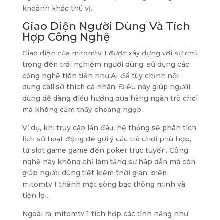
khoảnh khắc thú vị.
Giao Diện Người Dùng Và Tích
Hợp Công Nghệ
Giao diện của mitomtv 1 được xây dựng với sự chú
trọng đến trải nghiệm người dùng, sử dụng các
công nghệ tiên tiến như AI để tùy chỉnh nội
dung call sở thích cá nhân. Điều này giúp người
dùng dễ dàng điều hướng qua hàng ngàn trò chơi
mà không cảm thấy choáng ngợp.
Ví dụ, khi truy cập lần đầu, hệ thống sẽ phân tích
lịch sử hoạt động để gợi ý các trò chơi phù hợp,
từ slot game game đến poker trực tuyến. Công
nghệ này không chỉ làm tăng sự hấp dẫn mà còn
giúp người dùng tiết kiệm thời gian, biến
mitomtv 1 thành một sòng bạc thông minh và
tiện lợi.
Ngoài ra, mitomtv 1 tích hợp các tính năng như