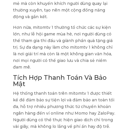
mẻ mà còn khuyến khích người dùng quay lại
thường xuyên, tạo nên một cộng đồng năng
động và gắn kết.
Hơn nữa, mitomtv 1 thường tổ chức các sự kiện
lớn, như lễ hội game mùa hè, nơi người dùng có
thể tham gia thi đấu và giành phần quà tặng giá
trị. Sự đa dạng này làm cho mitomtv 1 không chỉ
là nơi giải trí mà còn là một không gian văn hóa,
nơi mọi người có thể giao lưu và chia sẻ niềm
đam mê.
Tích Hợp Thanh Toán Và Bảo
Mật
Hệ thống thanh toán trên mitomtv 1 được thiết
kế để đảm bảo sự tiện lợi và đảm bảo an toàn tối
đa, hỗ trợ nhiều phương thức từ chuyển khoản
ngân hàng đến ví online như Momo hay ZaloPay.
Người dùng có thể thực hiện giao dịch chỉ trong
vài giây, mà không lo lắng về phí ẩn hay độ trễ.