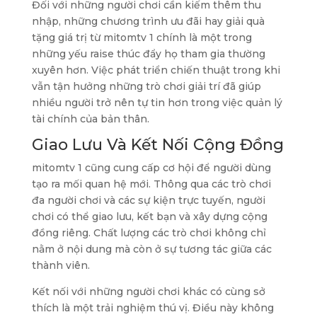
Đối với những người chơi cần kiếm thêm thu
nhập, những chương trình ưu đãi hay giải quà
tặng giá trị từ mitomtv 1 chính là một trong
những yếu raise thúc đẩy họ tham gia thường
xuyên hơn. Việc phát triển chiến thuật trong khi
vẫn tận hưởng những trò chơi giải trí đã giúp
nhiều người trở nên tự tin hơn trong việc quản lý
tài chính của bản thân.
Giao Lưu Và Kết Nối Cộng Đồng
mitomtv 1 cũng cung cấp cơ hội để người dùng
tạo ra mối quan hệ mới. Thông qua các trò chơi
đa người chơi và các sự kiện trực tuyến, người
chơi có thể giao lưu, kết bạn và xây dựng cộng
đồng riêng. Chất lượng các trò chơi không chỉ
nằm ở nội dung mà còn ở sự tương tác giữa các
thành viên.
Kết nối với những người chơi khác có cùng sở
thích là một trải nghiệm thú vị. Điều này không