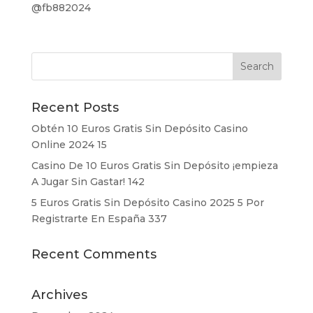
@fb882024
Recent Posts
Obtén 10 Euros Gratis Sin Depósito Casino
Online 2024 15
Casino De 10 Euros Gratis Sin Depósito ¡empieza
A Jugar Sin Gastar! 142
5 Euros Gratis Sin Depósito Casino 2025 5 Por
Registrarte En España 337
Recent Comments
Archives