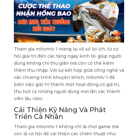
Tham gia mitomtv 1 mang lại vô số lợi ích, từ cơ
hội giải trí đến các tặng ngay kinh tế, giúp người
dùng không chỉ thư giãn mà còn có thể kiếm
thêm thu nhập. Với sự kết hợp giữa công nghệ và
các chương trình khuyến khích, mitomtv 1 đã
biến việc giải trí thành một hoạt động có giá trị,
thu hút cả những người dùng mới lẫn các thành
viên lâu năm.
Cải Thiện Kỹ Năng Và Phát
Triển Cá Nhân
Tham gia mitomtv 1 không chỉ là chơi game mà
còn là cơ hội để cải thiện các chiến thuật như