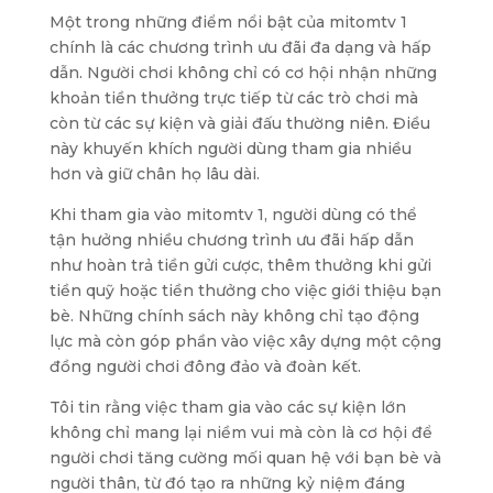
Một trong những điểm nổi bật của mitomtv 1
chính là các chương trình ưu đãi đa dạng và hấp
dẫn. Người chơi không chỉ có cơ hội nhận những
khoản tiền thưởng trực tiếp từ các trò chơi mà
còn từ các sự kiện và giải đấu thường niên. Điều
này khuyến khích người dùng tham gia nhiều
hơn và giữ chân họ lâu dài.
Khi tham gia vào mitomtv 1, người dùng có thể
tận hưởng nhiều chương trình ưu đãi hấp dẫn
như hoàn trả tiền gửi cược, thêm thưởng khi gửi
tiền quỹ hoặc tiền thưởng cho việc giới thiệu bạn
bè. Những chính sách này không chỉ tạo động
lực mà còn góp phần vào việc xây dựng một cộng
đồng người chơi đông đảo và đoàn kết.
Tôi tin rằng việc tham gia vào các sự kiện lớn
không chỉ mang lại niềm vui mà còn là cơ hội để
người chơi tăng cường mối quan hệ với bạn bè và
người thân, từ đó tạo ra những kỷ niệm đáng