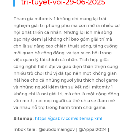
tri-tuyet-voi-29-06-2025
Tham gia mitomtv 1 không chỉ mang lại trải
nghiệm giải trí phong phú mà còn mở ra nhiều cơ
hội phát triển cá nhân. Những lợi ích mà sòng
bạc này đem lại không chỉ bao gồm giải trí mà
còn là sự nâng cao chiến thuật sống, tăng cường
mối quan hệ cộng đồng, và tạo ra cơ hội trong
việc quản lý tài chính cá nhân. Tích hợp giữa
công nghệ hiện đại và giao diện thân thiện cùng
nhiều trò chơi thú vị đã tạo nên một không gian
hài hòa cho cả những người yêu thích chơi game
và những người kiếm tìm sự kết nối. mitomtv 1
không chỉ là nơi giải trí, mà còn là một cộng đồng
văn minh, nơi mọi người có thể chia sẻ đam mê
và nhau hỗ trợ trong hành trình chơi game.
Sitemap:
https://gcabrv.com/sitemap.xml
Inbox tele : @subdomaingov | @Appal2024 |