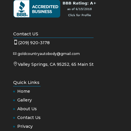
Contact US

(209) 920-3178
goldcountryautobody@gmail.com


Valley Springs, CA 95252, 65 Main St
Quick Links
Home
Gallery
About Us
Contact Us
Privacy