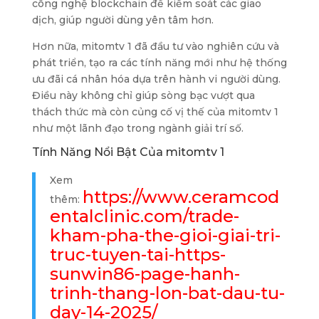
công nghệ blockchain để kiểm soát các giao
dịch, giúp người dùng yên tâm hơn.
Hơn nữa, mitomtv 1 đã đầu tư vào nghiên cứu và
phát triển, tạo ra các tính năng mới như hệ thống
ưu đãi cá nhân hóa dựa trên hành vi người dùng.
Điều này không chỉ giúp sòng bạc vượt qua
thách thức mà còn củng cố vị thế của mitomtv 1
như một lãnh đạo trong ngành giải trí số.
Tính Năng Nổi Bật Của mitomtv 1
Xem
https://www.ceramcod
thêm:
entalclinic.com/trade-
kham-pha-the-gioi-giai-tri-
truc-tuyen-tai-https-
sunwin86-page-hanh-
trinh-thang-lon-bat-dau-tu-
day-14-2025/