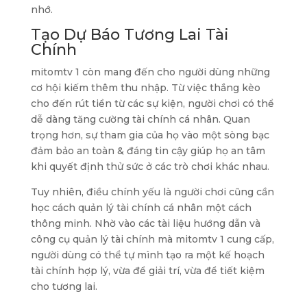
nhớ.
Tạo Dự Báo Tương Lai Tài
Chính
mitomtv 1 còn mang đến cho người dùng những
cơ hội kiếm thêm thu nhập. Từ việc thắng kèo
cho đến rút tiền từ các sự kiện, người chơi có thể
dễ dàng tăng cường tài chính cá nhân. Quan
trọng hơn, sự tham gia của họ vào một sòng bạc
đảm bảo an toàn & đáng tin cậy giúp họ an tâm
khi quyết định thử sức ở các trò chơi khác nhau.
Tuy nhiên, điều chính yếu là người chơi cũng cần
học cách quản lý tài chính cá nhân một cách
thông minh. Nhờ vào các tài liệu hướng dẫn và
công cụ quản lý tài chính mà mitomtv 1 cung cấp,
người dùng có thể tự mình tạo ra một kế hoạch
tài chính hợp lý, vừa để giải trí, vừa để tiết kiệm
cho tương lai.