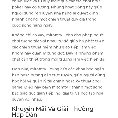
chiến lược và tư duy logic qua các trò chơi như
poker hay cờ tướng. Những hoạt động này giúp
người dùng rèn luyện khả năng ra quyết định
nhanh chóng, một chiến thuật quý giá trong
cuộc sống hàng ngày.
Không chỉ có vậy, mitomtv 1 còn cho phép người
chơi tương tác với nhau, từ đó giúp họ phát triển
các chiến thuật mềm như giao tiếp, làm việc
nhóm hay quản lý xung đột. Đây là những phẩm
chất cần thiết trong môi trường làm việc hiện đại.
Hơn nữa, mitomtv 1 cung cấp các khóa học ngắn
hạn hoặc hướng dẫn trực tuyến, giúp người dùng
học hỏi về quản lý tài chính hoặc kỹ thuật chơi
game. Điều này biến mitomtv 1 thành một sòng
bạc giáo dục gián tiếp, nơi giải trí và học tập hòa
quyện với nhau.
Khuyến Mãi Và Giải Thưởng
Hấp Dẫn