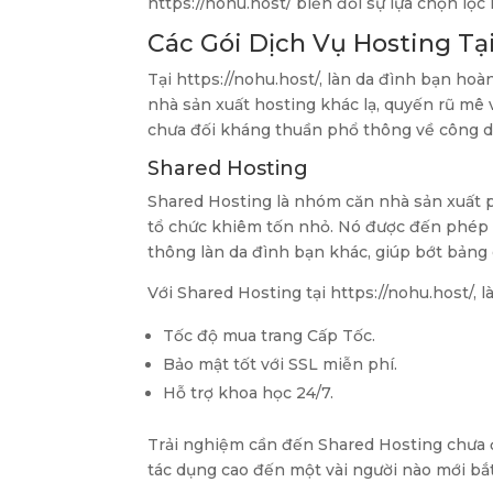
https://nohu.host/ biến đổi sự lựa chọn lọ
Các Gói Dịch Vụ Hosting Tại
Tại https://nohu.host/, làn da đình bạn h
nhà sản xuất hosting khác lạ, quyến rũ mê 
chưa đối kháng thuần phổ thông về công d
Shared Hosting
Shared Hosting là nhóm căn nhà sản xuất 
tổ chức khiêm tốn nhỏ. Nó được đến phép l
thông làn da đình bạn khác, giúp bớt bảng
Với Shared Hosting tại https://nohu.host/, 
Tốc độ mua trang Cấp Tốc.
Bảo mật tốt với SSL miễn phí.
Hỗ trợ khoa học 24/7.
Trải nghiệm cần đến Shared Hosting chưa
tác dụng cao đến một vài người nào mới bắ