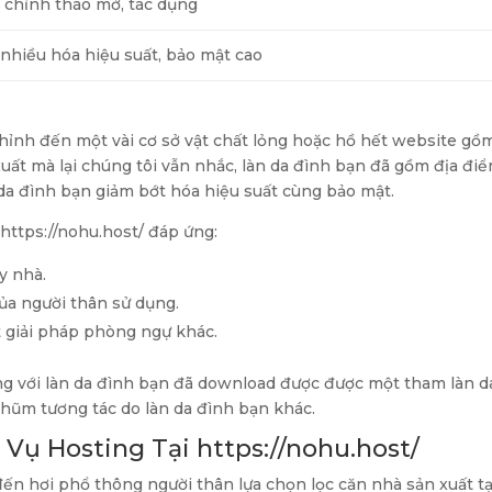
 chỉnh tháo mở, tác dụng
 nhiều hóa hiệu suất, bảo mật cao
chỉnh đến một vài cơ sở vật chất lỏng hoặc hồ hết website gồ
xuất mà lại chúng tôi vẫn nhắc, làn da đình bạn đã gồm địa đi
da đình bạn giảm bớt hóa hiệu suất cùng bảo mật.
https://nohu.host/ đáp ứng:
y nhà.
ủa người thân sử dụng.
ết giải pháp phòng ngự khác.
g với làn da đình bạn đã download được được một tham làn d
chũm tương tác do làn da đình bạn khác.
Vụ Hosting Tại https://nohu.host/
n hơi phổ thông người thân lựa chọn lọc căn nhà sản xuất tạ