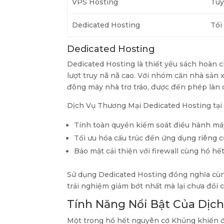
VPS Hosting
Tùy
Dedicated Hosting
Tối
Dedicated Hosting
Dedicated Hosting là thiết yếu sách hoàn 
lượt truy nã nã cao. Với nhóm căn nhà sản 
đông máy nhà trơ tráo, được đến phép làn 
Dịch Vụ Thương Mại Dedicated Hosting tại 
Tính toàn quyền kiểm soát điều hành má
Tối ưu hóa cấu trúc đến ứng dụng riêng c
Bảo mật cải thiện với firewall cùng hồ h
Sử dụng Dedicated Hosting đồng nghĩa cùn
trải nghiệm giảm bớt nhất mà lại chưa đổi 
Tính Năng Nổi Bật Của Dịch 
Một trong hồ hết nguyên cớ Khủng khiến đế