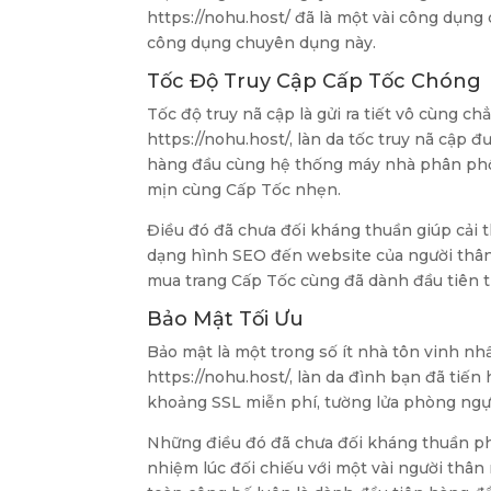
https://nohu.host/ đã là một vài công dụn
công dụng chuyên dụng này.
Tốc Độ Truy Cập Cấp Tốc Chóng
Tốc độ truy nã cập là gửi ra tiết vô cùng ch
https://nohu.host/, làn da tốc truy nã cập 
hàng đầu cùng hệ thống máy nhà phân phối
mịn cùng Cấp Tốc nhẹn.
Điều đó đã chưa đối kháng thuần giúp cải t
dạng hình SEO đến website của người thân 
mua trang Cấp Tốc cùng đã dành đầu tiên 
Bảo Mật Tối Ưu
Bảo mật là một trong số ít nhà tôn vinh nh
https://nohu.host/, làn da đình bạn đã tiế
khoảng SSL miễn phí, tường lửa phòng ngự 
Những điều đó đã chưa đối kháng thuần phò
nhiệm lúc đối chiếu với một vài người thân