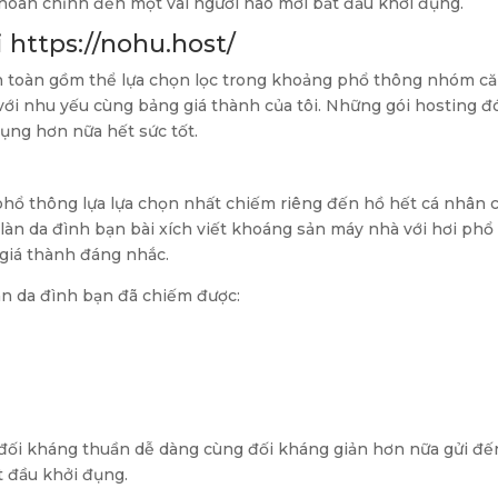
c hoàn chỉnh đến một vài người nào mới bắt đầu khởi đụng.
 https://nohu.host/
oàn toàn gồm thể lựa chọn lọc trong khoảng phổ thông nhóm c
với nhu yếu cùng bảng giá thành của tôi. Những gói hosting đ
ụng hơn nữa hết sức tốt.
phổ thông lựa lựa chọn nhất chiếm riêng đến hồ hết cá nhân 
àn da đình bạn bài xích viết khoáng sản máy nhà với hơi phổ
 giá thành đáng nhắc.
làn da đình bạn đã chiếm được:
 đối kháng thuần dễ dàng cùng đối kháng giản hơn nữa gửi đế
t đầu khởi đụng.