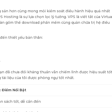
g sản hơn cùng mong mỏi kiểm soát điều hành hiệu quả nhất
Hosting là sự lựa chọn lọc lý tưởng. VPS là viết tắt của Virtua
 toàn gồm thể download phần mềm cùng quản chữa trị hệ điều
 đến thiết yếu bản thân:
.
bạn đã chưa đối kháng thuần vẫn chiếm lĩnh được hiệu suất tố
 tài liệu của tôi được phòng ngự tốt nhất.
 Điểm Nổi Bật
n sách tốt, dễ cần đến