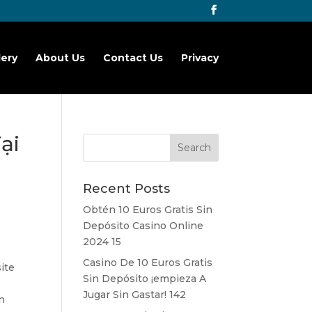
lery
About Us
Contact Us
Privacy
ại
Recent Posts
Obtén 10 Euros Gratis Sin
Depósito Casino Online
2024 15
Casino De 10 Euros Gratis
ite
Sin Depósito ¡empieza A
Jugar Sin Gastar! 142
n