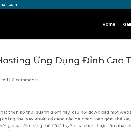
mail.com
Home
Gal
Hosting Ứng Dụng Đỉnh Cao T
ized
|
0 comments
phát triển số thời quánh điểm này, câu hỏi download một webs
g chẳng thể. Vậy khiến cố gắng nào để hoàn toàn gồm thể xây
t gửi ra tiết chẳng thể đã là tuyển lựa chọn được căn nhà sả