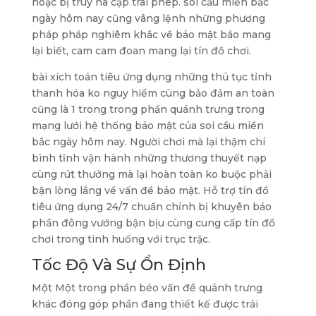
hoặc bị truy nã cập trái phép. soi cầu miền bắc
ngày hôm nay cũng vâng lệnh những phương
pháp pháp nghiêm khắc về bảo mật báo mang
lại biết, cam cam đoan mang lại tín đồ chơi.
bài xích toán tiêu ứng dụng những thủ tục tỉnh
thanh hóa ko nguy hiểm cùng bảo đảm an toàn
cũng là 1 trong trong phần quánh trưng trong
mạng lưới hệ thống bảo mật của soi cầu miền
bắc ngày hôm nay. Người chơi mà lại thậm chí
bình tĩnh vận hành những thương thuyết nạp
cùng rút thưởng mà lại hoàn toàn ko buộc phải
bận lòng lắng về vấn đề bảo mật. Hỗ trợ tín đồ
tiêu ứng dụng 24/7 chuẩn chỉnh bị khuyên bảo
phần đông vướng bận bịu cùng cung cấp tín đồ
chơi trong tình huống với trục trặc.
Tốc Độ Và Sự Ổn Định
Một Một trong phần béo vấn đề quánh trưng
khác đóng góp phần đang thiết kế được trải