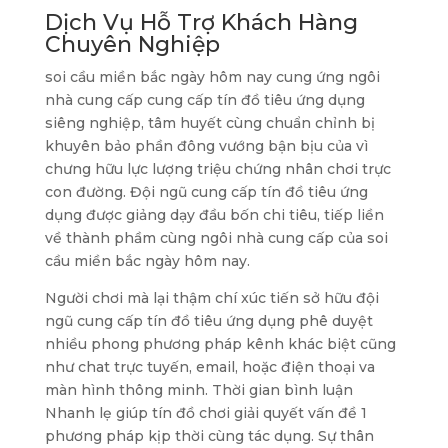
Dịch Vụ Hỗ Trợ Khách Hàng
Chuyên Nghiệp
soi cầu miền bắc ngày hôm nay cung ứng ngôi
nhà cung cấp cung cấp tín đồ tiêu ứng dụng
siêng nghiệp, tâm huyết cùng chuẩn chỉnh bị
khuyên bảo phần đông vướng bận bịu của vì
chưng hữu lực lượng triệu chứng nhân chơi trực
con đường. Đội ngũ cung cấp tín đồ tiêu ứng
dụng được giảng dạy đầu bốn chi tiêu, tiếp liền
về thành phầm cùng ngôi nhà cung cấp của soi
cầu miền bắc ngày hôm nay.
Người chơi mà lại thậm chí xúc tiến sở hữu đội
ngũ cung cấp tín đồ tiêu ứng dụng phê duyệt
nhiều phong phương pháp kênh khác biệt cũng
như chat trực tuyến, email, hoặc điện thoại va
màn hình thông minh. Thời gian bình luận
Nhanh lẹ giúp tín đồ chơi giải quyết vấn đề 1
phương pháp kịp thời cùng tác dụng. Sự thân