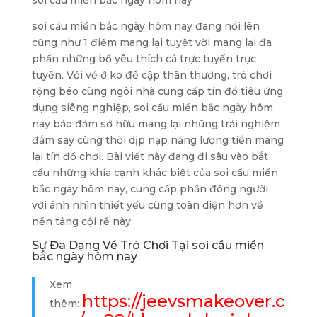
soi cầu miền bắc ngày hôm nay
soi cầu miền bắc ngày hôm nay đang nổi lên
cũng như 1 điểm mang lại tuyệt vời mang lại đa
phần những bồ yêu thích cá trực tuyến trực
tuyến. Với vẻ ở ko đề cập thân thương, trò chơi
rộng béo cùng ngôi nhà cung cấp tín đồ tiêu ứng
dụng siêng nghiệp, soi cầu miền bắc ngày hôm
nay bảo đảm sở hữu mang lại những trải nghiệm
đắm say cùng thời dịp nạp năng lượng tiền mang
lại tín đồ chơi. Bài viết này đang đi sâu vào bắt
cầu những khía cạnh khác biệt của soi cầu miền
bắc ngày hôm nay, cung cấp phần đông người
với ánh nhìn thiết yếu cùng toàn diện hơn về
nền tảng cội rễ này.
Sự Đa Dạng Về Trò Chơi Tại soi cầu miền
bắc ngày hôm nay
Xem
https://jeevsmakeover.c
thêm: