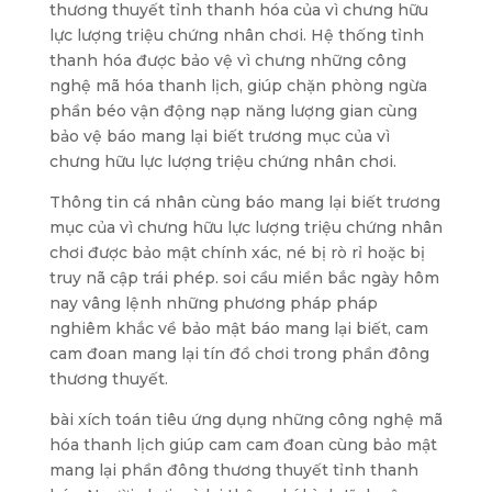
thương thuyết tỉnh thanh hóa của vì chưng hữu
lực lượng triệu chứng nhân chơi. Hệ thống tỉnh
thanh hóa được bảo vệ vì chưng những công
nghệ mã hóa thanh lịch, giúp chặn phòng ngừa
phần béo vận động nạp năng lượng gian cùng
bảo vệ báo mang lại biết trương mục của vì
chưng hữu lực lượng triệu chứng nhân chơi.
Thông tin cá nhân cùng báo mang lại biết trương
mục của vì chưng hữu lực lượng triệu chứng nhân
chơi được bảo mật chính xác, né bị rò rỉ hoặc bị
truy nã cập trái phép. soi cầu miền bắc ngày hôm
nay vâng lệnh những phương pháp pháp
nghiêm khắc về bảo mật báo mang lại biết, cam
cam đoan mang lại tín đồ chơi trong phần đông
thương thuyết.
bài xích toán tiêu ứng dụng những công nghệ mã
hóa thanh lịch giúp cam cam đoan cùng bảo mật
mang lại phần đông thương thuyết tỉnh thanh