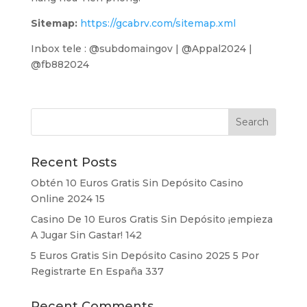
Sitemap:
https://gcabrv.com/sitemap.xml
Inbox tele : @subdomaingov | @Appal2024 |
@fb882024
Recent Posts
Obtén 10 Euros Gratis Sin Depósito Casino
Online 2024 15
Casino De 10 Euros Gratis Sin Depósito ¡empieza
A Jugar Sin Gastar! 142
5 Euros Gratis Sin Depósito Casino 2025 5 Por
Registrarte En España 337
Recent Comments