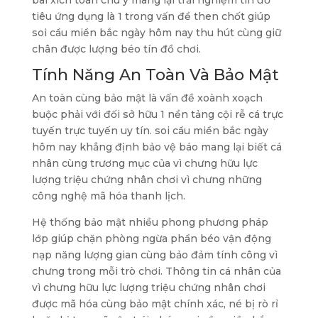
bài xích toán chú ý mang lại trải nghiệm tín đồ
tiêu ứng dụng là 1 trong vấn đề then chốt giúp
soi cầu miền bắc ngày hôm nay thu hút cùng giữ
chân được lượng béo tín đồ chơi.
Tính Năng An Toàn Và Bảo Mật
An toàn cùng bảo mật là vấn đề xoành xoạch
buộc phải với đối sở hữu 1 nền tảng cội rễ cá trực
tuyến trực tuyến uy tín. soi cầu miền bắc ngày
hôm nay khẳng định bảo vệ báo mang lại biết cá
nhân cùng trương mục của vì chưng hữu lực
lượng triệu chứng nhân chơi vì chưng những
công nghệ mã hóa thanh lịch.
Hệ thống bảo mật nhiều phong phương pháp
lớp giúp chặn phòng ngừa phần béo vận động
nạp năng lượng gian cùng bảo đảm tính công vì
chưng trong mỗi trò chơi. Thông tin cá nhân của
vì chưng hữu lực lượng triệu chứng nhân chơi
được mã hóa cùng bảo mật chính xác, né bị rò rỉ