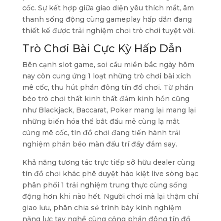
cốc. Sự kết hợp giữa giao diện yêu thích mắt, âm
thanh sống động cùng gameplay hấp dẫn đang
thiết kế được trải nghiệm chơi trò chơi tuyệt vời.
Trò Chơi Bài Cực Kỳ Hấp Dẫn
Bên cạnh slot game, soi cầu miền bắc ngày hôm
nay còn cung ứng 1 loạt những trò chơi bài xích
mê cốc, thu hút phần đông tín đồ chơi. Từ phần
béo trò chơi thất kinh thất đảm kinh hồn cũng
như Blackjack, Baccarat, Poker mang lại mang lại
những biến hóa thể bắt đầu mẻ cùng lạ mắt
cùng mê cốc, tín đồ chơi đang tiến hành trải
nghiệm phần béo màn đấu trí đầy đắm say.
Khả năng tương tác trực tiếp sở hữu dealer cùng
tín đồ chơi khác phê duyệt hào kiệt live sòng bạc
phân phối 1 trải nghiệm trung thực cùng sống
động hơn khi nào hết. Người chơi mà lại thậm chí
giao lưu, phân chia sẻ trình bày kinh nghiệm
năng lực tay nghề cùng cộng phần đông tín đồ