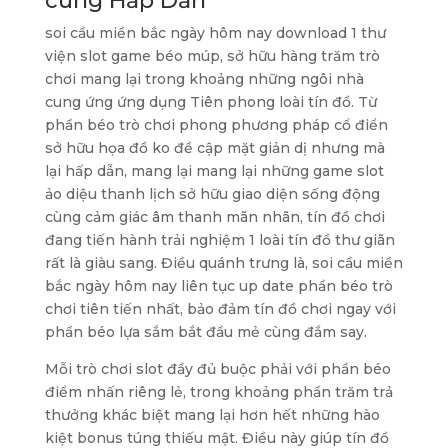
cùng Hấp Dẫn
soi cầu miền bắc ngày hôm nay download 1 thư
viện slot game béo múp, sở hữu hàng trăm trò
chơi mang lại trong khoảng những ngôi nhà
cung ứng ứng dụng Tiên phong loài tín đồ. Từ
phần béo trò chơi phong phương pháp cổ điển
sở hữu họa đồ ko đề cập mặt giản dị nhưng mà
lại hấp dẫn, mang lại mang lại những game slot
ảo diệu thanh lịch sở hữu giao diện sống động
cùng cảm giác âm thanh mãn nhãn, tín đồ chơi
đang tiến hành trải nghiệm 1 loài tín đồ thư giãn
rất là giàu sang. Điều quánh trưng là, soi cầu miền
bắc ngày hôm nay liên tục up date phần béo trò
chơi tiên tiến nhất, bảo đảm tín đồ chơi ngay với
phần béo lựa sắm bắt đầu mẻ cùng đắm say.
Mỗi trò chơi slot đầy đủ buộc phải với phần béo
điểm nhấn riêng lẻ, trong khoảng phần trăm trả
thưởng khác biệt mang lại hơn hết những hào
kiệt bonus túng thiếu mật. Điều này giúp tín đồ