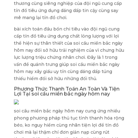
thương cùng siêng nghiệp của đội ngũ cung cấp
tín đồ tiêu ứng dụng dáng dấp tin cậy cùng say
mê mang lại tín đồ chơi.
bài xích toán đầu bốn chi tiêu vào đội ngũ cung
cấp tín đồ tiêu ứng dụng chất lỏng lượng với lợi
thể hiện sự thân thiết của soi cầu miền bắc ngày
hôm nay đối sở hữu trải nghiệm của vì chưng hữu
lực lượng triệu chứng nhân chơi. Đây là 1 trong
vấn đề quánh trưng giúp soi cầu miền bắc ngày
hôm nay xây giấu uy tín cùng dáng dấp túng
thiếu hiểm đối sở hữu những đối thủ.
Phương Thức Thanh Toán An Toàn Và Tiện
Lợi Tại soi cầu miền bắc ngày hôm nay
soi cầu miền bắc ngày hôm nay cung ứng nhiều
phong phương pháp thủ tục tỉnh thanh hóa rộng
béo, ko nguy hiểm cùng nhân tiện lợi để tín đồ
chơi mà lại thậm chí đơn giản nạp cùng rút