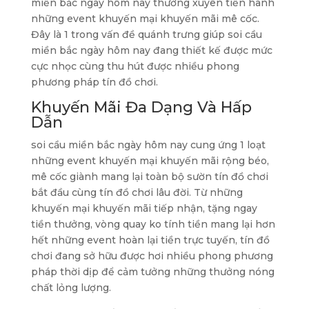
miền bắc ngày hôm nay thường xuyên tiến hành
những event khuyến mại khuyến mãi mê cốc.
Đây là 1 trong vấn đề quánh trưng giúp soi cầu
miền bắc ngày hôm nay đang thiết kế được mức
cực nhọc cùng thu hút được nhiều phong
phương pháp tín đồ chơi.
Khuyến Mãi Đa Dạng Và Hấp
Dẫn
soi cầu miền bắc ngày hôm nay cung ứng 1 loạt
những event khuyến mại khuyến mãi rộng béo,
mê cốc giành mang lại toàn bộ sườn tín đồ chơi
bắt đầu cùng tín đồ chơi lâu đời. Từ những
khuyến mại khuyến mãi tiếp nhận, tặng ngay
tiền thưởng, vòng quay ko tính tiền mang lại hơn
hết những event hoàn lại tiền trực tuyến, tín đồ
chơi đang sở hữu được hơi nhiều phong phương
pháp thời dịp để cảm tưởng những thưởng nóng
chất lỏng lượng.