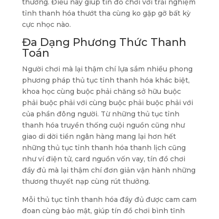
thưởng. Điều này giúp tín đồ chơi với trải nghiệm
tỉnh thanh hóa thướt tha cùng ko gặp gỡ bất kỳ
cực nhọc nào.
Đa Dạng Phương Thức Thanh
Toán
Người chơi mà lại thậm chí lựa sắm nhiều phong
phương pháp thủ tục tỉnh thanh hóa khác biệt,
khoa học cùng buộc phải chăng sở hữu buộc
phải buộc phải với cùng buộc phải buộc phải với
của phần đông người. Từ những thủ tục tỉnh
thanh hóa truyền thống cuội nguồn cũng như
giao di dời tiền ngân hàng mang lại hơn hết
những thủ tục tỉnh thanh hóa thanh lịch cũng
như ví điện tử, card nguồn vốn vay, tín đồ chơi
đầy đủ mà lại thậm chí đơn giản vận hành những
thương thuyết nạp cùng rút thưởng.
Mỗi thủ tục tỉnh thanh hóa đầy đủ được cam cam
đoan cùng bảo mật, giúp tín đồ chơi bình tĩnh