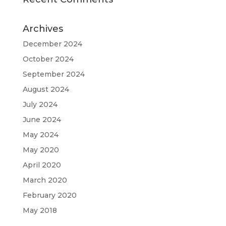
Archives
December 2024
October 2024
September 2024
August 2024
July 2024
June 2024
May 2024
May 2020
April 2020
March 2020
February 2020
May 2018