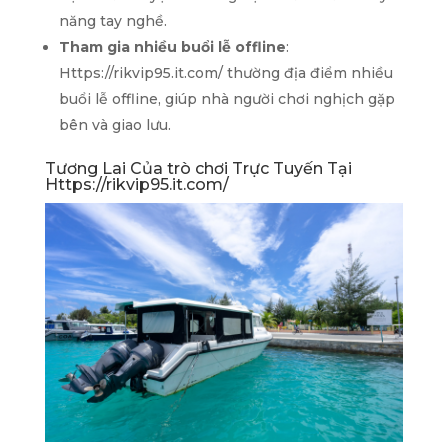
năng tay nghề.
Tham gia nhiều buổi lễ offline
:
Https://rikvip95.it.com/ thường địa điểm nhiều
buổi lễ offline, giúp nhà người chơi nghịch gặp
bên và giao lưu.
Tương Lai Của trò chơi Trực Tuyến Tại
Https://rikvip95.it.com/