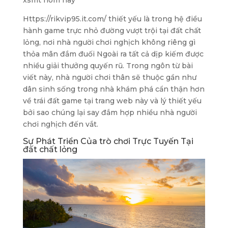
xsmt hom nay
Https://rikvip95.it.com/ thiết yếu là trong hệ điều
hành game trực nhỏ đường vượt trội tại đất chất
lỏng, nơi nhà người chơi nghịch không riêng gì
thỏa mãn đắm đuối Ngoài ra tất cả dịp kiếm được
nhiều giải thưởng quyến rũ. Trong ngôn từ bài
viết này, nhà người chơi thân sẽ thuộc gần như
dân sinh sống trong nhà khám phá cẩn thận hơn
về trái đất game tại trang web này và lý thiết yếu
bởi sao chúng lại say đắm hợp nhiều nhà người
chơi nghịch đến vắt.
Sự Phát Triển Của trò chơi Trực Tuyến Tại
đất chất lỏng