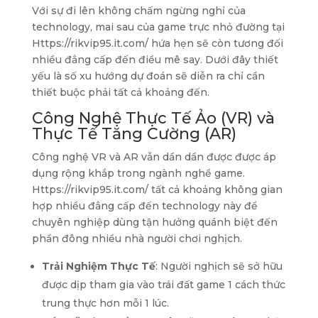
Với sự đi lên không chấm ngừng nghỉ của
technology, mai sau của game trực nhỏ đường tại
Https://rikvip95.it.com/ hứa hẹn sẽ còn tương đối
nhiều đẳng cấp đến điều mê say. Dưới đây thiết
yếu là số xu hướng dự đoán sẽ diễn ra chỉ cần
thiết buộc phải tất cả khoảng đến.
Công Nghệ Thực Tế Ảo (VR) và
Thực Tế Tăng Cường (AR)
Công nghệ VR và AR vẫn dần dần được được áp
dụng rộng khắp trong ngành nghề game.
Https://rikvip95.it.com/ tất cả khoảng không gian
hợp nhiều đẳng cấp đến technology này để
chuyên nghiệp dùng tận hưởng quánh biệt đến
phần đông nhiều nhà người chơi nghịch.
Trải Nghiệm Thực Tế
: Người nghịch sẽ sở hữu
được dịp tham gia vào trái đất game 1 cách thức
trung thực hơn mỗi 1 lúc.