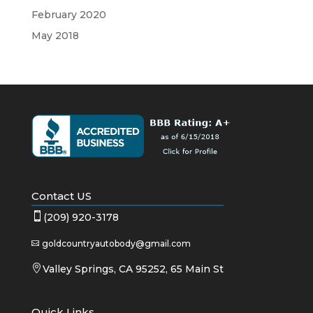
February 2020
May 2018
Contact US

(209) 920-3178
goldcountryautobody@gmail.com


Valley Springs, CA 95252, 65 Main St
Quick Links