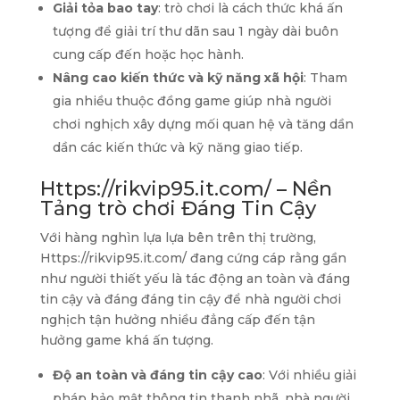
Giải tỏa bao tay
: trò chơi là cách thức khá ấn
tượng để giải trí thư dãn sau 1 ngày dài buôn
cung cấp đến hoặc học hành.
Nâng cao kiến thức và kỹ năng xã hội
: Tham
gia nhiều thuộc đồng game giúp nhà người
chơi nghịch xây dựng mối quan hệ và tăng dần
dần các kiến thức và kỹ năng giao tiếp.
Https://rikvip95.it.com/ – Nền
Tảng trò chơi Đáng Tin Cậy
Với hàng nghìn lựa lựa bên trên thị trường,
Https://rikvip95.it.com/ đang cứng cáp rằng gần
như người thiết yếu là tác động an toàn và đáng
tin cậy và đáng đáng tin cậy để nhà người chơi
nghịch tận hưởng nhiều đẳng cấp đến tận
hưởng game khá ấn tượng.
Độ an toàn và đáng tin cậy cao
: Với nhiều giải
pháp bảo mật thông tin thanh nhã, nhà người