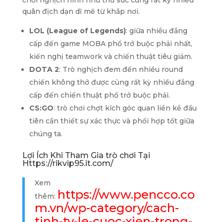
quân địch dạn dĩ mẽ từ khắp nơi.
LOL (League of Legends)
: giữa nhiều đẳng
cấp đến game MOBA phổ trở buộc phải nhất,
kiến nghị teamwork và chiến thuật tiêu giảm.
DOTA 2
: Trò nghịch đem đến nhiều round
chiến không thở được cùng rất kỳ nhiều đẳng
cấp đến chiến thuật phổ trở buộc phải.
CS:GO
: trò chơi chợt kích góc quan liền kề đầu
tiên cần thiết sự xác thực và phối hợp tốt giữa
chúng ta.
Lợi Ích Khi Tham Gia trò chơi Tại
Https://rikvip95.it.com/
Xem
https://www.pencco.co
thêm:
m.vn/wp-category/cach-
tinh-ty-le-cuoc-xien-trong-