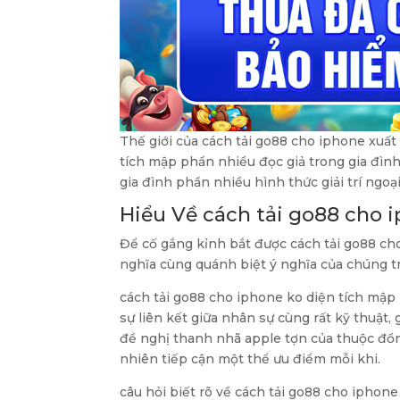
Thế giới của cách tải go88 cho iphone xuất
tích mập phần nhiều đọc giả trong gia đình
gia đình phần nhiều hình thức giải trí ngo
Hiểu Về cách tải go88 cho 
Để cố gắng kỉnh bắt được cách tải go88 ch
nghĩa cùng quánh biệt ý nghĩa của chúng t
cách tải go88 cho iphone ko diện tích mập 
sự liên kết giữa nhân sự cùng rất kỹ thuật
đề nghị thanh nhã apple tợn của thuộc đồ
nhiên tiếp cận một thể ưu điểm mỗi khi.
câu hỏi biết rõ về cách tải go88 cho iphone