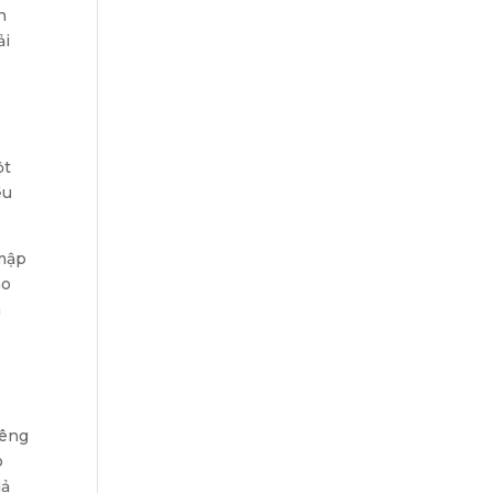
n
ải
ột
ều
 mập
ho
n
iêng
o
iả