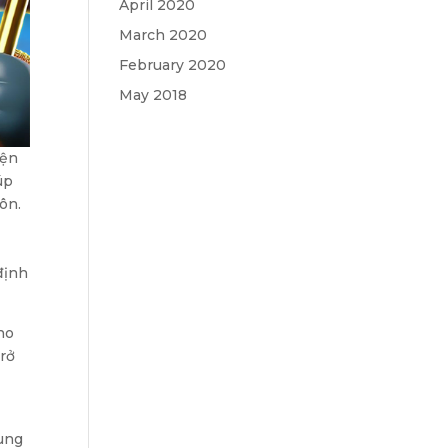
April 2020
March 2020
February 2020
May 2018
iện
úp
ôn.
định
ho
trở
dung