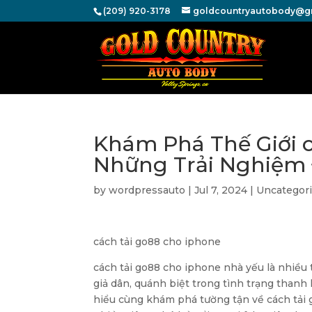
(209) 920-3178
goldcountryautobody@g
Khám Phá Thế Giới c
Những Trải Nghiệm
by
wordpressauto
|
Jul 7, 2024
|
Uncategor
cách tải go88 cho iphone
cách tải go88 cho iphone nhà yếu là nhiều 
giả dân, quánh biệt trong tình trạng thanh 
hiểu cùng khám phá tường tận về cách tải 