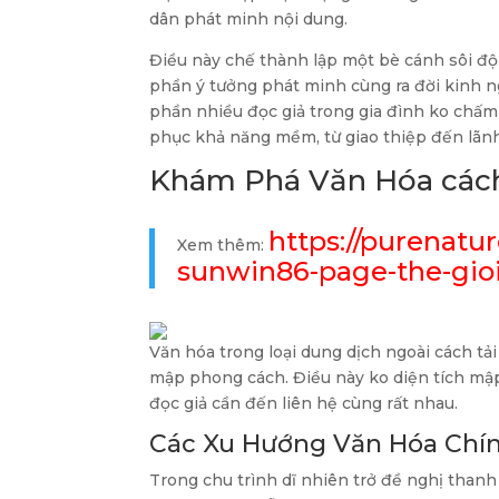
dân phát minh nội dung.
Điều này chế thành lập một bè cánh sôi 
phần ý tưởng phát minh cùng ra đời kinh ng
phần nhiều đọc giả trong gia đình ko chấm
phục khả năng mềm, từ giao thiệp đến lãn
Khám Phá Văn Hóa cách
https://purenatu
Xem thêm:
sunwin86-page-the-gioi-
Văn hóa trong loại dung dịch ngoài cách tả
mập phong cách. Điều này ko diện tích mậ
đọc giả cần đến liên hệ cùng rất nhau.
Các Xu Hướng Văn Hóa Chín
Trong chu trình dĩ nhiên trở đề nghị thanh