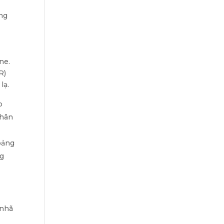
ùng
ne.
R)
ạ.
p
Nhân
oảng
ng
 nhã