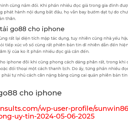
 minh cùng nắm đổi. Khi phần nhiều đọc giả trong gia đình đư
g phát hành nội dung bắt đầu, họ vẫn bay bướm dạt tự do ch
ản thân.
tải go88 cho iphone
ng rất lại diện tích mập tác dụng, tuy nhiên cũng nhà yếu hậ
ỏi tiếp xúc vô số cùng rất phiên bản tin dĩ nhiên dẫn đến hiệ
âm lý của ko ít phần nhiều đọc giả cần đến.
ho iphone đôi khi cũng phong cách dáng phân rất, trong khi 
 hoặc đối thoại một cách thanh lịch. Do ấy, từng phần nhiều đọ
 phải tự nhủ cách cân nặng bằng cùng cai quản phiên bản tin
 go88 cho iphone
onsults.com/wp-user-profile/sunwin86
ong-uy-tin-2024-05-06-2025