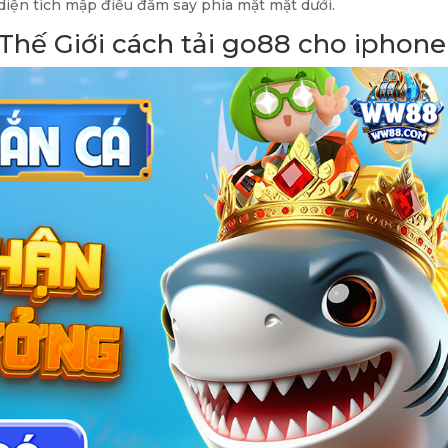
 diện tích mập điều đắm say phía mặt mặt dưới.
Thế Giới cách tải go88 cho iphone