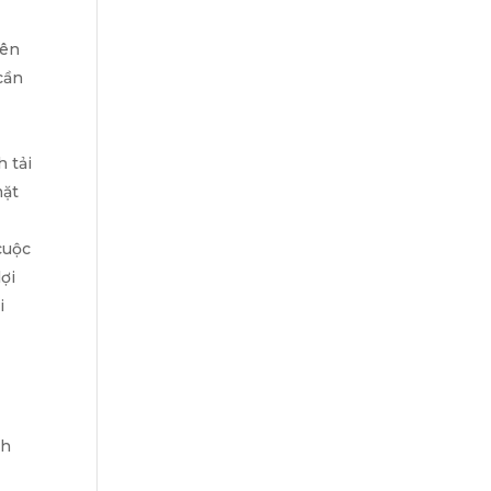
iên
ần
h tải
mặt
cuộc
ợi
i
g
ch