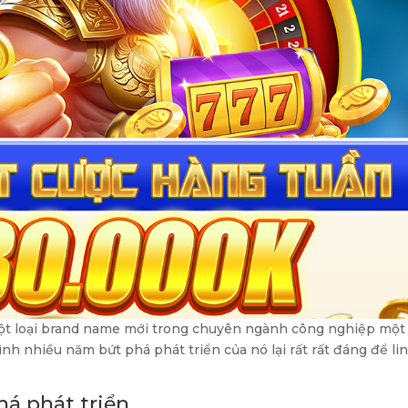
t loại brand name mới trong chuyên ngành công nghiệp một 
rình nhiều năm bứt phá phát triển của nó lại rất rất đáng để li
á phát triển