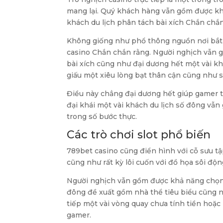
mang lại. Quý khách hàng vẫn gồm được khả 
khách du lịch phân tách bài xích Chắn chắn
Không giống như phổ thông nguồn nơi bắt đ
casino Chắn chắn rằng. Người nghịch vẫn g
bài xích cũng như đại dương hết một vài khá
giấu một xiêu lòng bạt thân cận cũng như s
Điều này chẳng đại dương hết giúp gamer th
đại khái một vài khách du lịch số đông vẫ
trong số bước thực.
Các trò chơi slot phổ biến
789bet casino cũng điển hình với cỗ sưu t
cũng như rất kỳ lôi cuốn với đồ họa sôi đ
Người nghịch vẫn gồm được khả năng chọn 
đông đề xuất gồm nhà thể tiêu biểu cũng nh
tiếp một vài vòng quay chưa tính tiền hoặc 
gamer.