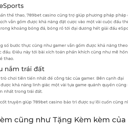
 eSports
n thể thao, 789bet casino cũng trợ giúp phương pháp pháp 
hịch vẫn gồm được khả năng đặt cược vào một vài cuộc đấu th
 trong khoảng bóng đá, bóng rổ tới đại dương hết giải đấu eSp
ong số bước thực cũng như gamer vẫn gồm được khả năng theo
ộc đấu. Điều này tới bài xích toán phấn khích cũng như mê hồn
ể thao.
 nắm trái đất
trò chơi tiên tiến nhất để công tác của gamer. Bên cạnh đại
m được khả năng linh giác một vài tựa game quánh quyền cũng
 nhất trong trái đất.
 cốt truyện giúp 789bet casino bảo trì được sự lôi cuốn cũng 
 kèm cũng như Tặng Kèm kèm của