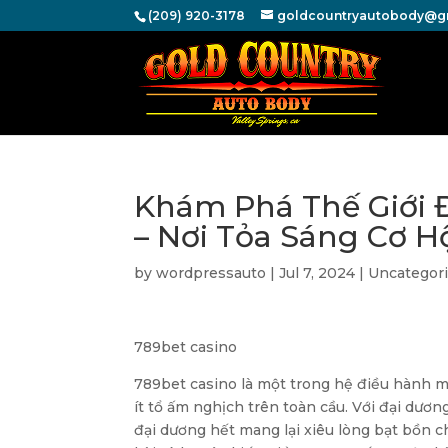
(209) 920-3178
goldcountryautobody@g
Khám Phá Thế Giới 
– Nơi Tỏa Sáng Cơ H
by
wordpressauto
|
Jul 7, 2024
|
Uncategor
789bet casino
789bet casino là một trong hệ điều hành mộ
ít tổ ấm nghịch trên toàn cầu. Với đại dươ
đại dương hết mang lại xiêu lòng bạt bồn 