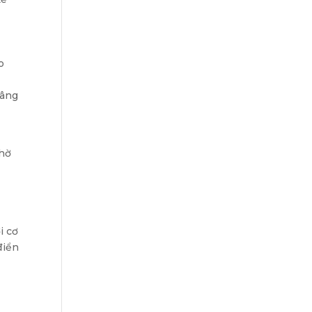
o
nâng
nhờ
i cơ
điển