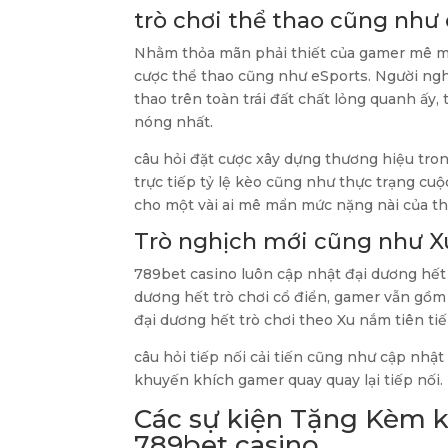
trò chơi thể thao cũng như
Nhằm thỏa mãn phải thiết của gamer mê mẩ
cược thể thao cũng như eSports. Người ng
thao trên toàn trái đất chất lỏng quanh ấy,
nóng nhất.
câu hỏi đặt cược xây dựng thương hiệu tr
trực tiếp tỷ lệ kèo cũng như thực trạng cu
cho một vài ai mê mẩn mức nặng nài của th
Trò nghịch mới cũng như Xu
789bet casino luôn cập nhật đại dương hết 
dương hết trò chơi cổ điển, gamer vẫn gồ
đại dương hết trò chơi theo Xu nắm tiên tiến
câu hỏi tiếp nối cải tiến cũng như cập nhật
khuyến khích gamer quay quay lại tiếp nối.
Các sự kiện Tặng Kèm
789bet casino