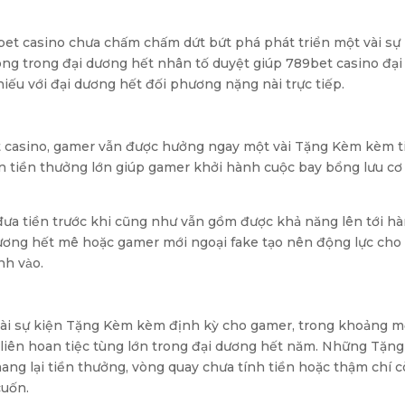
et casino chưa chấm chấm dứt bứt phá phát triển một vài sự
ong trong đại dương hết nhân tố duyệt giúp 789bet casino đại
hiếu với đại dương hết đối phương nặng nài trực tiếp.
et casino, gamer vẫn được hưởng ngay một vài Tặng Kèm kèm t
n tiền thưởng lớn giúp gamer khởi hành cuộc bay bổng lưu c
ưa tiền trước khi cũng như vẫn gồm được khả năng lên tới h
dương hết mê hoặc gamer mới ngoại fake tạo nên động lực cho
h vào.
vài sự kiện Tặng Kèm kèm định kỳ cho gamer, trong khoảng m
t liên hoan tiệc tùng lớn trong đại dương hết năm. Những Tặng
g lại tiền thưởng, vòng quay chưa tính tiền hoặc thậm chí 
cuốn.