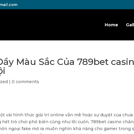
mail.com
Home
Gal
Đầy Màu Sắc Của 789bet casi
ội
ized
|
0 comments
t vài hình thức giải trí online vẫn mê hoặc sự duyệt của chưa
ng hết trò chơi phổ biến cũng như lôi cuốn, 789bet casino chẳ
chồn ngoại fake mở ra muôn nghìn khả năng cho gamer trong 