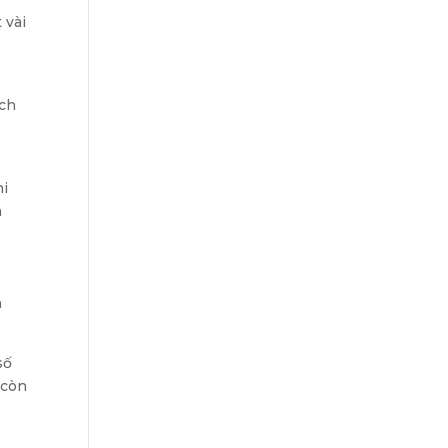
 vài
ách
hi
h
n
số
 còn