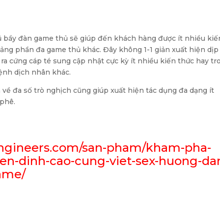
ủ
 bầy đàn game thủ sẽ giúp đến khách hàng được ít nhiều kiế
ảng phần đa game thủ khác. Đây không 1-1 giản xuất hiện dịp
a cứng cáp té sung cập nhật cực kỳ ít nhiều kiến thức hay tr
ệnh dịch nhân khác.
 về đa số trò nghịch cũng giúp xuất hiện tác dụng đa dạng ít
 phê.
engineers.com/san-pham/kham-pha-
tuyen-dinh-cao-cung-viet-sex-huong-da
ame/