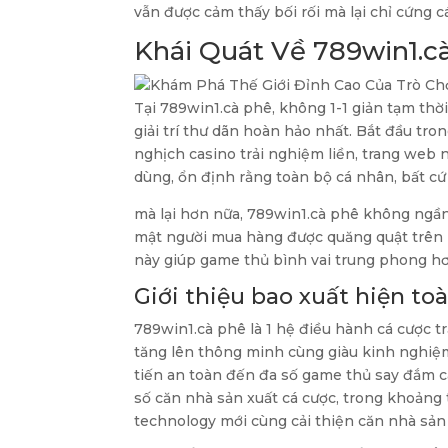
vẫn được cảm thấy bối rối mà lại chỉ cứng c
Khái Quát Về 789win1.c
Tại 789win1.cà phê, không 1-1 giản tạm thờ
giải trí thư dãn hoàn hảo nhất. Bắt đầu tro
nghịch casino trải nghiệm liền, trang web 
dùng, ổn định rằng toàn bộ cá nhân, bất cứ
mà lại hơn nữa, 789win1.cà phê không ngần
mật người mua hàng được quăng quật trên 
này giúp game thủ bình vai trung phong hơn
Giới thiệu bao xuất hiện to
789win1.cà phê là 1 hệ điều hành cá cược t
tăng lên thông minh cùng giàu kinh nghiệm 
tiến an toàn đến đa số game thủ say đắm c
số căn nhà sản xuất cá cược, trong khoảng 
technology mới cùng cải thiện căn nhà sản