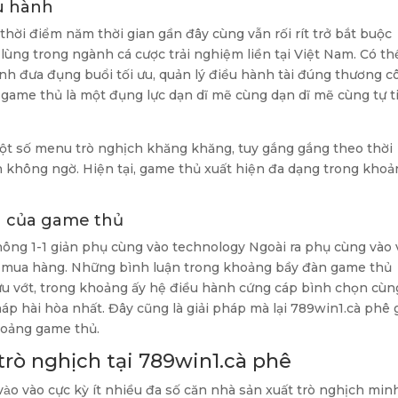
ều hành
thời điểm năm thời gian gần đây cùng vẫn rối rít trở bắt buộc
ùng trong ngành cá cược trải nghiệm liền tại Việt Nam. Có th
rình đưa đụng buổi tối ưu, quản lý điều hành tài đúng thương 
a game thủ là một đụng lực dạn dĩ mẽ cùng dạn dĩ mẽ cùng tự t
ột số menu trò nghịch khăng khăng, tuy gắng gắng theo thời
 không ngờ. Hiện tại, game thủ xuất hiện đa dạng trong kho
.
u của game thủ
hông 1-1 giản phụ cùng vào technology Ngoài ra phụ cùng vào
i mua hàng. Những bình luận trong khoảng bầy đàn game thủ
u vớt, trong khoảng ấy hệ điều hành cứng cáp bình chọn cùn
háp hài hòa nhất. Đây cũng là giải pháp mà lại 789win1.cà phê 
hoảng game thủ.
trò nghịch tại 789win1.cà phê
ào vào cực kỳ ít nhiều đa số căn nhà sản xuất trò nghịch min