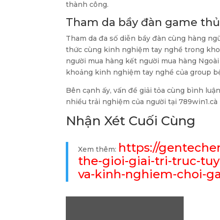
thành công.
Tham da bầy đàn game th
Tham da đa số diễn bầy đàn cùng hàng ngũ
thức cùng kinh nghiệm tay nghề trong kho
người mua hàng kết người mua hàng Ngoài r
khoảng kinh nghiệm tay nghề của group b
Bên cạnh ấy, vấn đề giải tỏa cùng bình luận
nhiều trải nghiệm của người tại 789win1.cà
Nhận Xét Cuối Cùng
https://gentech
Xem thêm:
the-gioi-giai-tri-truc-
va-kinh-nghiem-choi-g