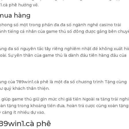
n1.cà phê hướng về.
 mua hàng
 phong số một trong phần đa đa số ngành nghề casino trải
 đánh tiếng cá nhân của game thủ số đông được gắng bên chu
.
ụng đa số nguyên tắc tây riêng nghiêm nhặt để không xuất h
goài. Sự yên thân của game thủ là dành đầu tiên hàng đầu của
ùng của 789win1.cà phê là một đa số chương trình Tặng cùng
 quý khách thân thiện.
 giúp game thủ giữ gìn mức chi giá tiền Ngoài ra tăng trải ng
àn tặng trong khoảng tiền đưa, hoàn trả cược cùng xoàn tặng 
càng ít nhiều dự vào.
89win1.cà phê