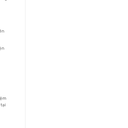
yên
iện
hiệm
tại