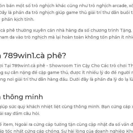
òn bán một số trò nghịch khác cũng như trò nghịch arcade, x
ây là phần đa trò nghịch giúp game thủ giải trí thư dãn buổi t
 phần kịch tính.
cà phê thường xuyên căn nhà hàng đa số chương trình Tặng,
ham da vào trò nghịch mà lại hoàn toàn không tốn phần ít nh
789win1.cà phê?
g sự cân nặng đề cập game thủ, được ít nhiều lý do để người
 nơi giải trí thư dãn hàng đầu. Dưới đây là phần đa lý do lạ l
h thông minh
giúp sức quý khách nhiệt liệt cùng thông minh. Bạn cứng cáp 
ải say đắm câu hỏi.
về item, Ngoài ra cứng cáp tường tận cùng cập nhật đa số vấn 
ấp tốc nhất cứng cáp chóng. Sự hài lòng của doanh nghiệp K