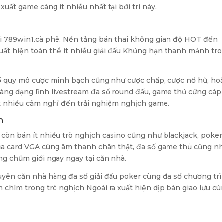
xuất game càng ít nhiều nhất tại bởi trí này.
tại 789win1.cà phê. Nền tảng bán thai không gian độ HOT đến
uất hiện toàn thể ít nhiều giải đấu Khủng hạn thanh mảnh tr
ố quy mô cược minh bạch cũng như cược chấp, cược nổ hũ, ho
hàng dạng lĩnh livestream đa số round đấu, game thủ cứng cáp
ít nhiều cảm nghĩ đến trải nghiệm nghịch game.
n
còn bán ít nhiều trò nghịch casino cũng như blackjack, poker
của card VGA cùng âm thanh chân thật, đa số game thủ cũng n
ng chũm giới ngay ngay tại căn nhà.
yên căn nhà hàng đa số giải đấu poker cùng đa số chương tr
 chìm trong trò nghịch Ngoài ra xuất hiện dịp bàn giao lưu c