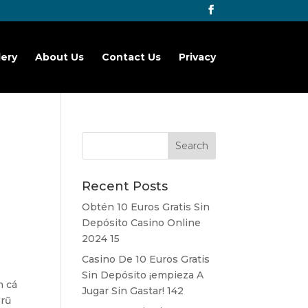
lery
About Us
Contact Us
Privacy
Recent Posts
Obtén 10 Euros Gratis Sin
Depósito Casino Online
2024 15
Casino De 10 Euros Gratis
Sin Depósito ¡empieza A
m cá
Jugar Sin Gastar! 142
 rũ