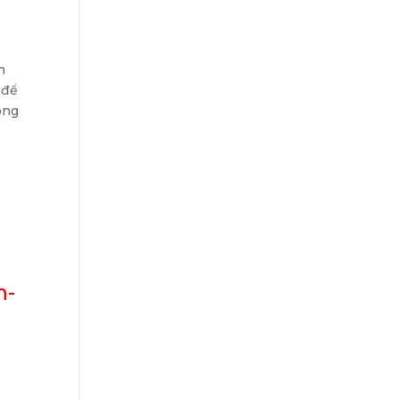
n
 để
ong
n-