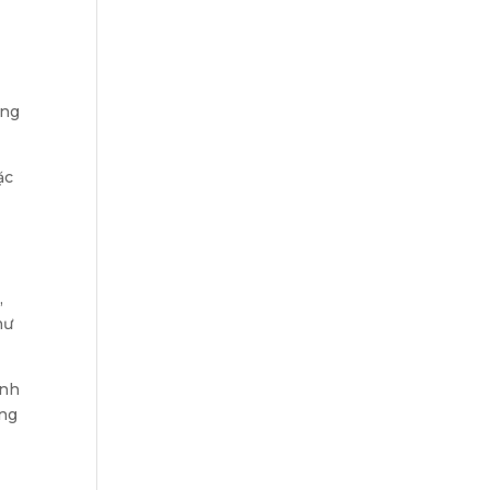
ong
ặc
,
hư
ình
ùng