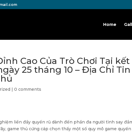
mail.com
Home
Gal
ỉnh Cao Của Trò Chơi Tại kết
gày 25 tháng 10 – Địa Chỉ Tin
Thủ
rized
|
0 comments
nghiệm liền đầy quyến rũ dành đến phần đa người tình say đắ
i đây, game thủ cứng cáp chọn thấy một số quy mô game quyến