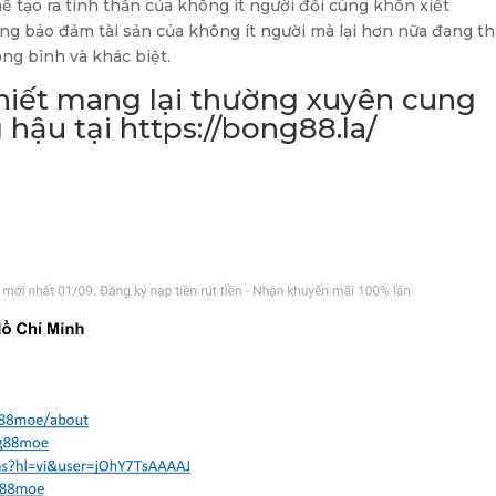
hế tạo ra tinh thần của không ít người đối cùng khôn xiết
ng bảo đảm tài sản của không ít người mà lại hơn nữa đang th
ng bình và khác biệt.
thiết mang lại thường xuyên cung
hậu tại https://bong88.la/