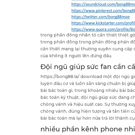
trong phần đông nhân tố cần thiết thiết gó
trong phần đông trong phần đông phần đông
cần thiết mang lại thường xuyên cung cấp 
của không ít người lên đứng đầu.
Đội ngũ giúp sức fan cần c
https://bong88.la/ download một đội ngũ gi
luyện đầu cơ và luôn sẵn sàng chuẩn bị gi
bài bác toán gì, trong khoảng nhiều bài bá
bác toán kỹ thuật, đội ngũ giúp sức đang 
chóng vánh và hiệu suất cao. Sự thường x
chóng vánh, đúng hiện tượng và tân tiến c
bài bác toán mà lại hơn nữa trả lời thành c
nhiều phần kênh phone nhi