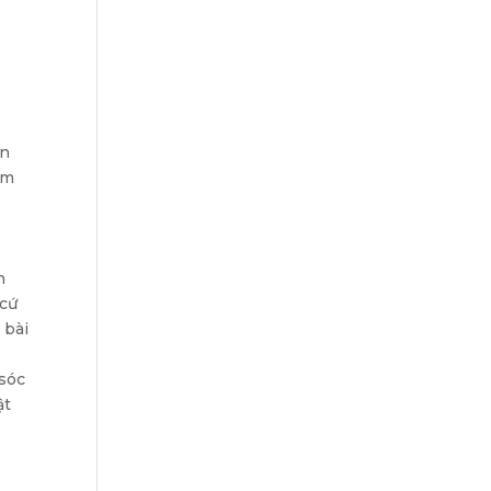
̀n
ệm
n
 cứ
 bài
 sóc
ật