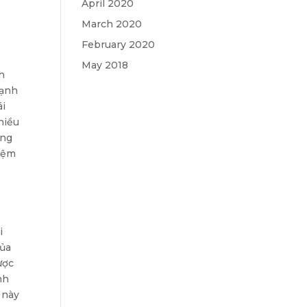
April 2020
March 2020
February 2020
May 2018
h
cạnh
ái
hiều
ong
hiệm
i
của
ược
nh
 này