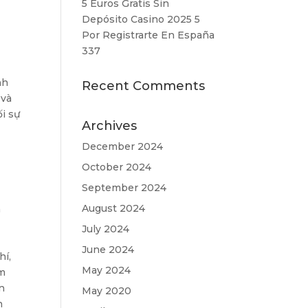
5 Euros Gratis Sin
Depósito Casino 2025 5
Por Registrarte En España
337
nh
Recent Comments
 và
i sự
Archives
December 2024
October 2024
September 2024
August 2024
n
July 2024
June 2024
hí,
May 2024
àm
n
May 2020
n