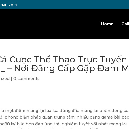
mail.com
Home
Gal
Cá Cược Thể Thao Trực Tuyến
la_ – Nơi Đẳng Cấp Gặp Đam 
rized
|
0 comments
như một điểm mang lại lựa lựa đứng đầu mang lại phần đông c
 Với phong biện pháp quan trung tâm, nhiều dạng game bài bác
ong88.la/ hứa hẹn đáp ứng trải nghiệm tuyệt vời nhất mang lại