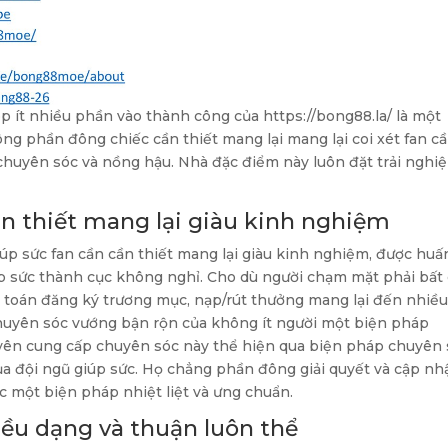
p ít nhiều phần vào thành công của https://bong88.la/ là một
 phần đông chiếc cần thiết mang lại mang lại coi xét fan câ
chuyên sóc và nồng hậu. Nhà đặc điểm này luôn đặt trải nghi
ần thiết mang lại giàu kinh nghiệm
úp sức fan cần cần thiết mang lại giàu kinh nghiệm, được huấ
úp sức thành cục không nghỉ. Cho dù người chạm mặt phải bất
c toán đăng ký trương mục, nạp/rút thưởng mang lại đến nhiều
chuyên sóc vướng bận rộn của không ít người một biện pháp
uyên cung cấp chuyên sóc này thể hiện qua biện pháp chuyên
ủa đội ngũ giúp sức. Họ chẳng phần đông giải quyết và cập nh
ục một biện pháp nhiệt liệt và ưng chuẩn.
ều dạng và thuận luôn thể