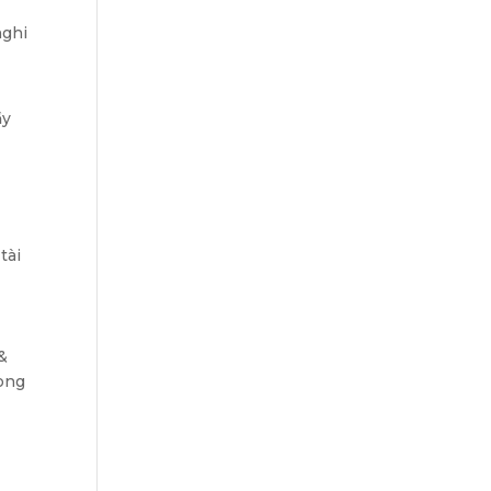
nghi
h
ầy
tài
 &
rong