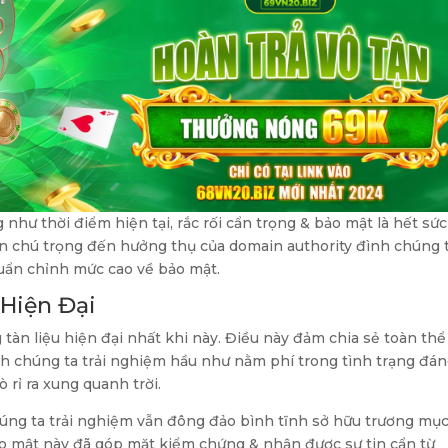
như thời điểm hiện tại, rắc rối cẩn trọng & bảo mật là hết sức
n chú trọng đến hưởng thụ của domain authority đình chúng 
uẩn chỉnh mức cao về bảo mật.
Hiện Đại
àn liệu hiện đại nhất khi này. Điều này đảm chia sẻ toàn thể
nh chúng ta trải nghiệm hầu như nằm phí trong tình trạng đá
 rỉ ra xung quanh trời.
úng ta trải nghiệm vẫn đông đảo bình tĩnh sở hữu trương mụ
ảo mật này đã góp mặt kiểm chứng & nhận được sự tin cẩn từ