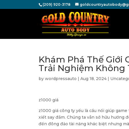
(209) 920-3178
goldcountryautobody@g
Khám Phá Thế Giới G
Trải Nghiệm Không 
by
wordpressauto
|
Aug 18, 2024
|
Uncateg
z1000 giá
z1000 giá công ty yếu là cầu nối giúp gam
xiết say đắm. Chúng ta vẫn sở hữu hướng đế
đến đông đảo tài năng khác biệt nhưng mà