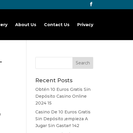
lery
About Us
Contact Us
Privacy
–
Recent Posts
Obtén 10 Euros Gratis Sin
Depósito Casino Online
2024 15
Casino De 10 Euros Gratis
n
Sin Depósito ¡empieza A
Jugar Sin Gastar! 142