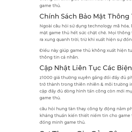
game thủ.
Chính Sách Bảo Mật Thông 
Ngoài câu hỏi sử dụng technology mã hóa, 
mật game thủ hết sức chặt chẽ. Mọi thông 
ra xung quanh trời, trừ khi xuất hiện sự đồ
Điều này giúp game thủ không xuất hiện tuổ
thông tin cá nhân.
Cập Nhật Liên Tục Các Biệ
z1000 giá thường xuyên gắng đổi đầy đủ 
trở thành trong thiên nhiên & môi trường i
cập đầy đủ dòng hình tấn công còn mới mụ
game thủ.
câu hỏi hung tàn thay công ty động nằm p
kháng thuần kiến thiết niềm tin cho game t
đồng minh game thủ.