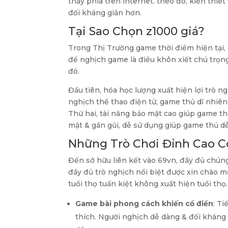
thấy phía trên internet. theo đó, kiến thi
đối kháng giản hơn.
Tại Sao Chọn z1000 giá?
Trong Thị Trường game thời điểm hiện tại
để nghịch game là điều khôn xiết chú trọn
đó.
Đầu tiên, hóa học lượng xuất hiện lợi trò 
nghịch thể thao điện tử, game thủ dĩ nhiên
Thứ hai, tài năng bảo mật cao giúp game th
mật & gần gũi, dễ sử dụng giúp game thủ dễ 
Những Trò Chơi Đỉnh Cao Có
Đến sở hữu liên kết vào 69vn, đầy đủ chún
đầy đủ trò nghịch nổi biệt được xin chào 
tuổi thọ tuấn kiệt không xuất hiện tuổi thọ.
Game bài phong cách khiến cổ điển
: T
thích. Người nghịch dễ dàng & đối kháng 