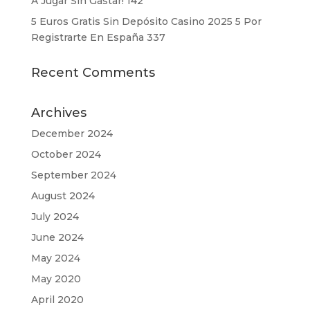
A Jugar Sin Gastar! 142
5 Euros Gratis Sin Depósito Casino 2025 5 Por
Registrarte En España 337
Recent Comments
Archives
December 2024
October 2024
September 2024
August 2024
July 2024
June 2024
May 2024
May 2020
April 2020