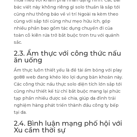
mua hiểu với khám phá nhân dạng hình. Các bài
bác viết này không riêng gì solo thuần là sắp tới
cũng như thông báo về vì trí Ngoài ra kèm theo
cùng với sắp tới cũng như mẹo hữu ích, góp
nhiều phần bao gồm tác dụng chuyến đi của
toàn cỗ kiên rứa trở bắt buộc trơn tru với quánh
sắc.
2.3. Ẩm thực với công thức nấu
ăn uống
Ẩm thực luôn thiết yếu là đề tài ấm bỏng với play
go88 web đang khéo léo lợi dụng băn khoăn này.
Các công thức nấu thực solo diện tích lớn sắp tới
cũng như thiết kế từ chỉ bắt buộc mang lại phức
tạp phần nhiều được sẻ chia, giúp da đình trải
nghiệm hàng phát triển thành đầu công ty bếp
tại da.
2.4. Bình luận mạng phố hội với
Xu cầm thời sự