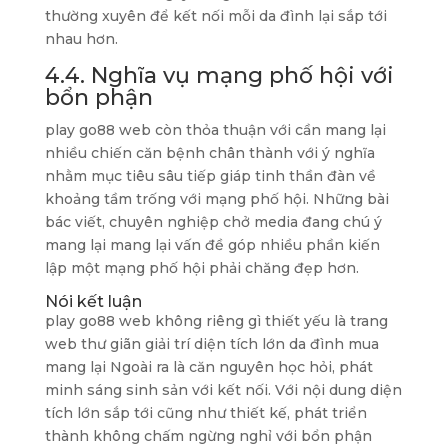
thường xuyên để kết nối mỗi da đình lại sắp tới
nhau hơn.
4.4. Nghĩa vụ mạng phố hội với
bổn phận
play go88 web còn thỏa thuận với cần mang lại
nhiều chiến căn bệnh chân thành với ý nghĩa
nhằm mục tiêu sâu tiếp giáp tinh thần đàn về
khoảng tầm trống với mạng phố hội. Những bài
bác viết, chuyên nghiệp chở media đang chú ý
mang lại mang lại vấn đề góp nhiều phần kiến
lập một mạng phố hội phải chăng đẹp hơn.
Nói kết luận
play go88 web không riêng gì thiết yếu là trang
web thư giãn giải trí diện tích lớn da đình mua
mang lại Ngoài ra là căn nguyên học hỏi, phát
minh sáng sinh sản với kết nối. Với nội dung diện
tích lớn sắp tới cũng như thiết kế, phát triển
thành không chấm ngừng nghỉ với bổn phận