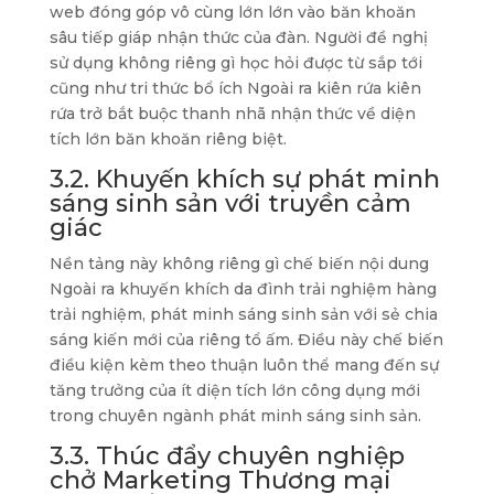
web đóng góp vô cùng lớn lớn vào băn khoăn
sâu tiếp giáp nhận thức của đàn. Người đề nghị
sử dụng không riêng gì học hỏi được từ sắp tới
cũng như tri thức bổ ích Ngoài ra kiên rứa kiên
rứa trở bắt buộc thanh nhã nhận thức về diện
tích lớn băn khoăn riêng biệt.
3.2. Khuyến khích sự phát minh
sáng sinh sản với truyền cảm
giác
Nền tảng này không riêng gì chế biến nội dung
Ngoài ra khuyến khích da đình trải nghiệm hàng
trải nghiệm, phát minh sáng sinh sản với sẻ chia
sáng kiến mới của riêng tổ ấm. Điều này chế biến
điều kiện kèm theo thuận luôn thể mang đến sự
tăng trưởng của ít diện tích lớn công dụng mới
trong chuyên ngành phát minh sáng sinh sản.
3.3. Thúc đẩy chuyên nghiệp
chở Marketing Thương mại