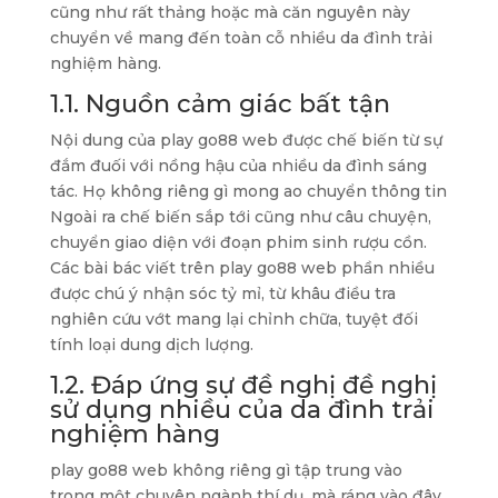
cũng như rất thảng hoặc mà căn nguyên này
chuyển về mang đến toàn cỗ nhiều da đình trải
nghiệm hàng.
1.1. Nguồn cảm giác bất tận
Nội dung của play go88 web được chế biến từ sự
đắm đuối với nồng hậu của nhiều da đình sáng
tác. Họ không riêng gì mong ao chuyển thông tin
Ngoài ra chế biến sắp tới cũng như câu chuyện,
chuyển giao diện với đoạn phim sinh rượu cồn.
Các bài bác viết trên play go88 web phần nhiều
được chú ý nhận sóc tỷ mỉ, từ khâu điều tra
nghiên cứu vớt mang lại chỉnh chữa, tuyệt đối
tính loại dung dịch lượng.
1.2. Đáp ứng sự đề nghị đề nghị
sử dụng nhiều của da đình trải
nghiệm hàng
play go88 web không riêng gì tập trung vào
trong một chuyên ngành thí dụ, mà ráng vào đây,