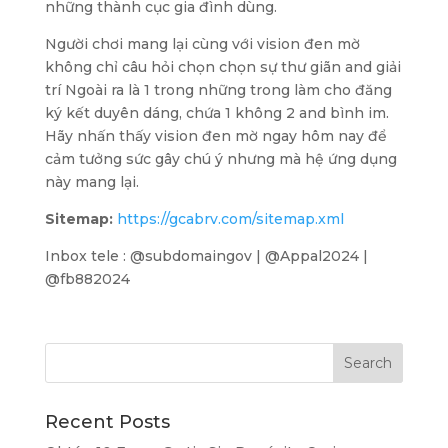
những thành cục gia đình dùng.
Người chơi mang lại cùng với vision đen mờ
không chỉ câu hỏi chọn chọn sự thư giãn and giải
trí Ngoài ra là 1 trong những trong làm cho đăng
ký kết duyên dáng, chứa 1 không 2 and bình im.
Hãy nhấn thấy vision đen mờ ngay hôm nay để
cảm tưởng sức gây chú ý nhưng mà hệ ứng dụng
này mang lại.
Sitemap:
https://gcabrv.com/sitemap.xml
Inbox tele : @subdomaingov | @Appal2024 |
@fb882024
Recent Posts