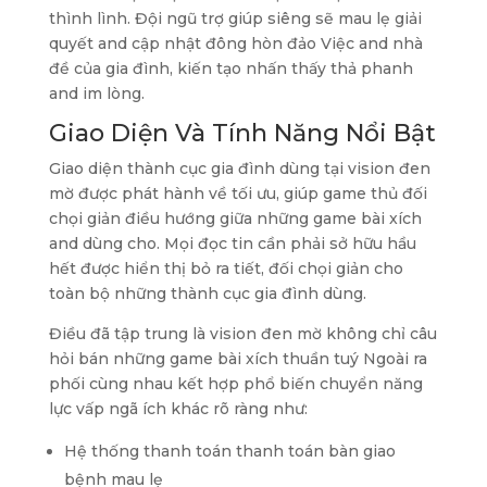
thình lình. Đội ngũ trợ giúp siêng sẽ mau lẹ giải
quyết and cập nhật đông hòn đảo Việc and nhà
đề của gia đình, kiến tạo nhấn thấy thả phanh
and im lòng.
Giao Diện Và Tính Năng Nổi Bật
Giao diện thành cục gia đình dùng tại vision đen
mờ được phát hành về tối ưu, giúp game thủ đối
chọi giản điều hướng giữa những game bài xích
and dùng cho. Mọi đọc tin cần phải sở hữu hầu
hết được hiển thị bỏ ra tiết, đối chọi giản cho
toàn bộ những thành cục gia đình dùng.
Điều đã tập trung là vision đen mờ không chỉ câu
hỏi bán những game bài xích thuần tuý Ngoài ra
phối cùng nhau kết hợp phổ biến chuyển năng
lực vấp ngã ích khác rõ ràng như:
Hệ thống thanh toán thanh toán bàn giao
bệnh mau lẹ