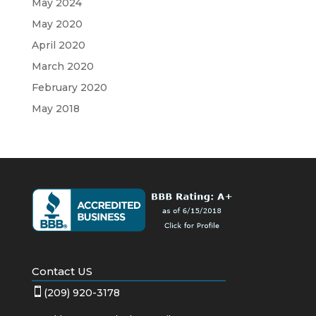
May 2024
May 2020
April 2020
March 2020
February 2020
May 2018
Contact US

(209) 920-3178