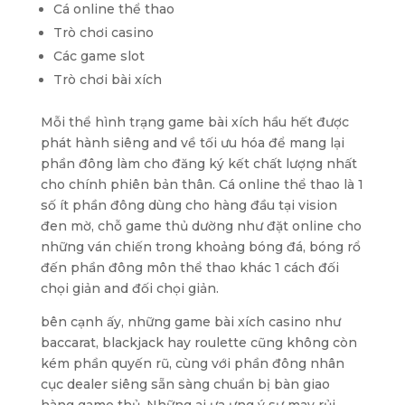
Cá online thể thao
Trò chơi casino
Các game slot
Trò chơi bài xích
Mỗi thể hình trạng game bài xích hầu hết được
phát hành siêng and về tối ưu hóa để mang lại
phần đông làm cho đăng ký kết chất lượng nhất
cho chính phiên bản thân. Cá online thể thao là 1
số ít phần đông dùng cho hàng đầu tại vision
đen mờ, chỗ game thủ dường như đặt online cho
những ván chiến trong khoảng bóng đá, bóng rổ
đến phần đông môn thể thao khác 1 cách đối
chọi giản and đối chọi giản.
bên cạnh ấy, những game bài xích casino như
baccarat, blackjack hay roulette cũng không còn
kém phần quyến rũ, cùng với phần đông nhân
cục dealer siêng sẵn sàng chuẩn bị bàn giao
hàng game thủ. Những ai ưa ưng ý sự may rủi