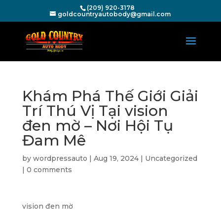
(209) 920-3178
goldcountryautobody@gmail.com
Khám Phá Thế Giới Giải
Trí Thú Vị Tại vision
đen mờ – Nơi Hội Tụ
Đam Mê
by
wordpressauto
|
Aug 19, 2024
|
Uncategorized
|
0 comments
vision đen mờ