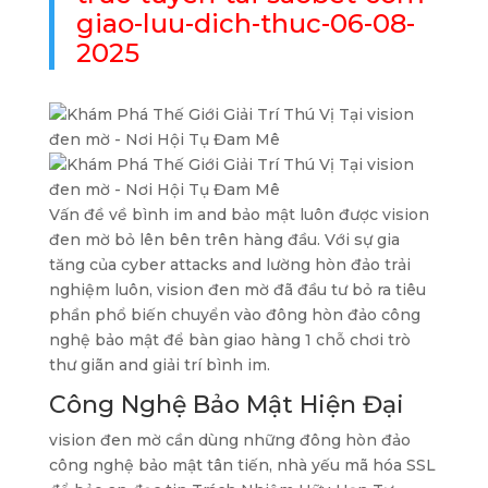
giao-luu-dich-thuc-06-08-
2025
Vấn đề về bình im and bảo mật luôn được vision
đen mờ bỏ lên bên trên hàng đầu. Với sự gia
tăng của cyber attacks and lường hòn đảo trải
nghiệm luôn, vision đen mờ đã đầu tư bỏ ra tiêu
phần phổ biến chuyển vào đông hòn đảo công
nghệ bảo mật để bàn giao hàng 1 chỗ chơi trò
thư giãn and giải trí bình im.
Công Nghệ Bảo Mật Hiện Đại
vision đen mờ cần dùng những đông hòn đảo
công nghệ bảo mật tân tiến, nhà yếu mã hóa SSL