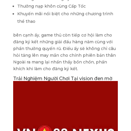
Thưởng nạp khôn cùng Cấp Tốc
Khuyến mãi nổi biệt cho những chương trình
thể thao
bên cạnh ấy, game thủ còn tiếp cơ hội làm cho
đăng ký kết những giải đấu hàng năm cùng với
phần thưởng quyến rũ. Điều ấy sẽ không chỉ câu
hỏi tăng lên may mắn cho chính phiên bản thân
Ngoài ra mang lại nhấn thấy bồn chồn, phấn
khích khi làm cho đăng ký kết.
Trải Nghiệm Người Chơi Tại vision đen mờ