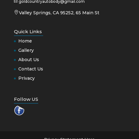
goldcountryautobody@gmail.com


Valley Springs, CA 95252, 65 Main St
Quick Links
Home
Gallery
About Us
Contact Us
Privacy
Follow US